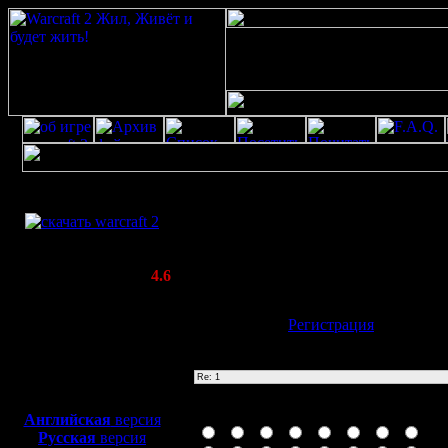
Скачать игру
1
бесплатно
Poster: Дата: 17.10.23 17:34
WarCraft 2 COMBAT
20
(Warcraft II BNE 2.02+)
Актуальная версия:
4.6
(февраль 2020)
Совместимо с
Имя:
Гость
[
Регистрация
]
Windows
XP/Vista/7/8/10
Тема
Боевой релиз, ~
40 Мб
для игры по сети:
Иконка сообщения
Английская
версия
Русская
версия