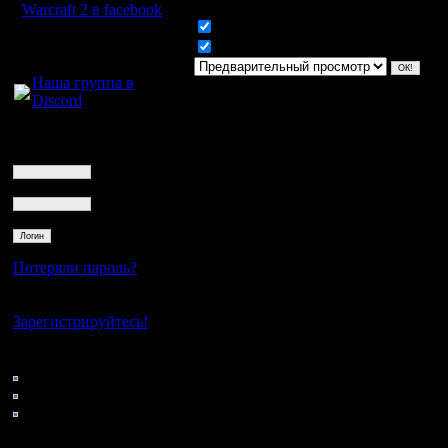
Warcraft 2 в facebook
Включить смайлики
Для голосового
Включить BB код
общения:
Наша группа в
Discord
Логин
Ник
Пароль
Потеряли пароль?
Нет своего аккаунта?
Зарегистрируйтесь!
Кто на сайте
132: Гости
0: Пользователи
4121: Пользователи с
регистрацией