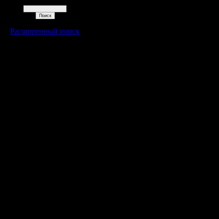
Поиск
Расширенный поиск
Warcraft 2 - скачать бесплатно русскую версию, warcraft 2 серве
- Генерация