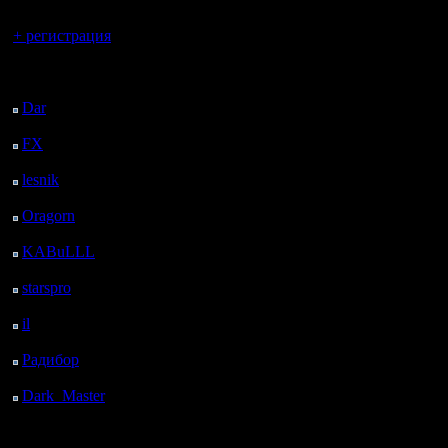
Вы гость здесь.
+ регистрация
Последний
посетитель:
Dar
: 24 Дней 9 ч. 38
м. назад
FX
: 96 Дней 17 ч. 10
м. назад
lesnik
: 129 Дней 19 ч.
28 м. назад
Oragorn
: 137 Дней 19
ч. 37 м. назад
KABuLLL
: 165 Дней
18 ч. 46 м. назад
starspro
: 190 Дней 6 ч.
20 м. назад
il
: 261 Дней 16 ч. 26
м. назад
Радибор
: 285 Дней 12
ч. 13 м. назад
Dark_Master
: 296
Дней 14 ч. 29 м. назад