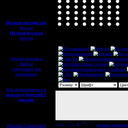
Полная версия, ~
450
Мб
с музыкой и видео:
Полная английская
версия
Полная русская
Комментарий
версия
перевод от war2.ru на
базе перевода от СПК
Другие версии и
файлы
доступные для
скачивания
Как подключиться и
играть в Warcraft 2
онлайн
Мы в социальных
сетях:
[
больше смайли
Warcraft 2 вконтакте