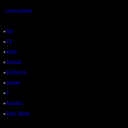
Вы гость здесь.
+ регистрация
Последний
посетитель:
Dar
: 27 Дней 7 ч. 30
м. назад
FX
: 99 Дней 15 ч. 1
м. назад
lesnik
: 132 Дней 17 ч.
19 м. назад
Oragorn
: 140 Дней 17
ч. 29 м. назад
KABuLLL
: 168 Дней
16 ч. 37 м. назад
starspro
: 193 Дней 4 ч.
12 м. назад
il
: 264 Дней 14 ч. 17
м. назад
Радибор
: 288 Дней 10
ч. 4 м. назад
Dark_Master
: 299
Дней 12 ч. 20 м. назад