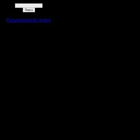
Поиск
Расширенный поиск
Warcraft 2 - скачать бесплатно русскую версию, warcraft 2 серве
- Генерация