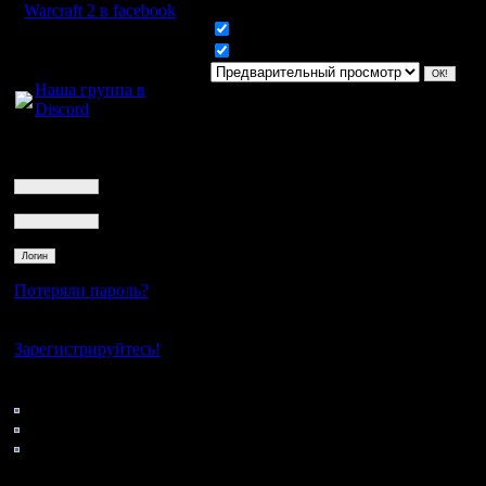
Warcraft 2 в facebook
Включить смайлики
Для голосового
Включить BB код
общения:
Наша группа в
Discord
Логин
Ник
Пароль
Потеряли пароль?
Нет своего аккаунта?
Зарегистрируйтесь!
Кто на сайте
200: Гости
0: Пользователи
4121: Пользователи с
регистрацией