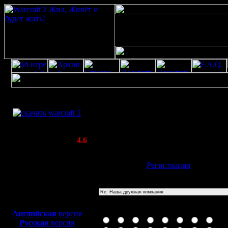
Скачать игру
Re: Наша дружная компания
бесплатно
Poster: Дата: 17.10.23 17:37
WarCraft 2 COMBAT
555
(Warcraft II BNE 2.02+)
Актуальная версия:
4.6
(февраль 2020)
Совместимо с
Имя:
Гость
[
Регистрация
]
Windows
XP/Vista/7/8/10
Тема
Боевой релиз, ~
40 Мб
для игры по сети:
Иконка сообщения
Английская
версия
Русская
версия