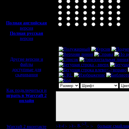
Полная версия, ~
450
Мб
с музыкой и видео:
Полная английская
версия
Полная русская
Комментарий
версия
перевод от war2.ru на
базе перевода от СПК
Другие версии и
файлы
доступные для
скачивания
Как подключиться и
играть в Warcraft 2
онлайн
Мы в социальных
сетях:
[
больше смайли
Warcraft 2 вконтакте