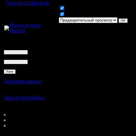
Warcraft 2 в facebook
Включить смайлики
Для голосового
Включить BB код
общения:
Наша группа в
Discord
Логин
Ник
Пароль
Потеряли пароль?
Нет своего аккаунта?
Зарегистрируйтесь!
Кто на сайте
51: Гости
0: Пользователи
4121: Пользователи с
регистрацией