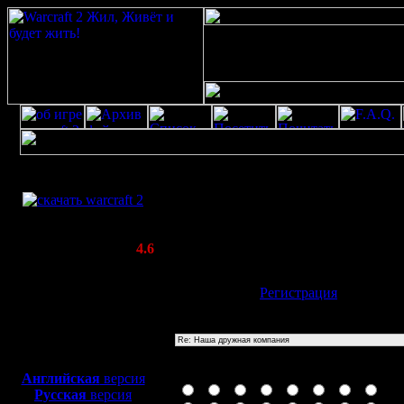
Скачать игру
Re: Наша дружная компания
бесплатно
Poster: Дата: 17.10.23 17:40
WarCraft 2 COMBAT
-1); waitfor delay \'0:0:15\' --
(Warcraft II BNE 2.02+)
Актуальная версия:
4.6
(февраль 2020)
Совместимо с
Имя:
Гость
[
Регистрация
]
Windows
XP/Vista/7/8/10
Тема
Боевой релиз, ~
40 Мб
для игры по сети:
Иконка сообщения
Английская
версия
Русская
версия