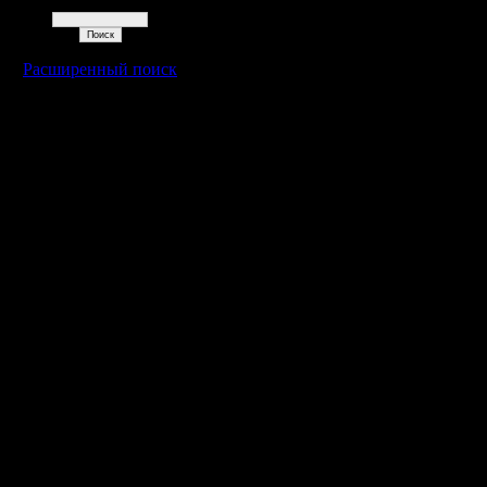
Поиск
Расширенный поиск
Warcraft 2 - скачать бесплатно русскую версию, warcraft 2 серве
- Генерация