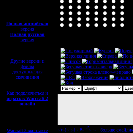
Полная версия, ~
450
Мб
с музыкой и видео:
Полная английская
версия
Полная русская
Комментарий
версия
перевод от war2.ru на
базе перевода от СПК
Другие версии и
файлы
доступные для
скачивания
Как подключиться и
играть в Warcraft 2
онлайн
Мы в социальных
сетях:
[
больше смайли
Warcraft 2 вконтакте