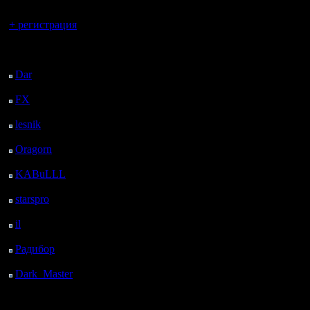
Вы гость здесь.
+ регистрация
Последний
посетитель:
Dar
: 24 Дней 8 ч. 9 м.
назад
FX
: 96 Дней 15 ч. 40
м. назад
lesnik
: 129 Дней 17 ч.
58 м. назад
Oragorn
: 137 Дней 18
ч. 8 м. назад
KABuLLL
: 165 Дней
17 ч. 16 м. назад
starspro
: 190 Дней 4 ч.
50 м. назад
il
: 261 Дней 14 ч. 56
м. назад
Радибор
: 285 Дней 10
ч. 43 м. назад
Dark_Master
: 296
Дней 12 ч. 59 м. назад