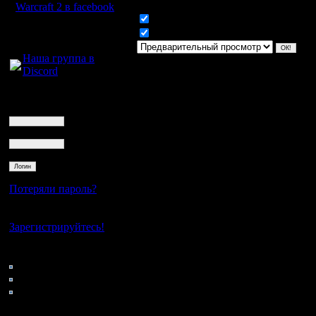
Warcraft 2 в facebook
Включить смайлики
Для голосового
Включить BB код
общения:
Наша группа в
Discord
Логин
Ник
Пароль
Потеряли пароль?
Нет своего аккаунта?
Зарегистрируйтесь!
Кто на сайте
45: Гости
0: Пользователи
4121: Пользователи с
регистрацией