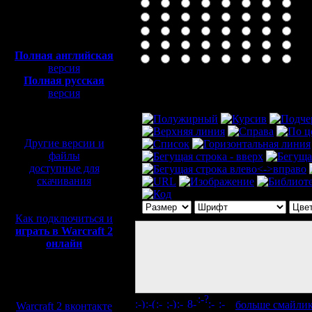
Полная версия, ~
450
Мб
с музыкой и видео:
Полная английская
версия
Полная русская
Комментарий
версия
перевод от war2.ru на
базе перевода от СПК
Другие версии и
файлы
доступные для
скачивания
Как подключиться и
играть в Warcraft 2
онлайн
Мы в социальных
сетях:
[
больше смайли
Warcraft 2 вконтакте