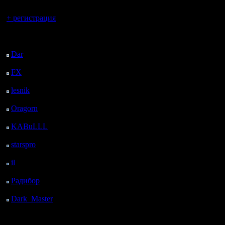
Вы гость здесь.
+ регистрация
Последний
посетитель:
Dar
: 26 Дней 15 ч. 40
м. назад
FX
: 98 Дней 23 ч. 12
м. назад
lesnik
: 132 Дней 1 ч.
30 м. назад
Oragorn
: 140 Дней 1
ч. 39 м. назад
KABuLLL
: 168 Дней
48 м. назад
starspro
: 192 Дней 12
ч. 22 м. назад
il
: 263 Дней 22 ч. 27
м. назад
Радибор
: 287 Дней 18
ч. 14 м. назад
Dark_Master
: 298
Дней 20 ч. 31 м. назад