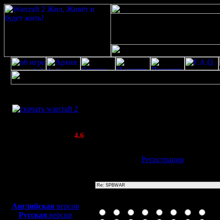
Скачать игру
Re: SPBWAR
бесплатно
Poster: Дата: 20.8.20 11:52
WarCraft 2 COMBAT
20
(Warcraft II BNE 2.02+)
Актуальная версия:
4.6
(февраль 2020)
Совместимо с
Имя:
Гость
[
Регистрация
]
Windows
XP/Vista/7/8/10
Тема
Боевой релиз, ~
40 Мб
для игры по сети:
Иконка сообщения
Английская
версия
Русская
версия