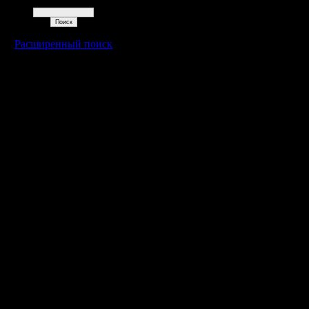
Поиск
Расширенный поиск
Warcraft 2 - скачать бесплатно русскую версию, warcraft 2 серве
- Генерация