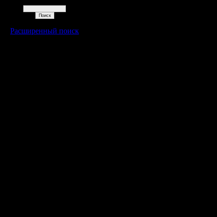
Поиск
Расширенный поиск
Warcraft 2 - скачать бесплатно русскую версию, warcraft 2 серве
- Генерация