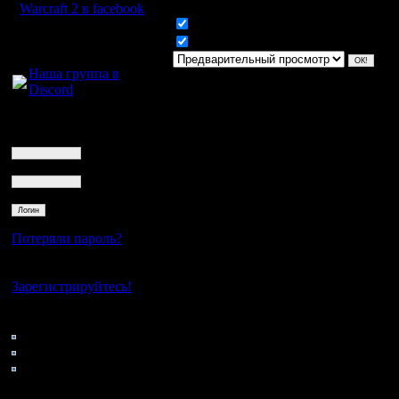
Warcraft 2 в facebook
Включить смайлики
Для голосового
Включить BB код
общения:
Наша группа в
Discord
Логин
Ник
Пароль
Потеряли пароль?
Нет своего аккаунта?
Зарегистрируйтесь!
Кто на сайте
207: Гости
0: Пользователи
4121: Пользователи с
регистрацией