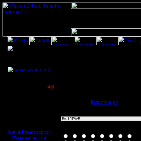
Скачать игру
Re: SPBWAR
бесплатно
Poster: Дата: 20.8.20 13:25
WarCraft 2 COMBAT
20
(Warcraft II BNE 2.02+)
Актуальная версия:
4.6
(февраль 2020)
Совместимо с
Имя:
Гость
[
Регистрация
]
Windows
XP/Vista/7/8/10
Тема
Боевой релиз, ~
40 Мб
для игры по сети:
Иконка сообщения
Английская
версия
Русская
версия