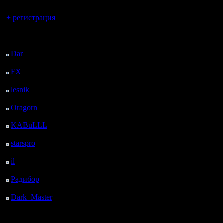
Вы гость здесь.
+ регистрация
Последний
посетитель:
Dar
: 27 Дней 14 ч. 39
м. назад
FX
: 99 Дней 22 ч. 11
м. назад
lesnik
: 133 Дней 29 м.
назад
Oragorn
: 141 Дней 38
м. назад
KABuLLL
: 168 Дней
23 ч. 47 м. назад
starspro
: 193 Дней 11
ч. 21 м. назад
il
: 264 Дней 21 ч. 26
м. назад
Радибор
: 288 Дней 17
ч. 13 м. назад
Dark_Master
: 299
Дней 19 ч. 30 м. назад