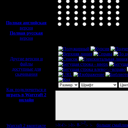
Полная версия, ~
450
Мб
с музыкой и видео:
Полная английская
версия
Полная русская
Комментарий
версия
перевод от war2.ru на
базе перевода от СПК
Другие версии и
файлы
доступные для
скачивания
Как подключиться и
играть в Warcraft 2
онлайн
Мы в социальных
сетях:
[
больше смайли
Warcraft 2 вконтакте