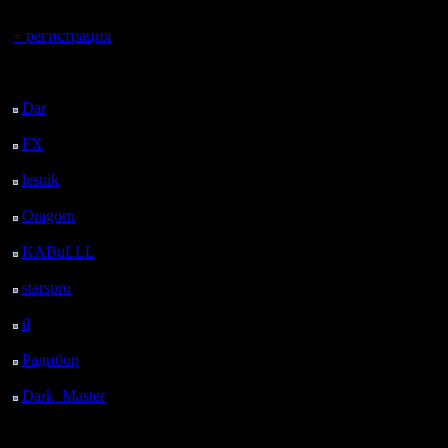
Вы гость здесь.
+ регистрация
Последний
посетитель:
Dar
: 26 Дней 21 ч. 23
м. назад
FX
: 99 Дней 4 ч. 55
м. назад
lesnik
: 132 Дней 7 ч.
12 м. назад
Oragorn
: 140 Дней 7
ч. 22 м. назад
KABuLLL
: 168 Дней
6 ч. 31 м. назад
starspro
: 192 Дней 18
ч. 5 м. назад
il
: 264 Дней 4 ч. 10 м.
назад
Радибор
: 287 Дней 23
ч. 57 м. назад
Dark_Master
: 299
Дней 2 ч. 13 м. назад