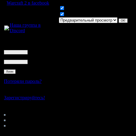
Warcraft 2 в facebook
Включить смайлики
Для голосового
Включить BB код
общения:
Наша группа в
Discord
Логин
Ник
Пароль
Потеряли пароль?
Нет своего аккаунта?
Зарегистрируйтесь!
Кто на сайте
137: Гости
0: Пользователи
4121: Пользователи с
регистрацией