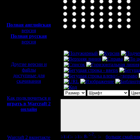
Полная версия, ~
450
Мб
с музыкой и видео:
Полная английская
версия
Полная русская
Комментарий
версия
перевод от war2.ru на
базе перевода от СПК
Другие версии и
файлы
доступные для
скачивания
Как подключиться и
играть в Warcraft 2
онлайн
Мы в социальных
сетях:
[
больше смайли
Warcraft 2 вконтакте