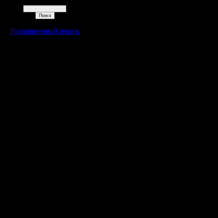
Поиск
Расширенный поиск
Warcraft 2 - скачать бесплатно русскую версию, warcraft 2 серве
- Генерация