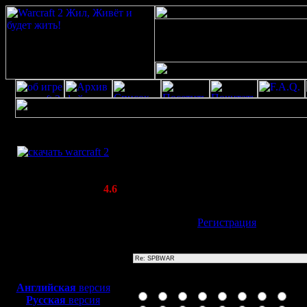
Скачать игру
Re: SPBWAR
бесплатно
Poster: Дата: 20.8.20 13:25
WarCraft 2 COMBAT
20
(Warcraft II BNE 2.02+)
Актуальная версия:
4.6
(февраль 2020)
Совместимо с
Имя:
Гость
[
Регистрация
]
Windows
XP/Vista/7/8/10
Тема
Боевой релиз, ~
40 Мб
для игры по сети:
Иконка сообщения
Английская
версия
Русская
версия