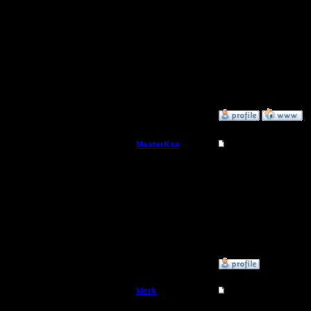
оптималь
[ Редакти
20:57 ]
»
3.12.07 21:56
MasterKsa
Re: 4 декабря - тур
Мастер
Одним сл
тем луч
Регистрация:
7.3.05
Сообщений: 177
Откуда:
»
3.12.07 22:14
klerk
Re: 4 декабря - тур
Батрак