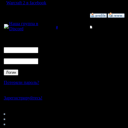
Warcraft 2 в facebook
Для голосового
»
3.12.07 21:48
общения:
Наша группа в
il
Re: 4 декабря - тур
Discord
Добрый Админ
По мног
Логин
Ник
просьба
Регистрация:
10.5.06
турнира 
Пароль
Сообщений: 2471
Откуда:
20:00!
Цитата:
Потеряли пароль?
Нет своего аккаунта?
Основной
Зарегистрируйтесь!
проходит
Кто на сайте
игроки об
216: Гости
0: Пользователи
другой ка
4121: Пользователи с