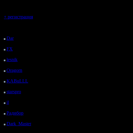
регистрацией
разрешае
Вы гость здесь.
Ну да, я
+ регистрация
так сдела
Последний
report wi
посетитель:
Dar
: 27 Дней 46 м.
сам чере
назад
FX
: 99 Дней 8 ч. 18
после ка
м. назад
lesnik
: 132 Дней 10 ч.
каждого т
35 м. назад
Oragorn
: 140 Дней 10
Цитата:
ч. 45 м. назад
KABuLLL
: 168 Дней
9 ч. 54 м. назад
Давайте 
starspro
: 192 Дней 21
ч. 28 м. назад
обязател
il
: 264 Дней 7 ч. 33 м.
назад
запись иг
Радибор
: 288 Дней 3
ч. 20 м. назад
К сожале
Dark_Master
: 299
Дней 5 ч. 36 м. назад
две трети