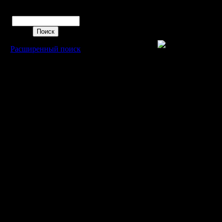
Поиск
им пользо
про него
Расширенный поиск
Поэтому з
необязат
желательн
какие смо
Итак, об
участнико
il
Ldir
dimon222