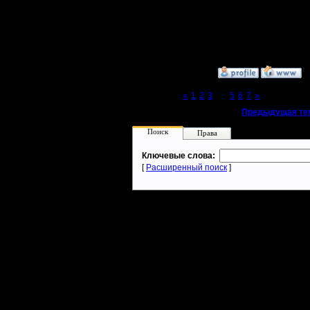
только н
начинаем 
такое ра
»
4.12.07 12:12
Page 4 of 7
«
1
2
3
[4]
5
6
7
»
«
Предыдущая те
Поиск
Права
Ключевые слова:
[
Расширенный поиск
]
Warcraft 2 - скачать бесплатно русскую версию, warcraft 2 серве
- Генерация