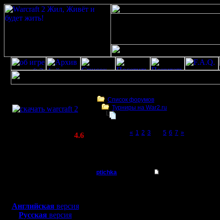
Скачать игру
бесплатно
Список форумов
Турниры на War2.ru
WarCraft 2 COMBAT
4 декабря в 21:00 - турнир по слу
(Warcraft II BNE 2.02+)
Page 4 of 7
«
1
2
3
[4]
5
6
7
»
Актуальная версия:
4.6
(февраль 2020)
4 декабря в 21:00 - турнир по случаю 12-
Совместимо с
war2
Windows
XP/Vista/7/8/10
ptichka
Re: 4 декабря - тур
Пехотинец
+1
Боевой релиз, ~
40 Мб
для игры по сети:
Английская
версия
Регистрация:
Русская
версия
28.3.06