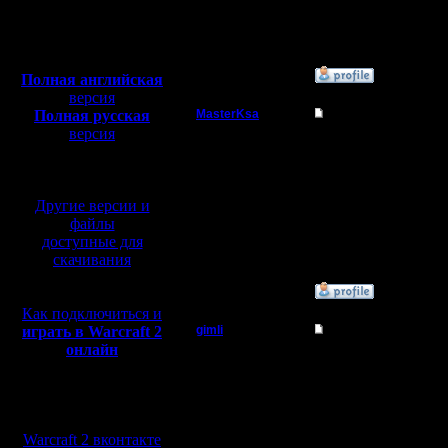
Сообщений: 23
Откуда: C-Пб
Полная версия, ~
450
Мб
с музыкой и видео:
»
3.12.07 19:42
Полная английская
версия
Полная русская
MasterKsa
Re: 4 декабря - тур
версия
Мастер
Блин в 21
перевод от war2.ru на
базе перевода от СПК
с 18.00 и
Регистрация:
7.3.05
Другие версии и
Давайте 
Сообщений: 177
файлы
Откуда:
доступные для
турнир в 
скачивания
»
3.12.07 20:46
Как подключиться и
играть в Warcraft 2
gimli
Re: 4 декабря - тур
онлайн
Мастер
my 5 cent'
20:00 не 
Мы в социальных
Регистрация:
13.6.05
сетях:
Сообщений: 477
Warcraft 2 вконтакте
Откуда: Moscow