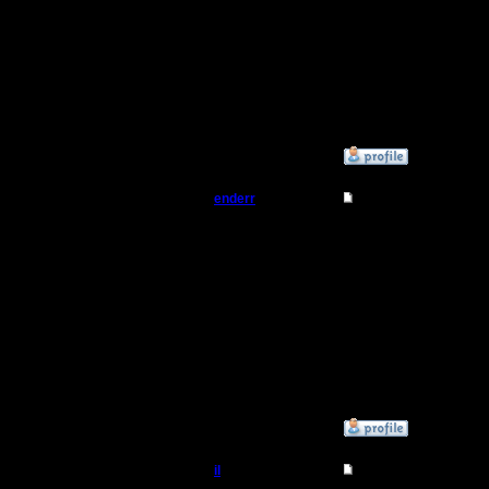
+1
Регистрация:
27.3.06
Сообщений: 1
Откуда:
»
3.12.07 23:12
enderr
Re: 4 декабря - тур
Командир
если в 20
вычеркнут
Регистрация:
12.3.06
времени,
Сообщений: 40
Откуда: Moscow
21 приде
пары уйт
»
4.12.07 03:16
il
Re: 4 декабря - тур