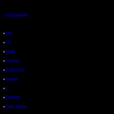
регистрацией
Вы гость здесь.
+ регистрация
Последний
посетитель:
Dar
: 26 Дней 13 ч. 32
м. назад
FX
: 98 Дней 21 ч. 4
м. назад
lesnik
: 131 Дней 23 ч.
22 м. назад
Oragorn
: 139 Дней 23
ч. 31 м. назад
KABuLLL
: 167 Дней
22 ч. 40 м. назад
starspro
: 192 Дней 10
ч. 14 м. назад
il
: 263 Дней 20 ч. 20
м. назад
Радибор
: 287 Дней 16
ч. 7 м. назад
Dark_Master
: 298
Дней 18 ч. 23 м. назад