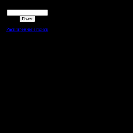
Поиск
Расширенный поиск
Warcraft 2 - скачать бесплатно русскую версию, warcraft 2 серве
- Генерация