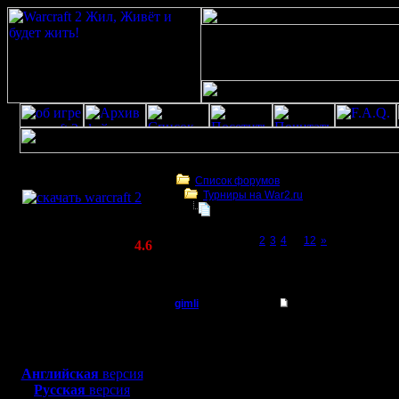
Скачать игру
бесплатно
Список форумов
Турниры на War2.ru
WarCraft 2 COMBAT
Турнир 2 на 2
(Warcraft II BNE 2.02+)
Page 1 of 12
[1]
2
3
4
...
12
»
Актуальная версия:
4.6
(февраль 2020)
Турнир 2 на 2
Совместимо с
Windows
gimli
Re: Турнир 2 на 2
XP/Vista/7/8/10
Мастер
Unreal, народ бухает, 
Боевой релиз, ~
40 Мб
числа 6го, а в варе и чи
для игры по сети:
Регистрация:
Английская
версия
13.6.05
Русская
версия
Сообщений: 477