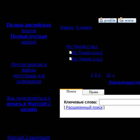
Откуда: Moscow
Полная версия, ~
450
Мб
с музыкой и видео:
»
1.1.08 15:49
Полная английская
Наверх
|
К началу
версия
Полная русская
Ответов
версия
Re: Турнир 2 на 2
перевод от war2.ru на
базе перевода от СПК
Re: Турнир 2 на 2
Re: Турнир 2 на 2
Другие версии и
файлы
доступные для
Page 1 of 12
[1]
2
3
4
...
12
»
скачивания
«
Предыдущая те
Поиск
Права
Как подключиться и
Ключевые слова:
играть в Warcraft 2
[
Расширенный поиск
]
онлайн
Мы в социальных
сетях:
Warcraft 2 вконтакте