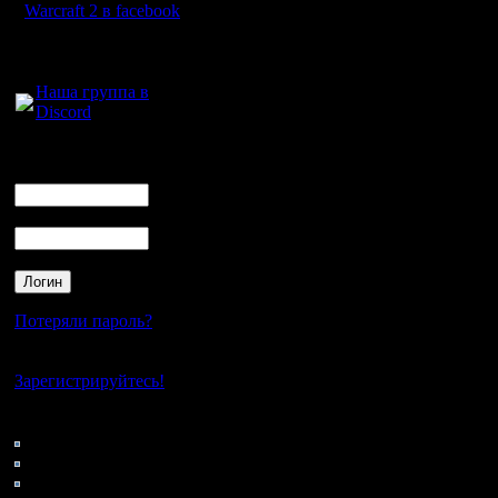
Warcraft 2 в facebook
Для голосового
общения:
Наша группа в
Discord
Логин
Ник
Пароль
Потеряли пароль?
Нет своего аккаунта?
Зарегистрируйтесь!
Кто на сайте
123: Гости
0: Пользователи
4121: Пользователи с