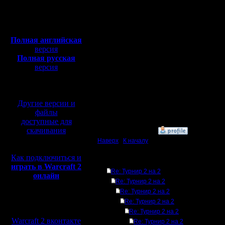
Откуда: Москва
4Lennka: Респект, за по
Но ты наверно стала п
Полная версия, ~
450
идете убивать (или пы
Мб
какие-то задачи. Так 
с музыкой и видео:
А это уже не командная
полуобс?
Полная английская
версия
Ну а самое главное - э
Полная русская
грунтов. А 3 башни - э
версия
примерно представляю
будет делать так как 
перевод от war2.ru на
собственном опыте.
базе перевода от СПК
Короче нубам и полун
говорят. Пока делать н
Другие версии и
файлы
[ Редактировано COCKA 
доступные для
скачивания
»
5.1.08 21:19
Наверх
|
К началу
Как подключиться и
Ответов
играть в Warcraft 2
Re: Турнир 2 на 2
онлайн
Re: Турнир 2 на 2
Re: Турнир 2 на 2
Re: Турнир 2 на 2
Мы в социальных
сетях:
Re: Турнир 2 на 2
Warcraft 2 вконтакте
Re: Турнир 2 на 2