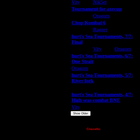
28.1.08 15:30
Vity
Nik5et
ARMilitar
28.1.08 22:21
Tournament for axecup
28.1.08 22:40
ARMilitar
Oragorn
Extasey
29.1.08 15:13
Chop Kombat 6
4.2.08 03:07
hurt
Ragner
Extasey
6.2.08 12:52
hurt's Sea Tournaments, 7/7:
17.2.08 23:28
Final
17.2.08 23:57
Extasey
Vity
Oragorn
2.3.08 12:56
hurt's Sea Tournaments, 6/7:
3.3.08 06:33
One Strait
3.3.08 14:28
Oragorn
ARMilitar
Extasey
9.3.08 16:22
hurt's Sea Tournaments, 5/7:
9.3.08 20:34
River fork
9.3.08 21:22
Extasey
ARMilitar
Doooda
9.3.08 21:56
hurt's Sea Tournaments, 4/7:
10.3.08 02:35
High seas combat BNE
10.3.08 14:16
Vity
ARMilitar
None
2.4.08 09:37
11.11.08 05:16
Show Older
11.11.08 20:55
Пожертвования
16.7.14 01:21
Спасибо:
FX - $80 (домен)
Zelya - (турниры)
17.7.14 01:46