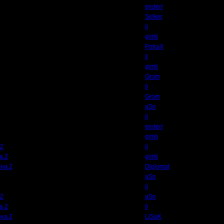
enderr
Solker
il
gimli
PotraX
il
gimli
Grom
il
Grom
aSn
il
enderr
gimli
 2
il
а 2
gimli
 на 2
Diplomat
aSn
il
 2
aSn
а 2
il
 на 2
LiSaK