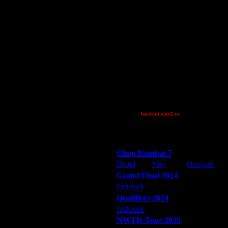
Maciek
8.1.08 18:00
Pangster2015
8.1.08 18:51
Possessed
8.1.08 23:33
QuilKs
9.1.08 02:47
9.1.08 03:16
StarTale
9.1.08 03:35
Teaboy
9.1.08 15:11
Theboy
9.1.08 17:47
TheOne
9.1.08 21:40
tyrus
10.1.08 07:44
XuRnT[z]
21.1.08 21:27
backup.war2.ru
22.1.08 02:04
Остальные игроки
22.1.08 02:17
22.1.08 02:22
Победители турниров
22.1.08 02:48
Chop Kombat 7
22.1.08 03:10
Droid
Vity
Oragorn
22.1.08 14:32
Grand Final 2024
22.1.08 19:56
fuckluck
Extasey
ARMilitar
22.1.08 20:03
Qualifiers 2024
24.1.08 11:03
fuckluck
ARMilitar
Extasey
26.1.08 18:41
NWTR-Tour-2025
28.1.08 13:43