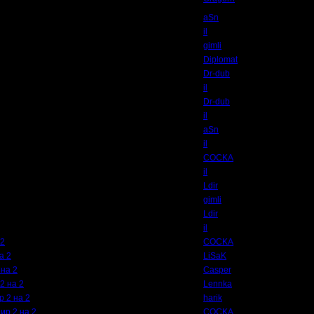
aSn
il
gimli
Diplomat
Dr-dub
il
Dr-dub
il
aSn
il
COCKA
il
Ldir
gimli
Ldir
il
 2
COCKA
а 2
LiSaK
 на 2
Casper
2 на 2
Lennka
р 2 на 2
harik
ир 2 на 2
COCKA