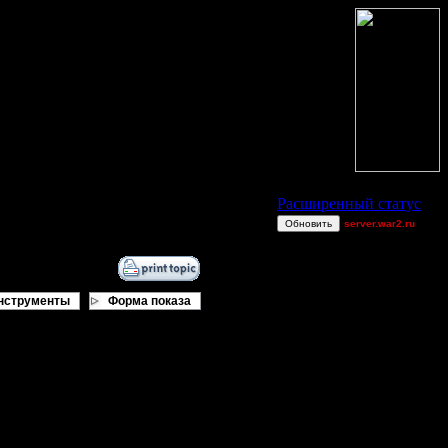
Статус Battle.Net
Расширенный статус
Обновить
server.war2.ru
d
moregravy
ChOp FaRm
нструменты
Форма показа
PaRtYrOcK{hR}
$p!d3r
u8t3io3p
о получается. И что это будет за
Achille$$
IamPoiuyt
чтобы они хоть как-то сыгрались
DDAGGER
He-Man