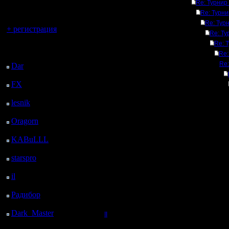
регистрацией
Re: Турнир 
Re: Турни
Вы гость здесь.
Re: Турн
+ регистрация
Re: Ту
Re: 
Последний
Re:
посетитель:
Re:
Dar
: 27 Дней 1 ч. 33
м. назад
FX
: 99 Дней 9 ч. 5 м.
назад
lesnik
: 132 Дней 11 ч.
23 м. назад
Oragorn
: 140 Дней 11
ч. 32 м. назад
KABuLLL
: 168 Дней
10 ч. 41 м. назад
starspro
: 192 Дней 22
ч. 15 м. назад
il
: 264 Дней 8 ч. 20 м.
назад
Радибор
: 288 Дней 4
ч. 7 м. назад
Dark_Master
: 299
II
Дней 6 ч. 24 м. назад