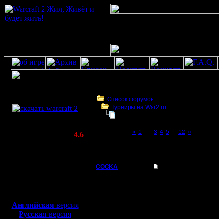
Скачать игру
бесплатно
Список форумов
Турниры на War2.ru
WarCraft 2 COMBAT
Турнир 2 на 2
(Warcraft II BNE 2.02+)
Page 2 of 12
«
1
[2]
3
4
5
...
12
»
Актуальная версия:
4.6
(февраль 2020)
Турнир 2 на 2
Совместимо с
Windows
COCKA
Re: Турнир 2 на 2
XP/Vista/7/8/10
Командир
Ну чтобы кого-то дели
Боевой релиз, ~
40 Мб
турнир?
для игры по сети:
Регистрация:
Твое деление, наверн
Английская
версия
21.10.05
и чтобы понять пойдут
Русская
версия
Сообщений: 34