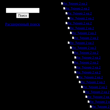
Re: Турнир 2 на 2
Поиск
Re: Турнир 2 на 2
Re: Турнир 2 на 2
Re: Турнир 2 на 2
Re: Турнир 2 на 2
Расширенный поиск
Re: Турнир 2 на 2
Re: Турнир 2 на 2
Re: Турнир 2 на 2
Re: Турнир 2 на 2
Re: Турнир 2 на 2
Re: Турнир 2 на 2
Re: Турнир 2 на 2
Re: Турнир 2 на 2
Re: Турнир 2 на 2
Re: Турнир 2 на 2
Re: Турнир 2 на 2
Re: Турнир 2 на 2
Re: Турнир 2 на 2
Re: Турнир 2 на 2
Re: Турнир 2 на
Re: Турнир 2 н
Re: Турнир 2