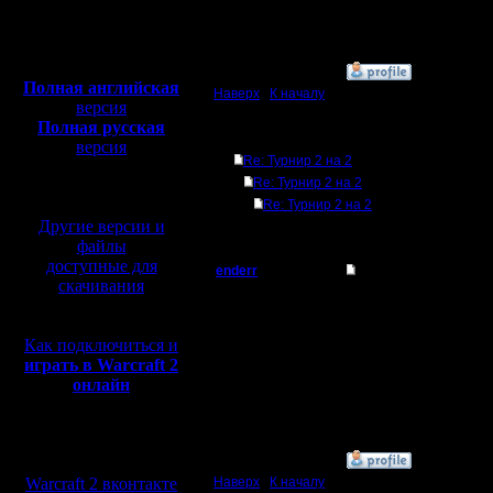
Откуда: Питер
Полная версия, ~
450
Мб
с музыкой и видео:
»
6.1.08 16:52
Полная английская
Наверх
|
К началу
версия
Полная русская
Ответов
версия
Re: Турнир 2 на 2
перевод от war2.ru на
Re: Турнир 2 на 2
базе перевода от СПК
Re: Турнир 2 на 2
Другие версии и
файлы
доступные для
enderr
Re: Турнир 2 на 2
скачивания
Командир
олол, теорию то разв
не гоните на игорника
игорника) тебя ВСЮ иг
Как подключиться и
Регистрация:
нубы, полунубы, че за
играть в Warcraft 2
12.3.06
на 11 запираешься и д
Сообщений: 40
я знаю 1-2 игроков, к
онлайн
Откуда: Moscow
лично мне вообще все 
Мы в социальных
»
8.1.08 18:00
сетях:
Warcraft 2 вконтакте
Наверх
|
К началу