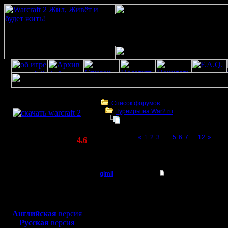
Скачать игру
бесплатно
Список форумов
Турниры на War2.ru
WarCraft 2 COMBAT
Турнир 2 на 2
(Warcraft II BNE 2.02+)
Page 4 of 12
«
1
2
3
[4]
5
6
7
...
12
»
Актуальная версия:
4.6
(февраль 2020)
Турнир 2 на 2
Совместимо с
Windows
gimli
Re: Турнир 2 на 2
XP/Vista/7/8/10
Мастер
Всетаки склоняюсь к 
Боевой релиз, ~
40 Мб
договоримся и нижегор
постоянно эти перераб
для игры по сети:
Регистрация:
Английская
версия
13.6.05
Русская
версия
Сообщений: 477