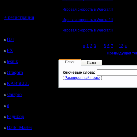
регистрацией
Игровая скорость в Warcraft II
Вы гость здесь.
+ регистрация
Игровая скорость в Warcraft II
Последний
Игровая скорость в Warcraft II
посетитель:
Dar
: 26 Дней 4 ч. 35
м. назад
Page 4 of 12
«
1
2
3
[4]
5
6
7
...
12
»
FX
: 98 Дней 12 ч. 7
«
Предыдущая те
м. назад
lesnik
: 131 Дней 14 ч.
Поиск
Права
25 м. назад
Oragorn
: 139 Дней 14
Ключевые слова:
ч. 34 м. назад
[
Расширенный поиск
]
KABuLLL
: 167 Дней
13 ч. 43 м. назад
starspro
: 192 Дней 1 ч.
17 м. назад
il
: 263 Дней 11 ч. 22
м. назад
Радибор
: 287 Дней 7
ч. 9 м. назад
Dark_Master
: 298
Дней 9 ч. 26 м. назад