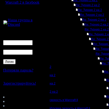
Re: Турнир 2 на 2
Warcraft 2 в facebook
Re: Турнир 2 на 2
Re: Турнир 2 на 2
Для голосового
Re: Турнир 2 на 2
общения:
Наша группа в
Re: Турнир 2 на 2
Discord
Re: Турнир 2 на 2
Re: Турнир 2 на 2
Логин
Re: Турнир 2 н
Ник
Re: Турнир 2
Re: Турнир 
Пароль
Re: Турни
Re: Турни
Re: Ту
Re: 
2
Потеряли пароль?
Re:
на 2
Нет своего аккаунта?
R
Зарегистрируйтесь!
на 2
Кто на сайте
2 на 2
135: Гости
R
скорость в Warcraft II
0: Пользователи
4121: Пользователи с
Игровая скорость в Warcraft II