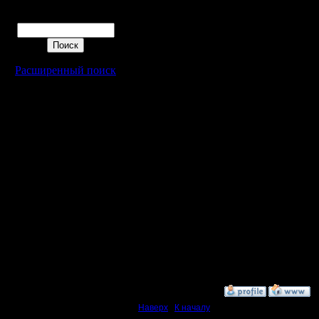
il Solker
Поиск
Лига 1:
Расширенный поиск
igornik a
iv Grom
PotraX Di
Примерно 
поменяем
Как видит
каждому, 
записыва
»
20.1.08 22:36
Наверх
|
К началу