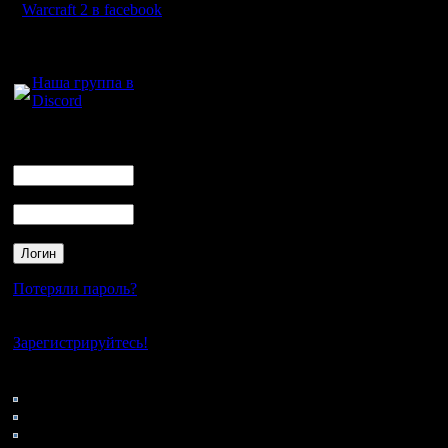
появилос
Warcraft 2 в facebook
Устроить
Для голосового
общения:
(лиги):
Наша группа в
Discord
В одной 
продвину
Логин
Ник
другой - 
Пароль
Заявки на
принимаю
Потеряли пароль?
- Если у 
Нет своего аккаунта?
вы хотите
Зарегистрируйтесь!
турнире -
Кто на сайте
100: Гости
Ваша ком
0: Пользователи
4121: Пользователи с
в одну из