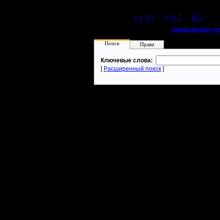
Page 4 of 12
«
1
2
3
[4]
5
6
7
...
12
»
«
Предыдущая те
Поиск
Права
Ключевые слова:
[
Расширенный поиск
]
Warcraft 2 - скачать бесплатно русскую версию, warcraft 2 серве
- Генерация