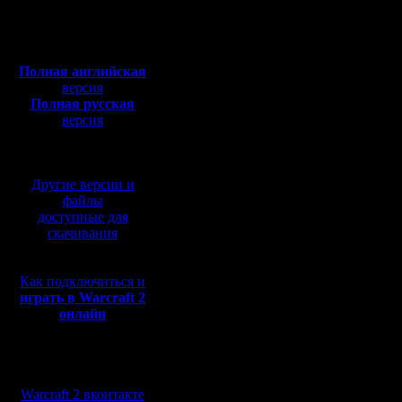
Откуда:
В суббот
Полная версия, ~
450
Мб
пройдет 
с музыкой и видео:
Полная английская
Карта GOW
версия
Полная русская
melee, hi
версия
перевод от war2.ru на
order, eve
базе перевода от СПК
Другие версии и
Есть пре
файлы
доступные для
Поскольк
скачивания
наметилс
Как подключиться и
есть нов
играть в Warcraft 2
онлайн
участвова
сбаланси
Мы в социальных
на коман
сетях:
Warcraft 2 вконтакте