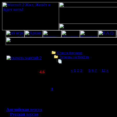
Скачать игру
бесплатно
Список форумов
Турниры на War2.ru
WarCraft 2 COMBAT
Турнир 2 на 2
(Warcraft II BNE 2.02+)
Page 4 of 12
«
1
2
3
[4]
5
6
7
...
12
»
Актуальная версия:
4.6
(февраль 2020)
Турнир 2 на 2
Совместимо с
Windows
il
Re: Турнир 2 на 2
XP/Vista/7/8/10
Добрый Админ
Итак, сер
Боевой релиз, ~
40 Мб
для игры по сети:
MasterKSA
Регистрация:
Английская
версия
10.5.06
Русская
версия
субботу, 
Сообщений: 2471