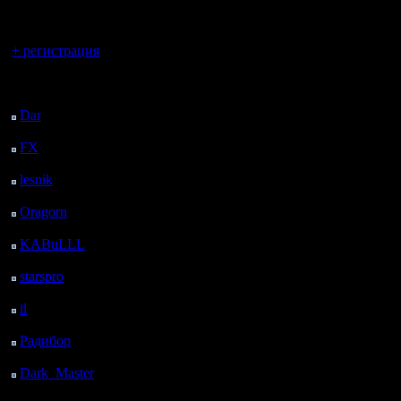
регистрацией
- Если у 
Вы гость здесь.
Вы хотите
+ регистрация
турнире -
Последний
посетитель:
записыва
Dar
: 26 Дней 22 ч. 46
м. назад
найдем и
FX
: 99 Дней 6 ч. 18
м. назад
участнико
lesnik
: 132 Дней 8 ч.
36 м. назад
Oragorn
: 140 Дней 8
Предлага
ч. 45 м. назад
KABuLLL
: 168 Дней
Лига 1:
7 ч. 54 м. назад
starspro
: 192 Дней 19
gimli Len
ч. 28 м. назад
il
: 264 Дней 5 ч. 33 м.
COCKA ko
назад
Радибор
: 288 Дней 1
MasterKsa
ч. 20 м. назад
spbwar en
Dark_Master
: 299
Дней 3 ч. 37 м. назад