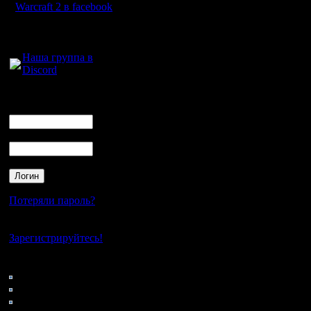
Warcraft 2 в facebook
Кстати, м
Для голосового
общения:
команду к
Наша группа в
Discord
замечател
разу не и
Логин
Ник
ни разу в
Пароль
видел. Он
тоже. )
С igornik
Потеряли пароль?
ом - тоже
Нет своего аккаунта?
пару раз 
Зарегистрируйтесь!
не играл.
Кто на сайте
130: Гости
команда?
0: Пользователи
4121: Пользователи с