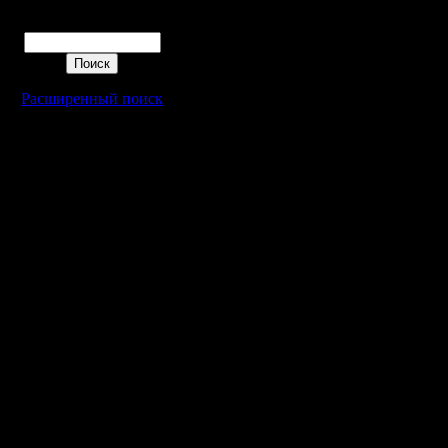
Поиск
Расширенный поиск
Warcraft 2 - скачать бесплатно русскую версию, warcraft 2 серве
- Генерация