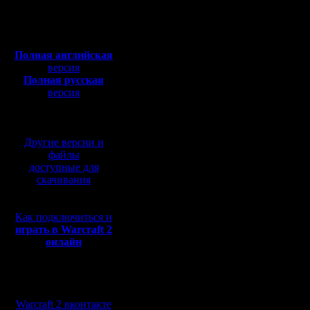
Откуда: Ukraine
бы опред
Полная версия, ~
450
Мб
решением
с музыкой и видео:
Полная английская
обсужден
версия
Полная русская
твердым "
версия
перевод от war2.ru на
неконстр
базе перевода от СПК
)
Другие версии и
файлы
доступные для
Две лиги-
скачивания
26-е, так 
Как подключиться и
Интересу
играть в Warcraft 2
онлайн
уточнение
указание
Мы в социальных
или по Гр
сетях:
Warcraft 2 вконтакте