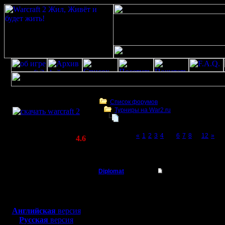
Скачать игру
бесплатно
Список форумов
Турниры на War2.ru
WarCraft 2 COMBAT
Турнир 2 на 2
(Warcraft II BNE 2.02+)
Page 5 of 12
«
1
2
3
4
[5]
6
7
8
...
12
»
Актуальная версия:
4.6
(февраль 2020)
Турнир 2 на 2
Совместимо с
Windows
Diplomat
Re: Турнир 2 на 2
XP/Vista/7/8/10
Владыка
Господа,
Боевой релиз, ~
40 Мб
для игры по сети:
поконкрет
Регистрация:
Английская
версия
11.12.07
Русская
версия
Организа
Сообщений: 181