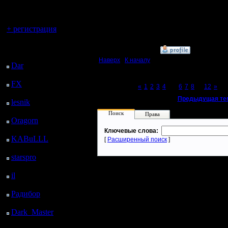
регистрацией
[ Редакти
Вы гость здесь.
21.1.08 15
+ регистрация
Последний
»
21.1.08 17:47
посетитель:
Наверх
|
К началу
Dar
: 25 Дней 23 ч. 34
м. назад
FX
: 98 Дней 7 ч. 6 м.
Page 5 of 12
«
1
2
3
4
[5]
6
7
8
...
12
»
назад
«
Предыдущая те
lesnik
: 131 Дней 9 ч.
24 м. назад
Поиск
Права
Oragorn
: 139 Дней 9
ч. 33 м. назад
Ключевые слова:
KABuLLL
: 167 Дней
[
Расширенный поиск
]
8 ч. 42 м. назад
starspro
: 191 Дней 20
ч. 16 м. назад
il
: 263 Дней 6 ч. 22 м.
назад
Радибор
: 287 Дней 2
ч. 9 м. назад
Dark_Master
: 298
Дней 4 ч. 25 м. назад