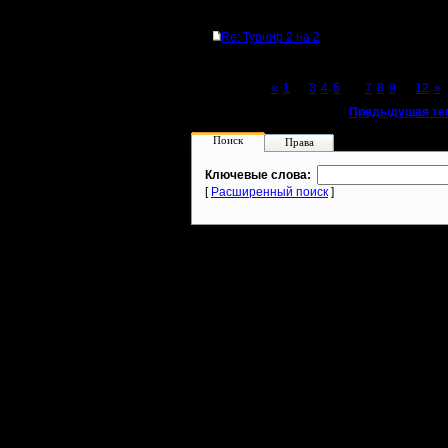
Ответов
Re: Турнир 2 на 2
Page 6 of 12
«
1
...
3
4
5
[6]
7
8
9
...
12
»
«
Предыдущая те
Поиск
Права
Ключевые слова:
[
Расширенный поиск
]
Warcraft 2 - скачать бесплатно русскую версию, warcraft 2 серве
- Генерация