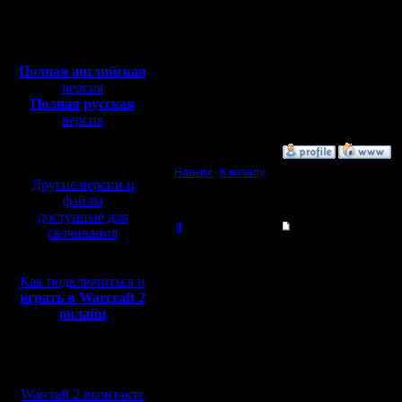
Откуда: Moscow
образова
Полная версия, ~
450
Мб
целом, д
с музыкой и видео:
Полная английская
конкуренц
версия
Полная русская
скучно вс
версия
перевод от war2.ru на
базе перевода от СПК
»
23.1.08 02:33
Наверх
|
К началу
Другие версии и
файлы
доступные для
il
Re: Турнир 2 на 2
скачивания
Добрый Админ
Ладно, у
Как подключиться и
перенос
Регистрация:
играть в Warcraft 2
10.5.06
онлайн
Устроим 
Сообщений: 2471
Откуда:
февраля.
Мы в социальных
Ждать до 
сетях:
Warcraft 2 вконтакте