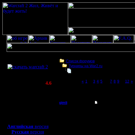
Скачать игру
бесплатно
Список форумов
Турниры на War2.ru
WarCraft 2 COMBAT
Турнир 2 на 2
(Warcraft II BNE 2.02+)
Page 6 of 12
«
1
...
3
4
5
[6]
7
8
9
...
12
»
Актуальная версия:
4.6
(февраль 2020)
Турнир 2 на 2
Совместимо с
Windows
gimli
Re: Турнир 2 на 2
XP/Vista/7/8/10
Мастер
Це ж я в
Боевой релиз, ~
40 Мб
для игры по сети:
Сам турн
Регистрация:
Английская
версия
13.6.05
Русская
версия
интересе
Сообщений: 477