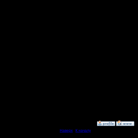
людьми (п
Ленкой п
Чего и в
P.S: може
инструкц
серверу и
чтобы но
и предлаг
остальны
этого и с
»
23.1.08 02:47
Наверх
|
К началу