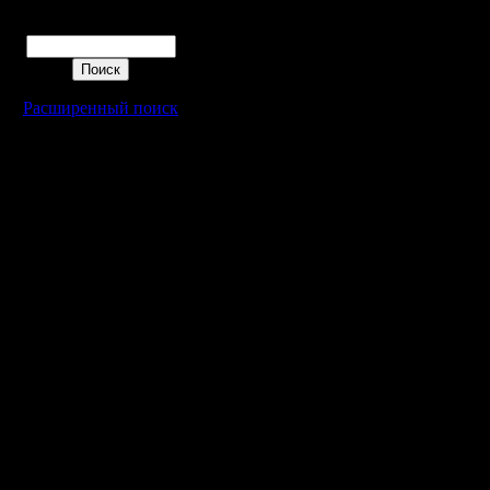
особо не
Поиск
к кому и
сервере 
Расширенный поиск
периодич
паре чел
между со
больше н
Часто он
всех оста
их играть
желания, 
представ
Хотя я н
установи