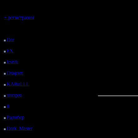
регистрацией
Вы гость здесь.
Начсет ко
+ регистрация
кем:
Последний
посетитель:
igornik 
Dar
: 24 Дней 9 ч. 58
м. назад
Diplomat i
FX
: 96 Дней 17 ч. 30
PotraX So
м. назад
lesnik
: 129 Дней 19 ч.
konstkl D
48 м. назад
Oragorn
: 137 Дней 19
Высказыв
ч. 57 м. назад
KABuLLL
: 165 Дней
дать в со
19 ч. 6 м. назад
starspro
: 190 Дней 6 ч.
40 м. назад
il
: 261 Дней 16 ч. 45
Про 44Sam
м. назад
Радибор
: 285 Дней 12
porshen.
ч. 32 м. назад
Dark_Master
: 296
Они игра
Дней 14 ч. 49 м. назад