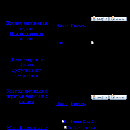
Откуда: Moscow
Полная версия, ~
450
Мб
с музыкой и видео:
»
29.1.08 03:05
Полная английская
Наверх
|
К началу
версия
Полная русская
версия
Ldir
Re: Турнир 2 на 2
перевод от war2.ru на
базе перевода от СПК
Админ
Конечно надо учавстова
правда он проводить н
Другие версии и
Регистрация:
--
файлы
25.2.05
Warcraft 2 Forever!
доступные для
Сообщений: 1017
скачивания
Откуда:
Н.Новгород
Как подключиться и
играть в Warcraft 2
»
3.3.08 19:16
онлайн
Наверх
|
К началу
Ответов
Мы в социальных
Re: Турнир 2 на 2
сетях:
Warcraft 2 вконтакте
Re: Турнир 2 на 2