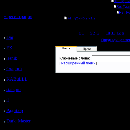
регистрацией
Re: Турни
Re: Турн
Вы гость здесь.
Re: Ту
+ регистрация
Re: Турнир 2 на 2
Последний
посетитель:
Page 9 of 12
«
1
...
6
7
8
[9]
10
11
12
»
Dar
: 24 Дней 8 ч. 3 м.
«
Предыдущая те
назад
FX
: 96 Дней 15 ч. 35
Поиск
Права
м. назад
lesnik
: 129 Дней 17 ч.
Ключевые слова:
52 м. назад
[
Расширенный поиск
]
Oragorn
: 137 Дней 18
ч. 2 м. назад
KABuLLL
: 165 Дней
17 ч. 11 м. назад
starspro
: 190 Дней 4 ч.
45 м. назад
il
: 261 Дней 14 ч. 50
м. назад
Радибор
: 285 Дней 10
ч. 37 м. назад
Dark_Master
: 296
Дней 12 ч. 53 м. назад