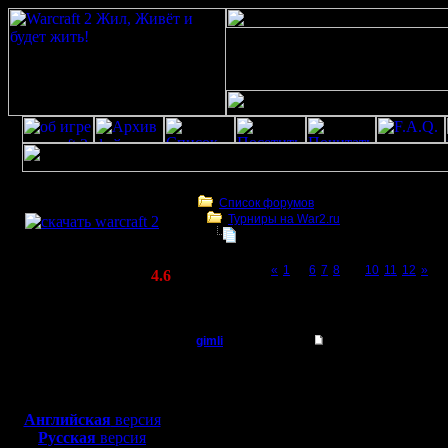
Скачать игру
бесплатно
Список форумов
Турниры на War2.ru
WarCraft 2 COMBAT
Турнир 2 на 2
(Warcraft II BNE 2.02+)
Page 9 of 12
«
1
...
6
7
8
[9]
10
11
12
»
Актуальная версия:
4.6
(февраль 2020)
Турнир 2 на 2
Совместимо с
Windows
gimli
Re: Турнир 2 на 2
XP/Vista/7/8/10
Мастер
да, если еще учесть ч
Боевой релиз, ~
40 Мб
спб, у нас очень "неп
для игры по сети:
Регистрация:
Английская
версия
13.6.05
Русская
версия
Сообщений: 477