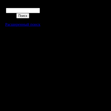
Поиск
Расширенный поиск
Warcraft 2 - скачать бесплатно русскую версию, warcraft 2 серве
- Генерация