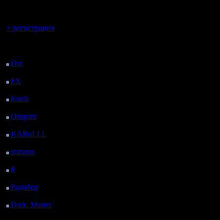
регистрацией
Вы гость здесь.
+ регистрация
Последний
посетитель:
Dar
: 27 Дней 5 ч. 5 м.
назад
FX
: 99 Дней 12 ч. 37
м. назад
lesnik
: 132 Дней 14 ч.
55 м. назад
Oragorn
: 140 Дней 15
ч. 4 м. назад
KABuLLL
: 168 Дней
14 ч. 13 м. назад
starspro
: 193 Дней 1 ч.
47 м. назад
il
: 264 Дней 11 ч. 53
м. назад
Радибор
: 288 Дней 7
ч. 40 м. назад
Dark_Master
: 299
Дней 9 ч. 56 м. назад