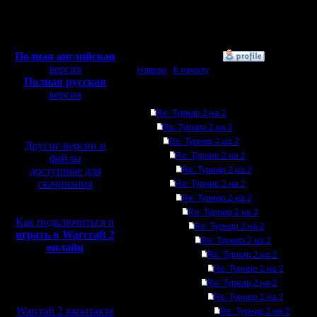
Откуда: От
Деление игроков на к
верблюда
Полная версия, ~
450
Мб
100 % респект
с музыкой и видео:
Полная английская
»
4.3.08 13:10
версия
Наверх
|
К началу
Полная русская
версия
Ответов
перевод от war2.ru на
Re: Турнир 2 на 2
базе перевода от СПК
Re: Турнир 2 на 2
Re: Турнир 2 на 2
Другие версии и
Re: Турнир 2 на 2
файлы
доступные для
Re: Турнир 2 на 2
скачивания
Re: Турнир 2 на 2
Re: Турнир 2 на 2
Re: Турнир 2 на 2
Как подключиться и
Re: Турнир 2 на 2
играть в Warcraft 2
Re: Турнир 2 на 2
онлайн
Re: Турнир 2 на 2
Re: Турнир 2 на 2
Re: Турнир 2 на 2
Мы в социальных
сетях:
Re: Турнир 2 на 2
Warcraft 2 вконтакте
Re: Турнир 2 на 2