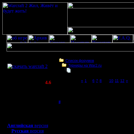
Скачать игру
бесплатно
Список форумов
Турниры на War2.ru
WarCraft 2 COMBAT
Турнир 2 на 2
(Warcraft II BNE 2.02+)
Page 9 of 12
«
1
...
6
7
8
[9]
10
11
12
»
Актуальная версия:
4.6
(февраль 2020)
Турнир 2 на 2
Совместимо с
Windows
il
Re: Турнир 2 на 2
XP/Vista/7/8/10
Добрый Админ
Меньше 3
Боевой релиз, ~
40 Мб
для игры по сети:
турнира!
Регистрация:
Английская
версия
10.5.06
Русская
версия
Пока при
Сообщений: 2471