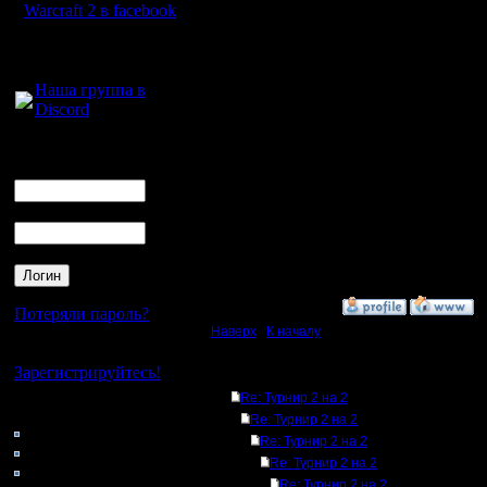
команд.
Warcraft 2 в facebook
Часть не 
Для голосового
общения:
часть тех
Наша группа в
Discord
что по с
Ждем все
Логин
Ник
Пароль
[ Редактир
15:27 ]
»
9.3.08 16:22
Потеряли пароль?
Наверх
|
К началу
Нет своего аккаунта?
Зарегистрируйтесь!
Ответов
Re: Турнир 2 на 2
Кто на сайте
Re: Турнир 2 на 2
103: Гости
Re: Турнир 2 на 2
0: Пользователи
Re: Турнир 2 на 2
4121: Пользователи с
Re: Турнир 2 на 2