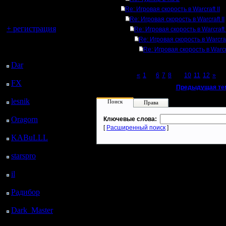
регистрацией
Re: Игровая скорость в Warcraft II
Вы гость здесь.
Re: Игровая скорость в Warcraft II
+ регистрация
Re: Игровая скорость в Warcraft 
Re: Игровая скорость в Warcraft
Последний
Re: Игровая скорость в Warcra
посетитель:
Dar
: 26 Дней 8 ч. 8 м.
назад
Page 9 of 12
«
1
...
6
7
8
[9]
10
11
12
»
FX
: 98 Дней 15 ч. 40
«
Предыдущая те
м. назад
lesnik
: 131 Дней 17 ч.
Поиск
Права
58 м. назад
Oragorn
: 139 Дней 18
Ключевые слова:
ч. 7 м. назад
[
Расширенный поиск
]
KABuLLL
: 167 Дней
17 ч. 16 м. назад
starspro
: 192 Дней 4 ч.
50 м. назад
il
: 263 Дней 14 ч. 56
м. назад
Радибор
: 287 Дней 10
ч. 43 м. назад
Dark_Master
: 298
Дней 12 ч. 59 м. назад