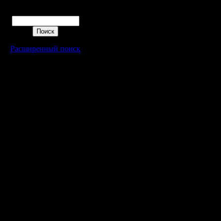
Поиск
Расширенный поиск
Warcraft 2 - скачать бесплатно русскую версию, warcraft 2 серве
- Генерация