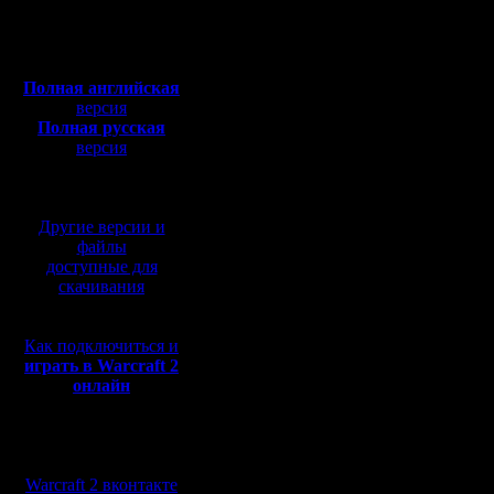
Откуда:
участнико
Полная версия, ~
450
Мб
MasterKsa
с музыкой и видео:
Полная английская
gimli Len
версия
Полная русская
spbwar e
версия
перевод от war2.ru на
il aSn
базе перевода от СПК
Diplomat i
Другие версии и
PotraX So
файлы
доступные для
konstkl d
скачивания
igornik Re
Как подключиться и
COCKA L
играть в Warcraft 2
онлайн
Casper ha
Мы в социальных
Получаетс
сетях:
Warcraft 2 вконтакте