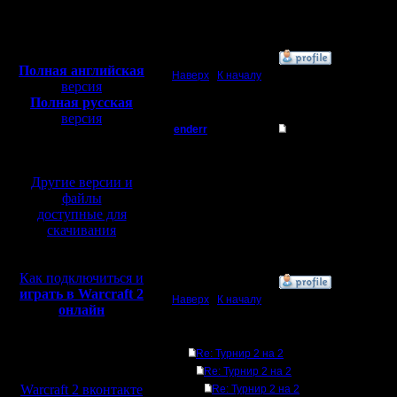
Откуда: Питер
Полная версия, ~
450
Мб
с музыкой и видео:
»
11.3.08 23:17
Полная английская
Наверх
|
К началу
версия
Полная русская
версия
enderr
Re: Турнир 2 на 2
перевод от war2.ru на
базе перевода от СПК
Командир
Да ладно вам, Ленка и
2 Солкер - ты играй ч
Другие версии и
Регистрация:
файлы
12.3.06
доступные для
Сообщений: 40
скачивания
Откуда: Moscow
Как подключиться и
»
11.3.08 23:18
играть в Warcraft 2
Наверх
|
К началу
онлайн
Ответов
Re: Турнир 2 на 2
Мы в социальных
Re: Турнир 2 на 2
сетях:
Warcraft 2 вконтакте
Re: Турнир 2 на 2