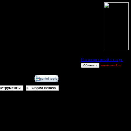
Статус Battle.Net
Расширенный статус
Обновить
server.war2.ru
~~~~~~~~~~~~~~~~~
Woozle~
Raiden~
нструменты
Форма показа
ring62
Shotgun
allanlai
Dj~
miguelperu
New Heroes Water
Map