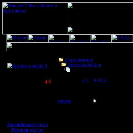
Скачать игру
бесплатно
Список форумов
Турниры на War2.ru
WarCraft 2 COMBAT
Турнир 2 на 2
(Warcraft II BNE 2.02+)
Page 12 of 12
«
1
...
9
10
11
[12]
Актуальная версия:
4.6
(февраль 2020)
Турнир 2 на 2
Совместимо с
Windows
Lennka
Re: Турнир 2 на 2
XP/Vista/7/8/10
Командир
нда..спс.
Боевой релиз, ~
40 Мб
Ну риплеи посмотри..м
для игры по сети:
Регистрация:
Наверно мы выйграли по
Английская
версия
9.12.07
Русская
версия
Сообщений: 46