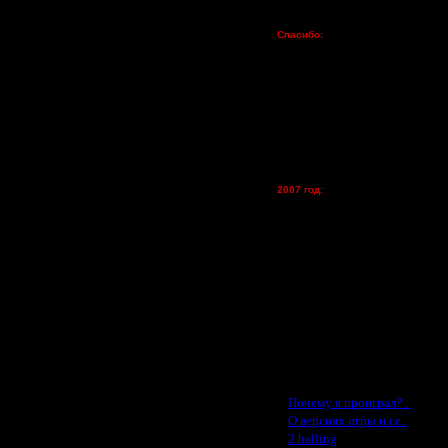
Пожертвования
Спасибо:
FX - $80 (домен)
Zelya - (турниры)
lesnik
Dar - (турниры)
Kagan - (турниры)
vova1 - (хостинг)
tolsty - (хостинг)
Oragorn - (хостинг)
2007 год:
Spbwar - $400
Jade -$100
MasterKsa - $60
Lisak -$52
Cocka - $50
Konstkl - $50
Ldir - $50
Gadzila - $20
Feature -$10
Последние статьи
·
Почему я проиграл? ..
·
О версиях игры и се..
·
2 halling