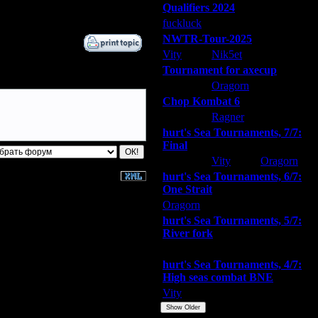
Qualifiers 2024
12.3.08 02:21
fuckluck
ARMilitar
Extasey
NWTR-Tour-2025
Vity
Nik5et
ARMilitar
Tournament for axecup
ARMilitar
Oragorn
Extasey
Chop Kombat 6
hurt
Ragner
Extasey
hurt's Sea Tournaments, 7/7:
Final
Extasey
Vity
Oragorn
hurt's Sea Tournaments, 6/7:
One Strait
Oragorn
ARMilitar
Extasey
hurt's Sea Tournaments, 5/7:
River fork
Extasey
ARMilitar
Doooda
hurt's Sea Tournaments, 4/7:
High seas combat BNE
Vity
ARMilitar
None
Show Older