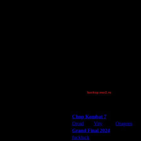
Droid
XDaVsterX
Остальные игроки
AA.GreenGoblin
Gourmet
Jordan4385
M4verick
QuilKs
riky
Theboy
XuRnT[z]
[OH]TAKEOVER
[TD]CrUsH
backup.war2.ru
Остальные игроки
Победители турниров
Chop Kombat 7
Дата
Droid
Vity
Oragorn
11.3.08 23:25
Grand Final 2024
11.3.08 23:32
fuckluck
Extasey
ARMilitar
12.3.08 00:04