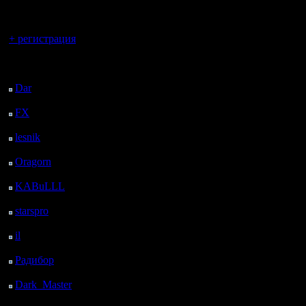
регистрацией
Вы гость здесь.
+ регистрация
Последний
посетитель:
Dar
: 24 Дней 12 ч. 43
м. назад
FX
: 96 Дней 20 ч. 15
м. назад
lesnik
: 129 Дней 22 ч.
33 м. назад
Oragorn
: 137 Дней 22
ч. 42 м. назад
KABuLLL
: 165 Дней
21 ч. 51 м. назад
starspro
: 190 Дней 9 ч.
25 м. назад
il
: 261 Дней 19 ч. 30
м. назад
Радибор
: 285 Дней 15
ч. 17 м. назад
Dark_Master
: 296
Дней 17 ч. 33 м. назад