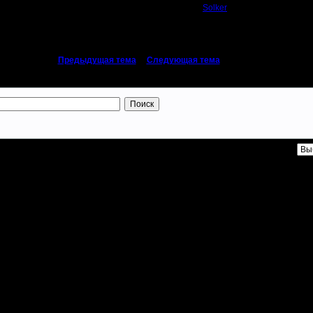
Solker
«
Предыдущая тема
|
Следующая тема
»