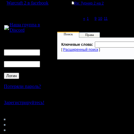
Warcraft 2 в facebook
Re: Турнир 2 на 2
Для голосового
общения:
Page 12 of 12
«
1
...
9
10
11
[12]
Наша группа в
Discord
Поиск
Права
Логин
Ключевые слова:
Ник
[
Расширенный поиск
]
Пароль
Потеряли пароль?
Нет своего аккаунта?
Зарегистрируйтесь!
Кто на сайте
105: Гости
0: Пользователи
4121: Пользователи с