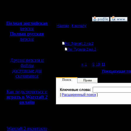
Откуда:
Полная версия, ~
450
Мб
с музыкой и видео:
»
12.3.08 21:08
Полная английская
Наверх
|
К началу
версия
Полная русская
Ответов
версия
Re: Турнир 2 на 2
перевод от war2.ru на
базе перевода от СПК
Re: Турнир 2 на 2
Другие версии и
Page 12 of 12
«
1
...
9
10
11
[12]
файлы
доступные для
«
Предыдущая те
скачивания
Поиск
Права
Ключевые слова:
Как подключиться и
[
Расширенный поиск
]
играть в Warcraft 2
онлайн
Мы в социальных
сетях:
Warcraft 2 вконтакте