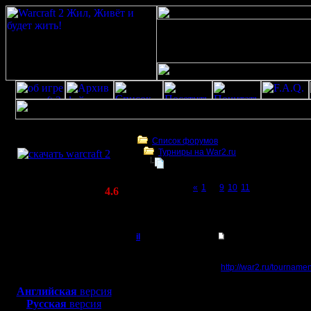
Скачать игру
бесплатно
Список форумов
Турниры на War2.ru
WarCraft 2 COMBAT
Турнир 2 на 2
(Warcraft II BNE 2.02+)
Page 12 of 12
«
1
...
9
10
11
[12]
Актуальная версия:
4.6
(февраль 2020)
Турнир 2 на 2
Совместимо с
Windows
il
Re: Турнир 2 на 2
XP/Vista/7/8/10
Добрый Админ
Записи я выкладывал н
Боевой релиз, ~
40 Мб
http://war2.ru/tourname
И Гимли на 11-й стран
для игры по сети:
Регистрация:
А больше пока никто н
Английская
версия
10.5.06
Русская
версия
Сообщений: 2471