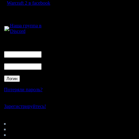
Warcraft 2 в facebook
Для голосового
общения:
Наша группа в
Discord
Логин
Ник
Пароль
Потеряли пароль?
Нет своего аккаунта?
Зарегистрируйтесь!
Кто на сайте
62: Гости
0: Пользователи
4121: Пользователи с