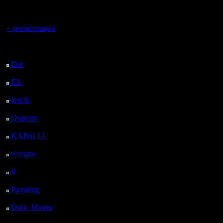
регистрацией
Вы гость здесь.
+ регистрация
Последний
посетитель:
Dar
: 26 Дней 22 ч. 56
м. назад
FX
: 99 Дней 6 ч. 28
м. назад
lesnik
: 132 Дней 8 ч.
46 м. назад
Oragorn
: 140 Дней 8
ч. 55 м. назад
KABuLLL
: 168 Дней
8 ч. 4 м. назад
starspro
: 192 Дней 19
ч. 38 м. назад
il
: 264 Дней 5 ч. 43 м.
назад
Радибор
: 288 Дней 1
ч. 30 м. назад
Dark_Master
: 299
Дней 3 ч. 47 м. назад