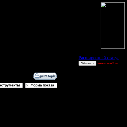
Статус Battle.Net
Расширенный статус
Обновить
server.war2.ru
CHop FaRmSs
sale39
ViTy
нструменты
Форма показа
MyRo
polandbb
newb host wtf
дер. попробуй
Knitterhemd
Dj~
Angel~firE
_I_Undine