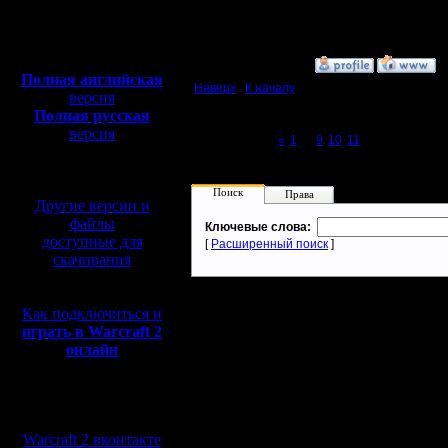
Откуда: Moscow
Полная версия, ~
450
Мб
с музыкой и видео:
»
7.4.08 14:10
Полная английская
Наверх
|
К началу
версия
Полная русская
версия
Page 12 of 12
«
1
...
9
10
11
[12]
перевод от war2.ru на
базе перевода от СПК
Поиск
Права
Другие версии и
файлы
Ключевые слова:
доступные для
[
Расширенный поиск
]
скачивания
Как подключиться и
играть в Warcraft 2
онлайн
Мы в социальных
сетях:
Warcraft 2 вконтакте