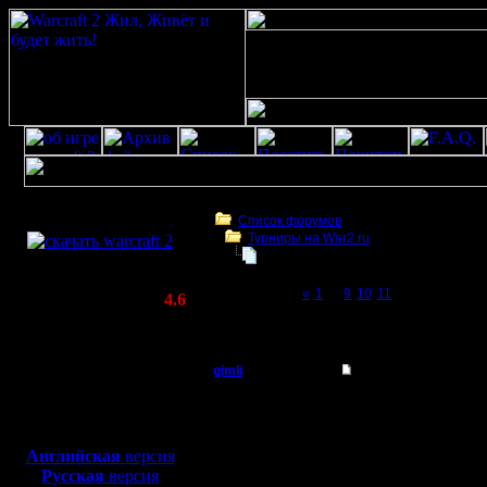
Скачать игру
бесплатно
Список форумов
Турниры на War2.ru
WarCraft 2 COMBAT
Турнир 2 на 2
(Warcraft II BNE 2.02+)
Page 12 of 12
«
1
...
9
10
11
[12]
Актуальная версия:
4.6
(февраль 2020)
Турнир 2 на 2
Совместимо с
Windows
gimli
Re: Турнир 2 на 2
XP/Vista/7/8/10
Мастер
2 варианта, или запуск
Боевой релиз, ~
40 Мб
для игры по сети:
Регистрация:
Английская
версия
13.6.05
Русская
версия
Сообщений: 477