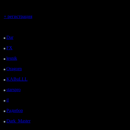
регистрацией
Вы гость здесь.
+ регистрация
Последний
посетитель:
Dar
: 26 Дней 22 ч. 29
м. назад
FX
: 99 Дней 6 ч. 1 м.
назад
lesnik
: 132 Дней 8 ч.
19 м. назад
Oragorn
: 140 Дней 8
ч. 28 м. назад
KABuLLL
: 168 Дней
7 ч. 37 м. назад
starspro
: 192 Дней 19
ч. 11 м. назад
il
: 264 Дней 5 ч. 16 м.
назад
Радибор
: 288 Дней 1
ч. 3 м. назад
Dark_Master
: 299
Дней 3 ч. 20 м. назад