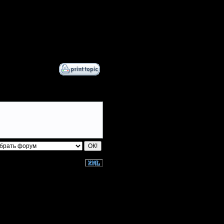
Comps No Air
Tia
Sandman00
moregravy
Остальные игроки
AA.GreenGoblin
Becks
Bubb1e
DGF~LilDude
here5678
j.wick
Jordan4385
P!NK
Pangster2015
QuilKs
riky
Theboy
trnc
u8t3io3p
Victorcicea