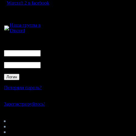
Warcraft 2 в facebook
Для голосового
общения:
Наша группа в
Discord
Логин
Ник
Пароль
Потеряли пароль?
Нет своего аккаунта?
Зарегистрируйтесь!
Кто на сайте
43: Гости
0: Пользователи
4121: Пользователи с