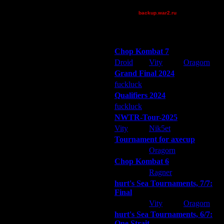
XuRnT[z]
backup.war2.ru
Остальные игроки
Победители турниров
Chop Kombat 7
Droid
Vity
Oragorn
Grand Final 2024
fuckluck
Extasey
ARMilitar
Qualifiers 2024
fuckluck
ARMilitar
Extasey
NWTR-Tour-2025
Vity
Nik5et
ARMilitar
Tournament for axecup
ARMilitar
Oragorn
Extasey
Chop Kombat 6
hurt
Ragner
Extasey
hurt's Sea Tournaments, 7/7:
Final
Extasey
Vity
Oragorn
hurt's Sea Tournaments, 6/7:
One Strait