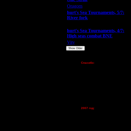
Oragorn
ARMilitar
Extasey
hurt's Sea Tournaments, 5/7:
River fork
Extasey
ARMilitar
Doooda
hurt's Sea Tournaments, 4/7:
High seas combat BNE
Vity
ARMilitar
None
Show Older
Пожертвования
Спасибо:
FX - $80 (домен)
Zelya - (турниры)
lesnik
Dar - (турниры)
Kagan - (турниры)
vova1 - (хостинг)
tolsty - (хостинг)
Oragorn - (хостинг)
2007 год:
Spbwar - $400
Jade -$100
MasterKsa - $60
Lisak -$52