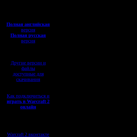
Откуда:
автомати
Полная версия, ~
450
Мб
хмаркс.
с музыкой и видео:
Полная английская
версия
Полная русская
Предлаг
версия
перевод от war2.ru на
список ка
базе перевода от СПК
Другие версии и
1. CHOP
файлы
доступные для
2. GOW
скачивания
3. Plains
Как подключиться и
4. Nowher
играть в Warcraft 2
онлайн
(NWTR)
5. GSEW
Мы в социальных
+
сетях:
Warcraft 2 вконтакте