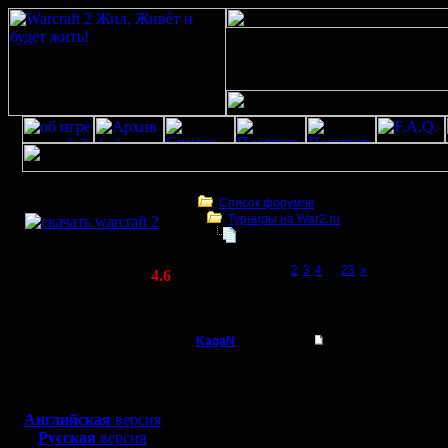
Скачать игру
бесплатно
Список форумов
Турниры на War2.ru
WarCraft 2 COMBAT
Третий Турнир 2016 или Командны
(Warcraft II BNE 2.02+)
Page 1 of 23
[1]
2
3
4
...
23
»
Актуальная версия:
4.6
(февраль 2020)
Третий Турнир 2016 или Командный Турни
Совместимо с
Windows
KagaN
Re: Третий Турнир 
XP/Vista/7/8/10
Полубог
По поводу
Боевой релиз, ~
40 Мб
для игры по сети:
Из тех ка
Регистрация:
Английская
версия
2.11.16
Русская
версия
2 предыд
Сообщений: 564