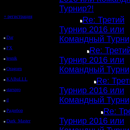
регистрацией
Турнир?!
Вы гость здесь.
+ регистрация
Re: Третий
Последний
Турнир 2016 или
посетитель:
Командный Турни
Dar
: 24 Дней 18 ч.
назад
FX
: 97 Дней 1 ч. 32
Re: Трети
м. назад
Турнир 2016 или
lesnik
: 130 Дней 3 ч.
49 м. назад
Командный Турни
Oragorn
: 138 Дней 3
ч. 59 м. назад
Re: Трет
KABuLLL
: 166 Дней
3 ч. 8 м. назад
Турнир 2016 или
starspro
: 190 Дней 14
ч. 42 м. назад
Командный Турни
il
: 262 Дней 47 м.
назад
Re: Тр
Радибор
: 285 Дней 20
ч. 34 м. назад
Турнир 2016 или
Dark_Master
: 296
Дней 22 ч. 50 м. назад