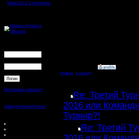
World Dom
Warcraft 2 в facebook
оптималь
Для голосового
общения:
для игры 
Наша группа в
Discord
Mini BGH 
2на2 осо
Логин
Ник
очень ва
Пароль
»
11.12.16 08:55
Наверх
|
К началу
Ответов
Потеряли пароль?
Re: Третий Тур
Нет своего аккаунта?
2016 или Команд
Зарегистрируйтесь!
Турнир?!
Кто на сайте
41: Гости
Re: Третий Т
0: Пользователи
4121: Пользователи с
2016 или Команд