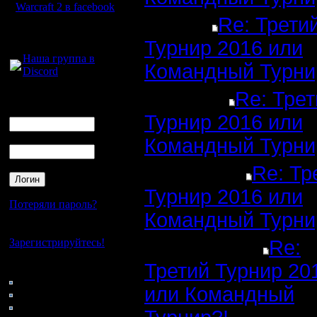
Warcraft 2 в facebook
Re: Трети
Для голосового
Турнир 2016 или
общения:
Наша группа в
Командный Турни
Discord
Re: Трет
Логин
Ник
Турнир 2016 или
Пароль
Командный Турни
Re: Тр
Турнир 2016 или
Потеряли пароль?
Командный Турни
Нет своего аккаунта?
Зарегистрируйтесь!
Re:
Третий Турнир 20
Кто на сайте
112: Гости
или Командный
0: Пользователи
4121: Пользователи с