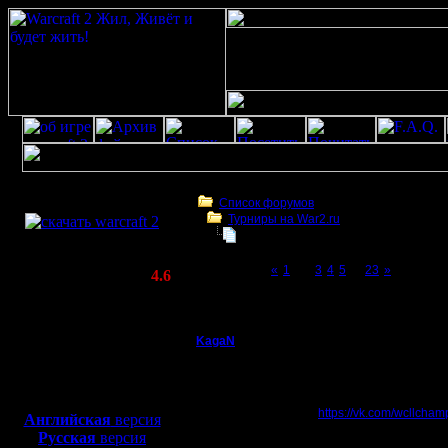
Скачать игру
бесплатно
Список форумов
Турниры на War2.ru
WarCraft 2 COMBAT
Третий Турнир 2016 или Командны
(Warcraft II BNE 2.02+)
Page 2 of 23
«
1
[2]
3
4
5
...
23
»
Актуальная версия:
4.6
(февраль 2020)
Третий Турнир 2016 или Командный Турни
Совместимо с
Windows
KagaN
Re: Третий Турнир 2
XP/Vista/7/8/10
Полубог
Замутил группку в ВК 
Боевой релиз, ~
40 Мб
приглашать конкретны
для игры по сети:
Регистрация:
https://vk.com/wcllcham
Английская
версия
2.11.16
Русская
версия
Сообщений: 564
Заодно там и боблишка