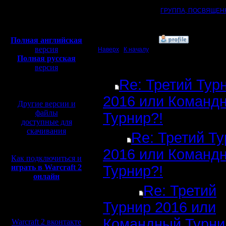
Откуда:
ГРУППА, ПОСВЯЩЕН
Полная версия, ~
450
Мб
[ Редактировано KagaN 
с музыкой и видео:
»
11.12.16 16:44
Полная английская
версия
Наверх
|
К началу
Полная русская
версия
Ответов
перевод от war2.ru на
Re: Третий Тур
базе перевода от СПК
2016 или Команд
Другие версии и
файлы
Турнир?!
доступные для
скачивания
Re: Третий Т
2016 или Команд
Как подключиться и
играть в Warcraft 2
Турнир?!
онлайн
Re: Третий
Мы в социальных
Турнир 2016 или
сетях:
Командный Турни
Warcraft 2 вконтакте