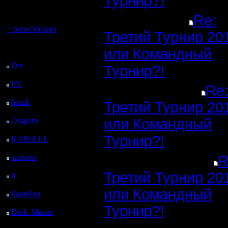
Турнир?!
регистрацией
Re:
Вы гость здесь.
+ регистрация
Третий Турнир 20
Последний
или Командный
посетитель:
Dar
: 27 Дней 19 ч. 20
Турнир?!
м. назад
FX
: 100 Дней 2 ч. 51
Re
м. назад
lesnik
: 133 Дней 5 ч. 9
Третий Турнир 20
м. назад
Oragorn
: 141 Дней 5
или Командный
ч. 19 м. назад
Турнир?!
KABuLLL
: 169 Дней
4 ч. 28 м. назад
starspro
: 193 Дней 16
R
ч. 2 м. назад
Третий Турнир 20
il
: 265 Дней 2 ч. 7 м.
назад
или Командный
Радибор
: 288 Дней 21
ч. 54 м. назад
Турнир?!
Dark_Master
: 300
Дней 10 м. назад