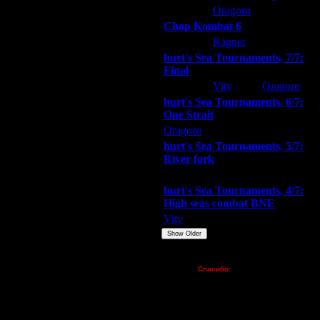
ARMilitar
Oragorn
Extasey
Chop Kombat 6
, до двух поражений, сетка
hurt
Ragner
Extasey
проще круговую сыграть. Тогда и
hurt's Sea Tournaments, 7/7:
олете.
 против одной команды выиграл на
Final
лица с распределением мест, а
Extasey
Vity
Oragorn
hurt's Sea Tournaments, 6/7:
вает, первый или второй или как-то
One Strait
асья нет, на лад их дело не
Oragorn
ARMilitar
Extasey
hurt's Sea Tournaments, 5/7:
River fork
м.
Extasey
ARMilitar
Doooda
нтересно было, мы из-за этого
hurt's Sea Tournaments, 4/7:
иво!
High seas combat BNE
и, так нам с ними пополам по 500
Vity
ARMilitar
None
о что я его на 1-е место вытащил!
Show Older
Пожертвования
Спасибо:
FX - $80 (домен)
Zelya - (турниры)
lesnik
з достанется. А при melee
Dar - (турниры)
 потом ставишь TH, А когда