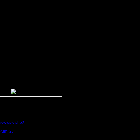
мандах, и у каждой будет шанс
именно вместе горят желанием
 друга, так какое же это
ка, Ил.
ух и прах вынес, а его ты в нубы
одгадать, и то бесполезно.
ть к мастерам, и то солью я им
 было!
бще забыл об этом - и о том, что
viewtopic.php?
forum=28