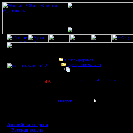
Скачать игру
бесплатно
Список форумов
Турниры на War2.ru
WarCraft 2 COMBAT
Третий Турнир 2016 или Командны
(Warcraft II BNE 2.02+)
Page 2 of 23
«
1
[2]
3
4
5
...
23
»
Актуальная версия:
4.6
(февраль 2020)
Третий Турнир 2016 или Командный Турни
Совместимо с
Windows
Oragorn
Re: Третий Турнир 
XP/Vista/7/8/10
Полубог
Цитата:
Боевой релиз, ~
40 Мб
Хорошо переносим теб
для игры по сети:
Регистрация:
Английская
версия
14.10.13
Из крайности в крайнос
Русская
версия
Сообщений: 914
Я думаю, можно миним