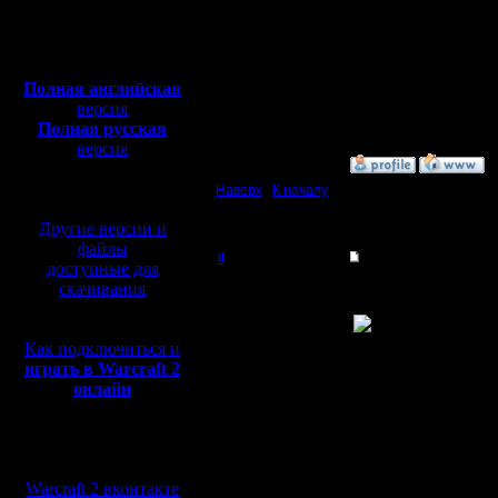
Откуда: Санкт-
Петербург
1) Супер-новичок
Полная версия, ~
450
2) Новичок
Мб
3) Новичок-середнячо
с музыкой и видео:
4) Середнячок
5) Профик
Полная английская
6) Мастер
версия
Полная русская
Я себя отношу к 3-ей л
версия
»
12.12.16 19:16
перевод от war2.ru на
базе перевода от СПК
Наверх
|
К началу
Другие версии и
файлы
il
Re: Третий Турнир 
доступные для
скачивания
Добрый Админ
В целом, я идею подд
Но, щас буду ругаться
Регистрация:
Как подключиться и
10.5.06
Цитата:
играть в Warcraft 2
Сообщений: 2471
Откуда:
онлайн
Играем командный турн
точно такой же как и 
Вопрос, кто состав к
Если участники, то я 
Мы в социальных
получилась), СВиН на
быть примерно одинак
сетях:
А остальные - ну, с кем
Warcraft 2 вконтакте