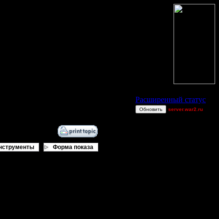
Статус Battle.Net
Расширенный статус
Обновить
server.war2.ru
TEST
JuggerNot24
gow~~~~
нструменты
Форма показа
boogiemaster
FaT~PiG
Wax-on
TWN-cancel
COMPS no A|R
orkus
Bigfoot7