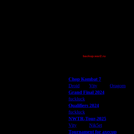
Остальные игроки
AA.GreenGoblin
Becks
Jordan4385
Pangster2015
Theboy
XuRnT[z]
[TD]Wargasm
backup.war2.ru
Остальные игроки
Победители турниров
авилось.
Chop Kombat 7
Droid
Vity
Oragorn
Grand Final 2024
fuckluck
Extasey
ARMilitar
олноценных команд . Тип турнира
Qualifiers 2024
fuckluck
ARMilitar
Extasey
затора?
я у них хорошая команда
NWTR-Tour-2025
тересней, и оба игрока должны
Vity
Nik5et
ARMilitar
Tournament for axecup