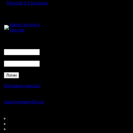
Warcraft 2 в facebook
Цитата:
Желательно собрать 8 
Для голосового
винеров и лузеров.
общения:
Поправка: если команд 
Наша группа в
все команды по уровню
Но, тогда еще уточнен
Discord
ГОВ, против другой пр
ерунда.
Логин
А как команды будут че
Ник
вместе? Я хочу вычеркн
пойдет" (С).
Пароль
Цитата:
Призовой фонд, 1000 р
Протестую!
Допустим я - крутой С
нуба с позором сольем
Потеряли пароль?
А если я-таки кое-как
рублей? Нет уж, дудки 
Нет своего аккаунта?
За турнир 1в1 награда 
Зарегистрируйтесь!
Цитата:
Кто на сайте
Предлагаю следующий 
74: Гости
0: Пользователи
НВТР и mini BGH не по
4121: Пользователи с
Остаются карты только
командная игра не та.