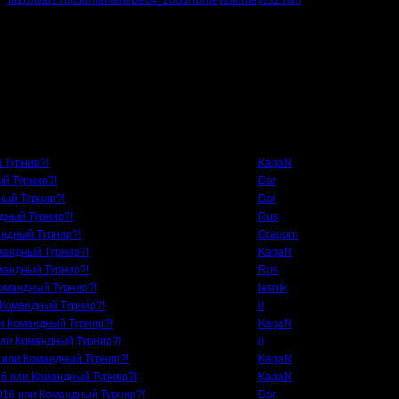
а:
http://war2.ru/tournament/Dec4_2008/Torney2/torney2x2.htm
.12.16 18:48 ]
.12.16 18:48 ]
Автор
 Турнир?!
KagaN
ый Турнир?!
Dar
ный Турнир?!
Dar
ндный Турнир?!
Rus
андный Турнир?!
Oragorn
мандный Турнир?!
KagaN
мандный Турнир?!
Rus
Командный Турнир?!
lesnik
 Командный Турнир?!
il
ли Командный Турнир?!
KagaN
или Командный Турнир?!
il
6 или Командный Турнир?!
KagaN
16 или Командный Турнир?!
KagaN
2016 или Командный Турнир?!
Dar