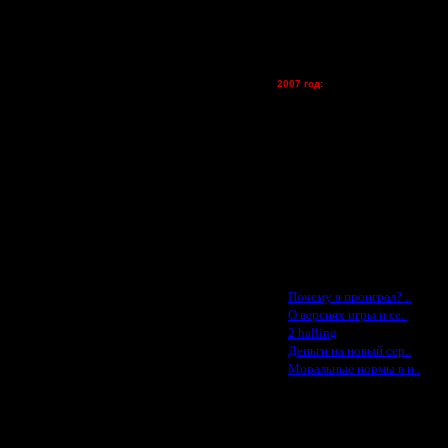
Kagan - (турниры)
vova1 - (хостинг)
tolsty - (хостинг)
Oragorn - (хостинг)
по чуть-чуть. Все равно мы все
2007 год:
ело бы смысл относиться как к
Spbwar - $400
ублей получу (по 100 рублей
Jade -$100
чил! А в том что СВиН опять как
MasterKsa - $60
Lisak -$52
Cocka - $50
Konstkl - $50
Ldir - $50
?
Gadzila - $20
Feature -$10
Последние статьи
дет. Но все равно всех кто играл
половина не придет?
·
Почему я проиграл? ..
·
О версиях игры и се..
·
2 halling
 ,нуб с серкдняком ,если будут
·
Деньги на новый сер..
·
Моральные нормы в и..
рока должны быть примерно
води.