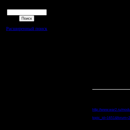
Поиск
Турнир - это соревнов
А хочешь иметь большо
победить.
Вот тут да - команда 
уделать всех в мире! А
соревнование будет? 
Расширенный поиск
Это вы тогда мясо игра
Цитата:
К примеру у нас есть 
Ну это ты меня неспра
записал!
Да и на втором я нико
Так что я чур нуб, мен
Ладно бы мне с месяцо
без шансов, а уж щас-
Ну вот, всех запутал 
P.S: меня если что лю
Кстати, на удивление,
играл в них, и тем бол
Вот если интересно с
http://www.war2.ru/mo
Вот понафлудили в пр
topic_id=1651&forum=
Вот другой турнир бы
Вот какая-то турнирна