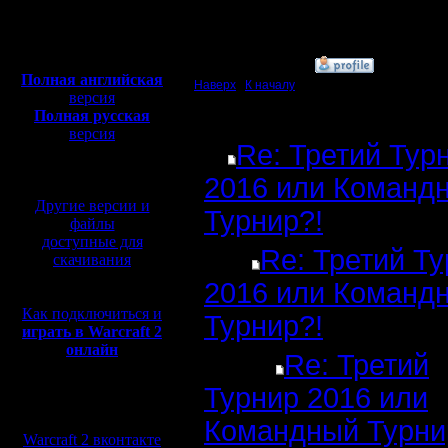
Откуда:
Полная версия, ~
450
Мб
с музыкой и видео:
»
13.12.16 21:38
Полная английская
Наверх
|
К началу
версия
Полная русская
Ответов
версия
Re: Третий Тур
перевод от war2.ru на
базе перевода от СПК
2016 или Команд
Другие версии и
Турнир?!
файлы
доступные для
Re: Третий Т
скачивания
2016 или Команд
Как подключиться и
Турнир?!
играть в Warcraft 2
онлайн
Re: Третий
Турнир 2016 или
Мы в социальных
сетях:
Командный Турни
Warcraft 2 вконтакте