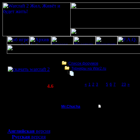
Скачать игру
бесплатно
Список форумов
Турниры на War2.ru
WarCraft 2 COMBAT
Третий Турнир 2016 или Командны
(Warcraft II BNE 2.02+)
Page 4 of 23
«
1
2
3
[4]
5
6
7
...
23
»
Актуальная версия:
4.6
(февраль 2020)
Третий Турнир 2016 или Командный Турни
Совместимо с
Windows
Mr.Chucha
Re: Третий Турнир 
XP/Vista/7/8/10
Командир
Обоим....Извините за 
Боевой релиз, ~
40 Мб
для игры по сети:
Регистрация:
Английская
версия
3.12.16
Русская
версия
Сообщений: 32