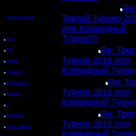
регистрацией
Re
Вы гость здесь.
Третий Турнир 20
+ регистрация
или Командный
Последний
посетитель:
Турнир?!
Dar
: 25 Дней 17 ч. 54
м. назад
Re: Трет
FX
: 98 Дней 1 ч. 26
м. назад
Турнир 2016 или
lesnik
: 131 Дней 3 ч.
44 м. назад
Командный Турни
Oragorn
: 139 Дней 3
ч. 53 м. назад
Re: Тр
KABuLLL
: 167 Дней
3 ч. 2 м. назад
Турнир 2016 или
starspro
: 191 Дней 14
ч. 36 м. назад
Командный Турни
il
: 263 Дней 42 м.
назад
Re: Трет
Радибор
: 286 Дней 20
ч. 28 м. назад
Турнир 2016 или
Dark_Master
: 297
Командный Турни
Дней 22 ч. 45 м. назад