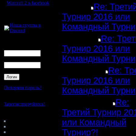
Warcraft 2 в facebook
Re: Трети
Для голосового
Турнир 2016 или
общения:
Командный Турни
Наша группа в
Discord
Re: Трет
Логин
Турнир 2016 или
Ник
Командный Турни
Пароль
Re: Тр
Турнир 2016 или
Потеряли пароль?
Командный Турни
Нет своего аккаунта?
Re:
Зарегистрируйтесь!
Третий Турнир 20
Кто на сайте
или Командный
147: Гости
0: Пользователи
Турнир?!
4121: Пользователи с