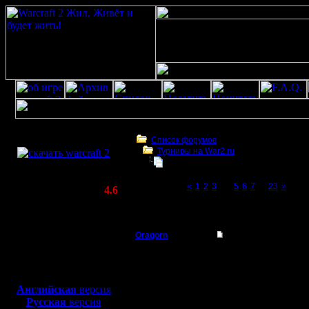
Скачать игру
бесплатно
Список форумов
Турниры на War2.ru
WarCraft 2 COMBAT
Третий Турнир 2016 или Командны
(Warcraft II BNE 2.02+)
Page 4 of 23
«
1
2
3
[4]
5
6
7
...
23
»
Актуальная версия:
4.6
(февраль 2020)
Третий Турнир 2016 или Командный Турни
Совместимо с
Windows
Oragorn
Re: Третий Турнир 
XP/Vista/7/8/10
Полубог
Может кт
Боевой релиз, ~
40 Мб
для игры по сети:
доброе д
Регистрация:
Английская
версия
14.10.13
Русская
версия
тут всё ч
Сообщений: 914