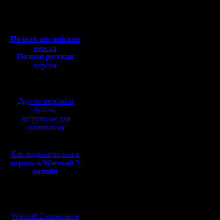
Откуда: Санкт-
Петербург
ещё обду
Полная версия, ~
450
Мб
с музыкой и видео:
Полная английская
Я основн
версия
Полная русская
так:
версия
перевод от war2.ru на
базе перевода от СПК
I. Люди 
Другие версии и
по-желан
файлы
доступные для
скачивания
II. Есть 
Как подключиться и
капитан, 
играть в Warcraft 2
онлайн
"вычёрки
карты :)
Мы в социальных
сетях:
Warcraft 2 вконтакте