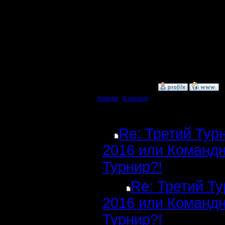
Ждём сле
Ну и да,
дополнен
поводу пу
»
14.12.16 00:26
Наверх
|
К началу
Ответов
Re: Третий Тур
2016 или Команд
Турнир?!
Re: Третий Т
2016 или Команд
Турнир?!