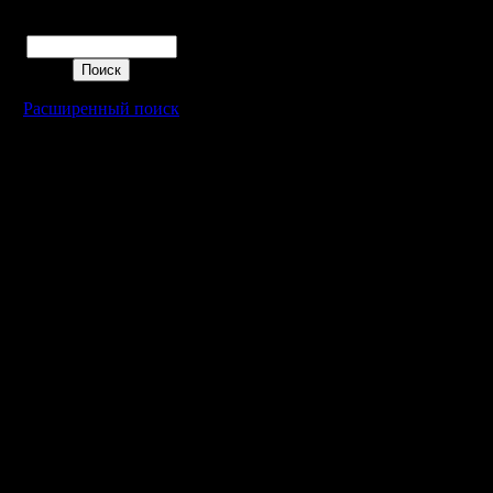
4) НВТР
Поиск
5) ФОК
Расширенный поиск
Думаю, пя
А то про
так долог.
*Я бы до
нибудь и
(новые), 
;) И вооб
какие-ни
системы 
кто что-н