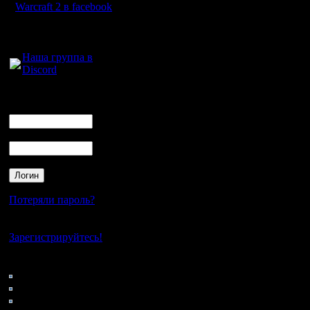
III. Буде
Warcraft 2 в facebook
победите
Для голосового
общения:
Наша группа в
Discord
IV. Систе
круговая
Логин
Ник
то и то 
Пароль
V. По лиг
нас и так
Потеряли пароль?
Нет своего аккаунта?
VI. Честн
Зарегистрируйтесь!
с вычёрк
Кто на сайте
46: Гости
впечатли
0: Пользователи
4121: Пользователи с
и проще 