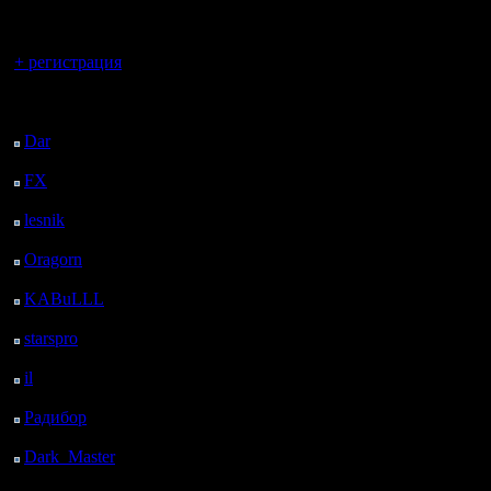
регистрацией
методами,
Вы гость здесь.
привязыва
+ регистрация
на этот с
Последний
посетитель:
дискутир
Dar
: 24 Дней 21 ч. 32
м. назад
FX
: 97 Дней 5 ч. 4 м.
назад
VII. Мапп
lesnik
: 130 Дней 7 ч.
не решён
22 м. назад
Oragorn
: 138 Дней 7
карты:
ч. 31 м. назад
KABuLLL
: 166 Дней
6 ч. 40 м. назад
starspro
: 190 Дней 18
1) ГОВ Т
ч. 14 м. назад
il
: 262 Дней 4 ч. 19 м.
2) ЧОП (
назад
Радибор
: 286 Дней 6
версию д
м. назад
3) Спира
Dark_Master
: 297
Дней 2 ч. 23 м. назад