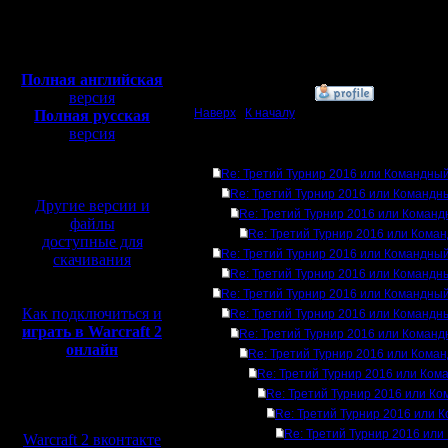
Откуда:
Московская
Полная версия, ~
450
область
Мб
с музыкой и видео:
Полная английская
»
14.12.16 02:24
версия
Наверх
|
К началу
Полная русская
версия
перевод от war2.ru на
Ответов
базе перевода от СПК
Re: Третий Турнир 2016 или Командный
Re: Третий Турнир 2016 или Командн
Другие версии и
Re: Третий Турнир 2016 или Команд
файлы
Re: Третий Турнир 2016 или Кома
доступные для
Re: Третий Турнир 2016 или Командный
скачивания
Re: Третий Турнир 2016 или Командн
Re: Третий Турнир 2016 или Командный
Как подключиться и
Re: Третий Турнир 2016 или Командн
играть в Warcraft 2
Re: Третий Турнир 2016 или Команд
онлайн
Re: Третий Турнир 2016 или Кома
Re: Третий Турнир 2016 или Ком
Re: Третий Турнир 2016 или Ко
Мы в социальных
Re: Третий Турнир 2016 или 
сетях:
Re: Третий Турнир 2016 или
Warcraft 2 вконтакте