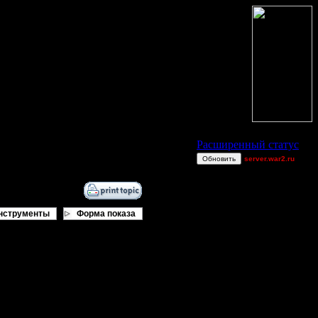
Статус Battle.Net
Расширенный статус
Обновить
server.war2.ru
gow~
MrUniversewide
polandbb
нструменты
Форма показа
miguelperu
Dj~
8472
AA.GreenGoblin
 большая карта , на ней весело
gow effff
ая команда на турнире )) Я свою
рвый пост и указать некоторые
Shotgun
удет ))
LuSteD