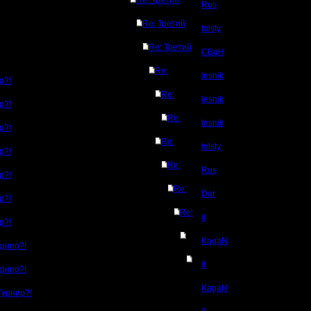
Re: Третий
Rus
Re: Третий
tolsty
Re: Третий
CBuH
Re:
lesnik
р?!
Re:
lesnik
р?!
Re:
lesnik
р?!
Re:
tolsty
р?!
Re:
Rus
р?!
Re:
Dar
р?!
Re:
il
р?!
KagaN
урнир?!
il
урнир?!
KagaN
Турнир?!