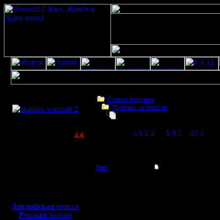
Скачать игру
бесплатно
Список форумов
Турниры на War2.ru
WarCraft 2 COMBAT
Третий Турнир 2016 или Командны
(Warcraft II BNE 2.02+)
Page 4 of 23
«
1
2
3
[4]
5
6
7
...
23
»
Актуальная версия:
4.6
(февраль 2020)
Третий Турнир 2016 или Командный Турни
Совместимо с
Windows
Rus
Re: Третий Турнир 
XP/Vista/7/8/10
Полубог
^ поддерживаю почти 
Боевой релиз, ~
40 Мб
Кроме - никаких други
играть что 1 на 1 что
для игры по сети:
Регистрация:
заявку на турнир оста
Английская
версия
3.12.16
вещи, например кто уча
Русская
версия
Сообщений: 314