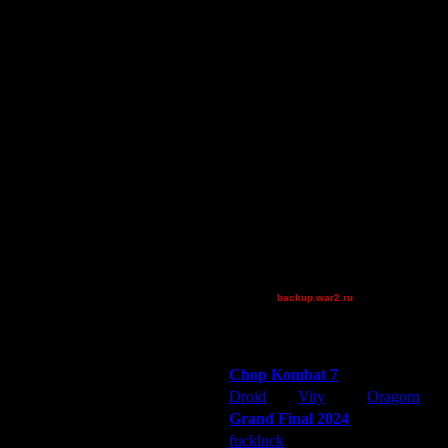
ilyich[as]
CharlieChoplin
ring62[z]
van[z]
GOW 2vs2
ADrapper2
JJ1
Дата
jjohanson
14.12.16 02:42
Pangster2015
14.12.16 02:58
Остальные игроки
14.12.16 09:35
14.12.16 11:35
FaT~PiG
14.12.16 11:35
Jordan4385
14.12.16 12:21
[TD]Wargasm
14.12.16 12:23
backup.war2.ru
Остальные игроки
14.12.16 14:41
14.12.16 22:07
Победители турниров
14.12.16 22:13
Chop Kombat 7
14.12.16 22:17
14.12.16 22:37
Droid
Vity
Oragorn
15.12.16 08:54
Grand Final 2024
15.12.16 11:22
fuckluck
Extasey
ARMilitar