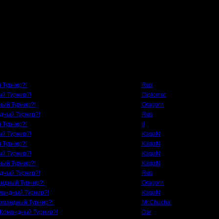
Автор
 Турнир?!
Rus
ый Турнир?!
Diplomat
ный Турнир?!
Oragorn
ндный Турнир?!
Rus
 Турнир?!
il
ый Турнир?!
KagaN
 Турнир?!
KagaN
ый Турнир?!
KagaN
ный Турнир?!
KagaN
ндный Турнир?!
Rus
андный Турнир?!
Oragorn
мандный Турнир?!
KagaN
Командный Турнир?!
Mr.Chucha
 Командный Турнир?!
Dar