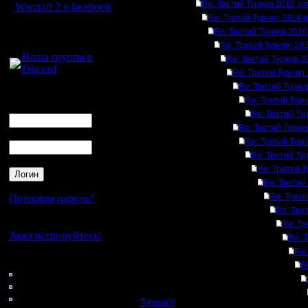
Re: Третий Турнир 2016 и
Warcraft 2 в facebook
Re: Третий Турнир 2016 
Для голосового
Re: Третий Турнир 201
общения:
Re: Третий Турнир 20
Наша группа в
Re: Третий Турнир 
Discord
Re: Третий Турнир
Re: Третий Турни
Логин
Re: Третий Тур
Ник
Re: Третий Ту
Re: Третий Турни
Пароль
Re: Третий Тур
Re: Третий Ту
Re: Третий 
Re: Третий
Re: Трет
Потеряли пароль?
Re: Тре
Нет своего аккаунта?
Re: Тр
Зарегистрируйтесь!
Re: 
Re:
Кто на сайте
R
93: Гости
0: Пользователи
4121: Пользователи с
Турнир?!