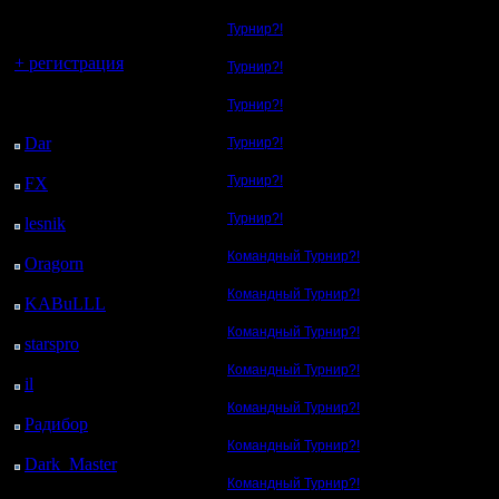
регистрацией
Турнир?!
Вы гость здесь.
+ регистрация
Турнир?!
Последний
Турнир?!
посетитель:
Dar
: 25 Дней 11 ч. 2
Турнир?!
м. назад
Турнир?!
FX
: 97 Дней 18 ч. 34
м. назад
Турнир?!
lesnik
: 130 Дней 20 ч.
52 м. назад
Командный Турнир?!
Oragorn
: 138 Дней 21
ч. 1 м. назад
Командный Турнир?!
KABuLLL
: 166 Дней
20 ч. 10 м. назад
Командный Турнир?!
starspro
: 191 Дней 7 ч.
44 м. назад
Командный Турнир?!
il
: 262 Дней 17 ч. 50
м. назад
Командный Турнир?!
Радибор
: 286 Дней 13
ч. 37 м. назад
Командный Турнир?!
Dark_Master
: 297
Дней 15 ч. 53 м. назад
Командный Турнир?!