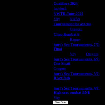
15.12.16 13:07
Qualifiers 2024
15.12.16 14:27
fuckluck
ARMilitar
Extasey
15.12.16 16:10
NWTR-Tour-2025
15.12.16 16:53
Vity
Nik5et
ARMilitar
15.12.16 18:17
Tournament for axecup
15.12.16 18:39
ARMilitar
Oragorn
Extasey
15.12.16 19:14
Chop Kombat 6
15.12.16 19:32
15.12.16 21:12
hurt
Ragner
Extasey
15.12.16 21:59
hurt's Sea Tournaments, 7/7:
15.12.16 22:20
Final
15.12.16 22:40
Extasey
Vity
Oragorn
15.12.16 23:31
hurt's Sea Tournaments, 6/7:
15.12.16 23:34
One Strait
16.12.16 13:26
Oragorn
ARMilitar
Extasey
16.12.16 14:57
hurt's Sea Tournaments, 5/7:
16.12.16 17:37
River fork
16.12.16 17:44
Extasey
ARMilitar
Doooda
16.12.16 19:03
hurt's Sea Tournaments, 4/7:
16.12.16 21:05
High seas combat BNE
16.12.16 21:24
Vity
ARMilitar
None
17.12.16 01:19
Show Older