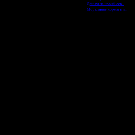
·
Деньги на новый сер..
18.12.16 00:21
·
Моральные нормы в и..
18.12.16 00:47
18.12.16 01:10
18.12.16 01:32
18.12.16 02:08
18.12.16 02:22
18.12.16 02:53
18.12.16 03:08
18.12.16 03:17
18.12.16 03:50
18.12.16 03:59
18.12.16 05:07
18.12.16 05:30