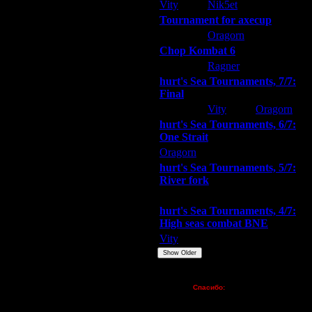
Vity
Nik5et
ARMilitar
17.12.16 20:30
Tournament for axecup
17.12.16 22:06
ARMilitar
Oragorn
Extasey
Chop Kombat 6
17.12.16 23:30
hurt
Ragner
Extasey
17.12.16 22:13
hurt's Sea Tournaments, 7/7:
Final
17.12.16 23:36
Extasey
Vity
Oragorn
hurt's Sea Tournaments, 6/7:
18.12.16 00:21
One Strait
18.12.16 00:47
Oragorn
ARMilitar
Extasey
hurt's Sea Tournaments, 5/7:
18.12.16 01:10
River fork
Extasey
ARMilitar
Doooda
18.12.16 01:32
hurt's Sea Tournaments, 4/7:
18.12.16 02:08
High seas combat BNE
Vity
ARMilitar
None
18.12.16 02:22
Show Older
18.12.16 02:53
Пожертвования
Спасибо:
18.12.16 03:08
FX - $80 (домен)
Zelya - (турниры)