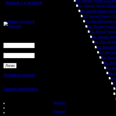
Re: Третий Турнир 2016 и
Warcraft 2 в facebook
Re: Третий Турнир 2016 
Re: Третий Турнир 201
Для голосового
общения:
Re: Третий Турнир 20
Наша группа в
Re: Третий Турнир 
Discord
Re: Третий Турнир
Re: Третий Турни
Логин
Re: Третий Тур
Ник
Re: Третий Ту
Re: Третий 
Пароль
Re: Третий
Re: Трет
Re: Тре
Re: Тр
Re: 
Потеряли пароль?
Re:
Нет своего аккаунта?
R
Зарегистрируйтесь!
Кто на сайте
126: Гости
Турнир?!
0: Пользователи
4121: Пользователи с
Турнир?!