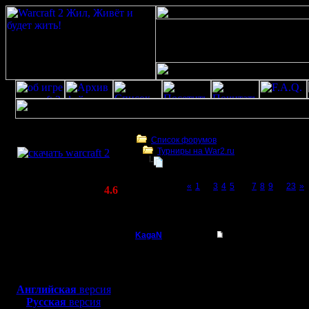
Скачать игру
бесплатно
Список форумов
Турниры на War2.ru
WarCraft 2 COMBAT
Третий Турнир 2016 или Командны
(Warcraft II BNE 2.02+)
Page 6 of 23
«
1
...
3
4
5
[6]
7
8
9
...
23
»
Актуальная версия:
4.6
(февраль 2020)
Третий Турнир 2016 или Командный Турни
Совместимо с
Windows
KagaN
Re: Третий Турнир 
XP/Vista/7/8/10
Полубог
Цитата:
Боевой релиз, ~
40 Мб
Немного не понял, раз
для игры по сети:
Регистрация:
поделаешь?...
Английская
версия
2.11.16
Русская
версия
Сообщений: 564
Все правильно, команд