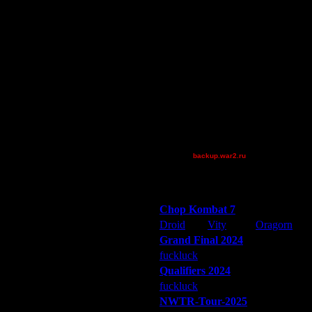
15.12.16 21:59
Pangster2015
15.12.16 22:20
riky
15.12.16 22:40
RushNAttack
15.12.16 23:31
Shotgun
15.12.16 23:34
Superhigh
16.12.16 13:26
Theboy
16.12.16 14:57
tyrus
16.12.16 17:37
van[z]
16.12.16 17:44
XuRnT[z]
16.12.16 19:03
16.12.16 21:05
[TD]LuX
16.12.16 21:24
backup.war2.ru
Остальные игроки
17.12.16 01:19
17.12.16 01:56
Победители турниров
17.12.16 12:47
Chop Kombat 7
17.12.16 12:48
Droid
Vity
Oragorn
17.12.16 12:53
17.12.16 13:33
Grand Final 2024
17.12.16 14:25
fuckluck
Extasey
ARMilitar
Qualifiers 2024
17.12.16 16:11
fuckluck
ARMilitar
Extasey
17.12.16 16:59
NWTR-Tour-2025