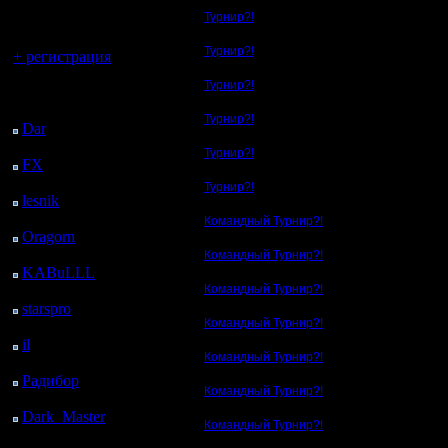
регистрацией
Турнир?!
Вы гость здесь.
Турнир?!
+ регистрация
Турнир?!
Последний
посетитель:
Турнир?!
Dar
: 26 Дней 6 ч. 25
м. назад
Турнир?!
FX
: 98 Дней 13 ч. 57
м. назад
Турнир?!
lesnik
: 131 Дней 16 ч.
15 м. назад
Командный Турнир?!
Oragorn
: 139 Дней 16
ч. 24 м. назад
Командный Турнир?!
KABuLLL
: 167 Дней
15 ч. 33 м. назад
Командный Турнир?!
starspro
: 192 Дней 3 ч.
Командный Турнир?!
7 м. назад
il
: 263 Дней 13 ч. 13
Командный Турнир?!
м. назад
Радибор
: 287 Дней 9
Командный Турнир?!
ч. назад
Dark_Master
: 298
Командный Турнир?!
Дней 11 ч. 16 м. назад