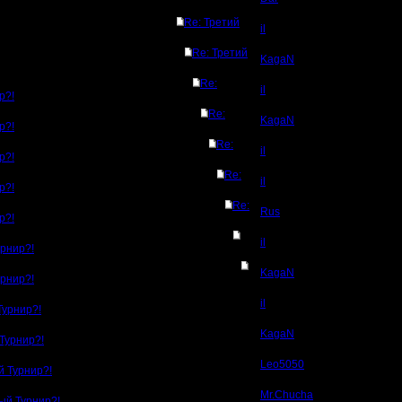
Re: Третий
il
Re: Третий
KagaN
Re:
il
р?!
Re:
KagaN
р?!
Re:
il
р?!
Re:
il
р?!
Re:
Rus
р?!
il
урнир?!
KagaN
урнир?!
il
Турнир?!
KagaN
Турнир?!
Leo5050
й Турнир?!
Mr.Chucha
ый Турнир?!