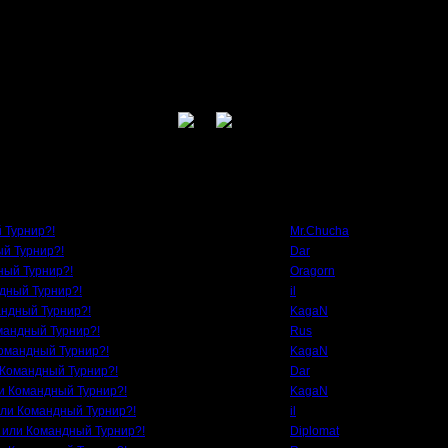
)
 Chucha
аю друг с другом, и они еще и не могут до конца определиться кто с кем в ком
работа на трансферном рынке!
Автор
 Турнир?!
Mr.Chucha
ый Турнир?!
Dar
ный Турнир?!
Oragorn
ндный Турнир?!
il
андный Турнир?!
KagaN
мандный Турнир?!
Rus
Командный Турнир?!
KagaN
 Командный Турнир?!
Dar
ли Командный Турнир?!
KagaN
или Командный Турнир?!
il
6 или Командный Турнир?!
Diplomat