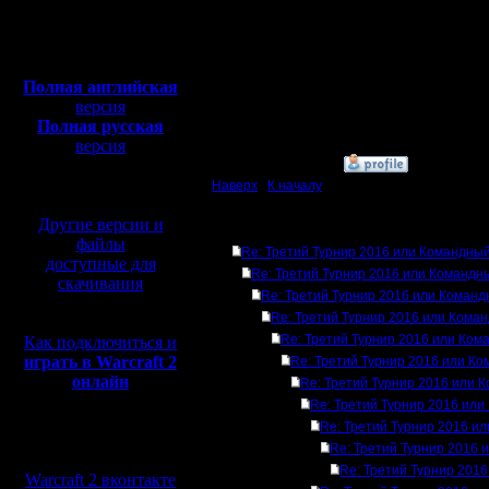
Откуда:
3. RusArmy, Freeplayer
Полная версия, ~
450
4. Camry, Incvizitor83 (?
Мб
с музыкой и видео:
East_Ok, SILA074, Mr.
Полная английская
Просто я их иногда пут
версия
Полная русская
Вовсю идет активная 
версия
»
14.12.16 22:37
перевод от war2.ru на
базе перевода от СПК
Наверх
|
К началу
Другие версии и
Ответов
файлы
Re: Третий Турнир 2016 или Командный
доступные для
Re: Третий Турнир 2016 или Командн
скачивания
Re: Третий Турнир 2016 или Команд
Re: Третий Турнир 2016 или Кома
Re: Третий Турнир 2016 или Ком
Как подключиться и
играть в Warcraft 2
Re: Третий Турнир 2016 или Ко
онлайн
Re: Третий Турнир 2016 или 
Re: Третий Турнир 2016 или
Re: Третий Турнир 2016 и
Мы в социальных
Re: Третий Турнир 2016 
сетях:
Re: Третий Турнир 201
Warcraft 2 вконтакте