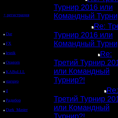
регистрацией
Турнир 2016 или
Вы гость здесь.
Командный Турни
+ регистрация
Re: Тр
Последний
посетитель:
Турнир 2016 или
Dar
: 27 Дней 1 ч. 10
м. назад
Командный Турни
FX
: 99 Дней 8 ч. 42
м. назад
Re:
lesnik
: 132 Дней 11 ч.
назад
Третий Турнир 20
Oragorn
: 140 Дней 11
ч. 9 м. назад
или Командный
KABuLLL
: 168 Дней
10 ч. 18 м. назад
Турнир?!
starspro
: 192 Дней 21
ч. 52 м. назад
Re
il
: 264 Дней 7 ч. 58 м.
назад
Третий Турнир 20
Радибор
: 288 Дней 3
ч. 45 м. назад
или Командный
Dark_Master
: 299
Турнир?!
Дней 6 ч. 1 м. назад