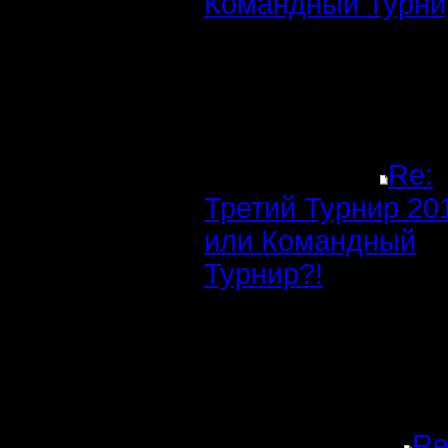
Командный Турни
Re:
Третий Турнир 20
или Командный
Турнир?!
Re