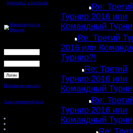
Warcraft 2 в facebook
Re: Трети
Для голосового
Турнир 2016 или
общения:
Командный Турни
Наша группа в
Discord
Re: Третий Т
Логин
2016 или Команд
Ник
Турнир?!
Пароль
Re: Третий
Турнир 2016 или
Потеряли пароль?
Командный Турни
Нет своего аккаунта?
Re: Трети
Зарегистрируйтесь!
Турнир 2016 или
Кто на сайте
Командный Турни
98: Гости
0: Пользователи
4121: Пользователи с
Re: Трет