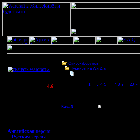
Скачать игру
бесплатно
Список форумов
Турниры на War2.ru
WarCraft 2 COMBAT
Третий Турнир 2016 или Командны
(Warcraft II BNE 2.02+)
Page 6 of 23
«
1
...
3
4
5
[6]
7
8
9
...
23
»
Актуальная версия:
4.6
(февраль 2020)
Третий Турнир 2016 или Командный Турни
Совместимо с
Windows
KagaN
Re: Третий Турнир 
XP/Vista/7/8/10
Полубог
А названия придумали
Боевой релиз, ~
40 Мб
для игры по сети:
Регистрация:
Английская
версия
2.11.16
Русская
версия
Сообщений: 564