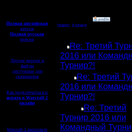
Откуда:
Полная версия, ~
450
Мб
с музыкой и видео:
»
15.12.16 18:17
Полная английская
Наверх
|
К началу
версия
Полная русская
Ответов
версия
Re: Третий Тур
перевод от war2.ru на
базе перевода от СПК
2016 или Команд
Другие версии и
Турнир?!
файлы
доступные для
Re: Третий Т
скачивания
2016 или Команд
Как подключиться и
Турнир?!
играть в Warcraft 2
онлайн
Re: Третий
Турнир 2016 или
Мы в социальных
сетях:
Командный Турни
Warcraft 2 вконтакте