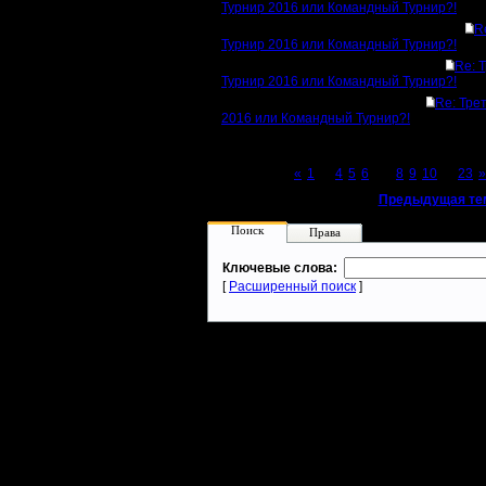
Турнир 2016 или Командный Турнир?!
R
Турнир 2016 или Командный Турнир?!
Re: 
Турнир 2016 или Командный Турнир?!
Re: Тре
2016 или Командный Турнир?!
Page 7 of 23
«
1
...
4
5
6
[7]
8
9
10
...
23
»
«
Предыдущая те
Поиск
Права
Ключевые слова:
[
Расширенный поиск
]
Warcraft 2 - скачать бесплатно русскую версию, warcraft 2 серве
- Генерация