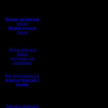
Откуда:
интересн
Полная версия, ~
450
Мб
с музыкой и видео:
Полная английская
... но на
версия
Полная русская
подходит
версия
перевод от war2.ru на
склонност
базе перевода от СПК
слинять б
Другие версии и
середине
файлы
доступные для
скачивания
Цитата:
Как подключиться и
играть в Warcraft 2
онлайн
ФОК это 
Я бы сказ
Мы в социальных
BNE :). И
сетях:
Warcraft 2 вконтакте