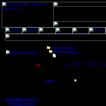
Скачать игру
бесплатно
Список форумов
Турниры на War2.ru
WarCraft 2 COMBAT
Третий Турнир 2016 или Командны
(Warcraft II BNE 2.02+)
Page 7 of 23
«
1
...
4
5
6
[7]
8
9
10
...
23
»
Актуальная версия:
4.6
(февраль 2020)
Третий Турнир 2016 или Командный Турни
Совместимо с
Windows
lesnik
Re: Третий Турнир 
XP/Vista/7/8/10
Полубог
Цитата:
Боевой релиз, ~
40 Мб
для игры по сети:
Регистрация:
Английская
версия
4.12.16
Русская
версия
"швейцарс
Сообщений: 448