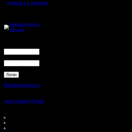
а уж в об
Warcraft 2 в facebook
Для голосового
общения:
И Spiral 
Наша группа в
Discord
вместо о
но в ней 
Логин
Ник
рядом с з
Пароль
бегать, 
игроку)
Потеряли пароль?
Насчёт б
Нет своего аккаунта?
Для средн
Зарегистрируйтесь!
двое дом
Кто на сайте
55: Гости
заканчив
0: Пользователи
4121: Пользователи с
А так - е