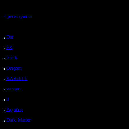
регистрацией
rivers, е
Вы гость здесь.
пока все 
+ регистрация
Так что в
Последний
посетитель:
"2 на 2" 
Dar
: 24 Дней 7 ч. 17
м. назад
процесс.
FX
: 96 Дней 14 ч. 49
м. назад
lesnik
: 129 Дней 17 ч.
Цитата:
7 м. назад
Oragorn
: 137 Дней 17
ч. 16 м. назад
KABuLLL
: 165 Дней
Причем Ф
16 ч. 25 м. назад
starspro
: 190 Дней 3 ч.
high res, 
59 м. назад
il
: 261 Дней 14 ч. 4 м.
Думаю, ч
назад
Радибор
: 285 Дней 9
ещё тяжел
ч. 51 м. назад
ИМХО, не 
Dark_Master
: 296
Дней 12 ч. 7 м. назад