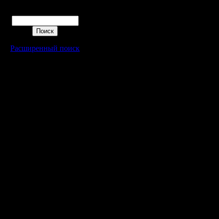
делать, х
Поиск
таких усл
А на буд
Расширенный поиск
просто -
дополнит
шага в в
и medium 
здорово н
Цитата:
Ну и пом
самом де