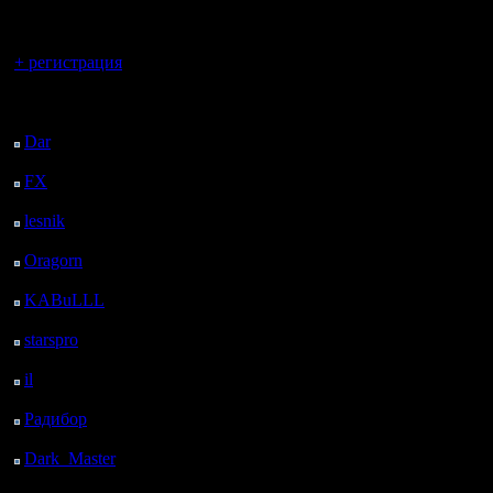
регистрацией
ресурсах
Вы гость здесь.
+ регистрация
Ну, орган
Последний
посетитель:
может в г
Dar
: 26 Дней 2 ч. 21
м. назад
имел в в
FX
: 98 Дней 9 ч. 53
м. назад
последние
lesnik
: 131 Дней 12 ч.
GOW - eve
11 м. назад
Oragorn
: 139 Дней 12
faster, ch
ч. 20 м. назад
KABuLLL
: 167 Дней
у вас оч
11 ч. 29 м. назад
starspro
: 191 Дней 23
понимани
ч. 3 м. назад
il
: 263 Дней 9 ч. 8 м.
назад
Радибор
: 287 Дней 4
На сегод
ч. 55 м. назад
понял сит
Dark_Master
: 298
Дней 7 ч. 12 м. назад