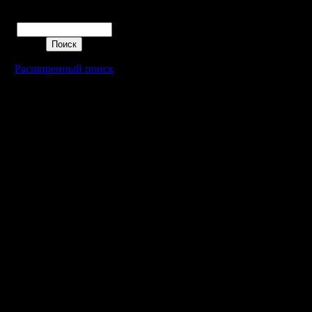
сформиро
Поиск
2 дисцип
Понимаеш
Расширенный поиск
на средне
равно что
смешанны
например
ударника
партере. 
полезно 
уровня ма
равно не
бороться,
показать