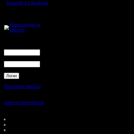
поиграть,
Warcraft 2 в facebook
как мне 
Для голосового
общения:
таких нас
Наша группа в
Discord
на морск
поберечь
Логин
Ник
нервы, и
Пароль
Цитата:
Потеряли пароль?
Только е
Нет своего аккаунта?
турнира э
Зарегистрируйтесь!
В против
Кто на сайте
198: Гости
любую н
0: Пользователи
4121: Пользователи с
карту, м