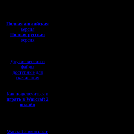
Откуда:
"стандарт
Полная версия, ~
450
Мб
косных ш
с музыкой и видео:
Полная английская
режим Iro
версия
Полная русская
нём, как 
версия
перевод от war2.ru на
стандарт
базе перевода от СПК
из папки 
Другие версии и
Low и ско
файлы
доступные для
путать с F
скачивания
Как подключиться и
Да, кстат
играть в Warcraft 2
онлайн
поиграть 
неприятн
Мы в социальных
увиденны
сетях:
Warcraft 2 вконтакте