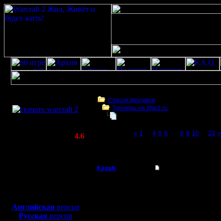
Скачать игру
бесплатно
Список форумов
Турниры на War2.ru
WarCraft 2 COMBAT
Третий Турнир 2016 или Командны
(Warcraft II BNE 2.02+)
Page 7 of 23
«
1
...
4
5
6
[7]
8
9
10
...
23
»
Актуальная версия:
4.6
(февраль 2020)
Третий Турнир 2016 или Командный Турни
Совместимо с
Windows
KagaN
Re: Третий Турнир 
XP/Vista/7/8/10
Полубог
Цитата:
Боевой релиз, ~
40 Мб
для игры по сети:
Регистрация:
Английская
версия
2.11.16
Русская
версия
И ещё, п
Сообщений: 564