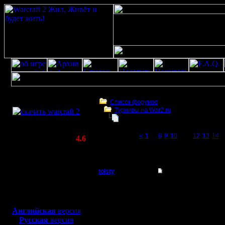
Скачать игру
бесплатно
Список форумов
Турниры на War2.ru
WarCraft 2 COMBAT
Третий Турнир 2016 или Командны
(Warcraft II BNE 2.02+)
Page 11 of 23
«
1
...
8
9
10
[11]
12
13
14
..
Актуальная версия:
4.6
(февраль 2020)
Третий Турнир 2016 или Командный Турни
Совместимо с
Windows
tolsty
Re: Третий Турнир 
XP/Vista/7/8/10
Полубог
[RH]ino -
Боевой релиз, ~
40 Мб
для игры по сети:
субъект. 
Регистрация:
Английская
версия
13.5.14
Русская
версия
но чисто
Сообщений: 855