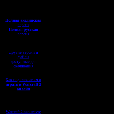
Откуда:
четкие. 
Полная версия, ~
450
Мб
ник созда
с музыкой и видео:
Полная английская
уже сыгра
версия
Полная русская
помню) и
версия
перевод от war2.ru на
писец как
базе перевода от СПК
быстро на
Другие версии и
маловеро
файлы
доступные для
всего бы
скачивания
ника в св
Как подключиться и
клан. Дат
играть в Warcraft 2
онлайн
поменяла
сохранил
Мы в социальных
курсе. Эт
сетях:
Warcraft 2 вконтакте