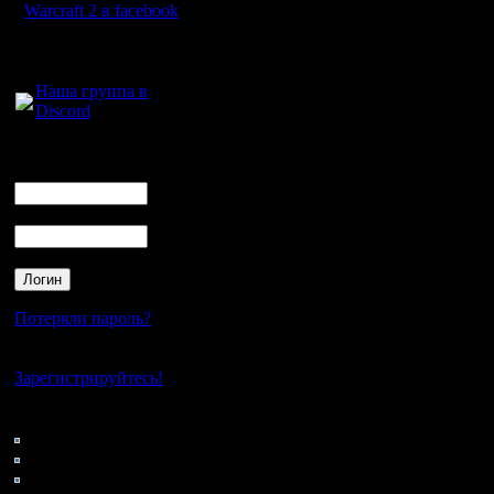
мы давно
Warcraft 2 в facebook
старичков
Для голосового
общения:
который н
Наша группа в
Discord
сейчас. 
"тех" - т
Логин
Ник
под "тем"
Пароль
А по пово
взял, что
понимает
Потеряли пароль?
слова тип
Нет своего аккаунта?
пошел на.
Зарегистрируйтесь!
словарны
Кто на сайте
126: Гости
заканчив
0: Пользователи
4121: Пользователи с