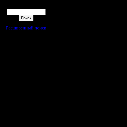
*Можно п
Поиск
(мол пять
остальны
Расширенный поиск
хорошая.
III. ДАТА
Основное
декабря в
успеем, т
декабря в
IV. КАР