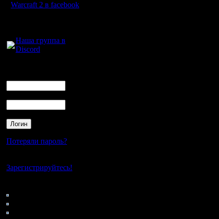
ОСНОВН
Warcraft 2 в facebook
Для голосового
общения:
I. КОМА
Наша группа в
Discord
Впервые з
Логин
Ник
мы устра
Пароль
Всё прост
некий св
турнир п
Потеряли пароль?
команды 
Нет своего аккаунта?
играли др
Зарегистрируйтесь!
играйте с
Кто на сайте
129: Гости
0: Пользователи
4121: Пользователи с
II. СИСТ