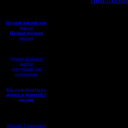
Откуда: Санкт-
Петербург
Полная версия, ~
450
Мб
Здесь мо
с музыкой и видео:
Полная английская
версия
Полная русская
Сам я, не
версия
перевод от war2.ru на
базе перевода от СПК
Пишите с
Другие версии и
________
файлы
доступные для
скачивания
Третий Т
Как подключиться и
года сре
играть в Warcraft 2
онлайн
пятницу 2
(просьба 
Мы в социальных
сетях:
Warcraft 2 вконтакте