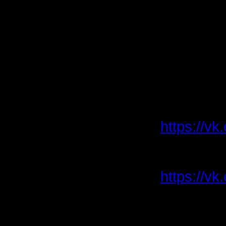
Остаются
Также, к
придумать
нужно для
По всем 
https://v
019-01-51
Или обра
https://v
IX. В сл