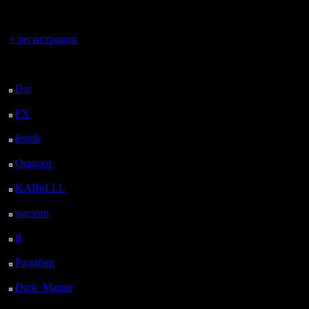
регистрацией
Вы гость здесь.
1) Если 
+ регистрация
Круговой
Последний
посетитель:
что нович
Dar
: 25 Дней 18 ч. 5
м. назад
остальны
FX
: 98 Дней 1 ч. 37
м. назад
lesnik
: 131 Дней 3 ч.
2) Если б
55 м. назад
Oragorn
: 139 Дней 4
вероятно)
ч. 4 м. назад
KABuLLL
: 167 Дней
круговой
3 ч. 13 м. назад
starspro
: 191 Дней 14
давала в
ч. 47 м. назад
il
: 263 Дней 52 м.
больше дв
назад
Радибор
: 286 Дней 20
того, ско
ч. 39 м. назад
Dark_Master
: 297
Дней 22 ч. 56 м. назад