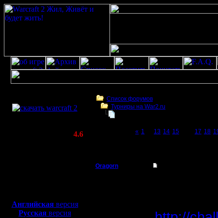
Скачать игру
бесплатно
Список форумов
Турниры на War2.ru
WarCraft 2 COMBAT
Третий Турнир 2016 или Командны
(Warcraft II BNE 2.02+)
Page 16 of 23
«
1
...
13
14
15
[16]
17
18
1
Актуальная версия:
4.6
(февраль 2020)
Третий Турнир 2016 или Командный Турни
Совместимо с
Windows
Oragorn
Третий Турнир 2016
XP/Vista/7/8/10
Полубог
Турнир за
Боевой релиз, ~
40 Мб
для игры по сети:
Итоговая
Регистрация:
Английская
версия
14.10.13
Русская
версия
http://ch
Сообщений: 914