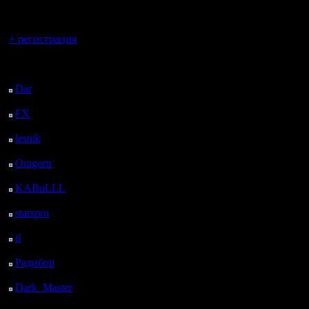
регистрацией
Вы гость здесь.
1) Если 
+ регистрация
Круговой
Последний
посетитель:
что нович
Dar
: 26 Дней 22 ч. 56
м. назад
остальны
FX
: 99 Дней 6 ч. 28
м. назад
lesnik
: 132 Дней 8 ч.
2) Если б
46 м. назад
Oragorn
: 140 Дней 8
вероятно)
ч. 55 м. назад
KABuLLL
: 168 Дней
круговой
8 ч. 4 м. назад
starspro
: 192 Дней 19
давала в
ч. 38 м. назад
il
: 264 Дней 5 ч. 43 м.
больше дв
назад
Радибор
: 288 Дней 1
того, ско
ч. 30 м. назад
Dark_Master
: 299
Дней 3 ч. 46 м. назад