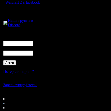
ОСНОВН
Warcraft 2 в facebook
Для голосового
общения:
I. КОМА
Наша группа в
Discord
Впервые з
Логин
Ник
мы устра
Пароль
Всё прост
некий св
турнир п
Потеряли пароль?
команды 
Нет своего аккаунта?
играли др
Зарегистрируйтесь!
играйте с
Кто на сайте
61: Гости
0: Пользователи
4121: Пользователи с
II. СИСТ