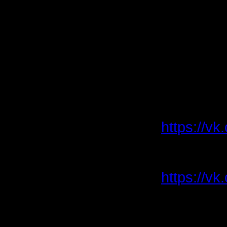
Остаются
Также, к
придумать
нужно для
По всем 
https://v
019-01-51
Или обра
https://v
IX. В сл