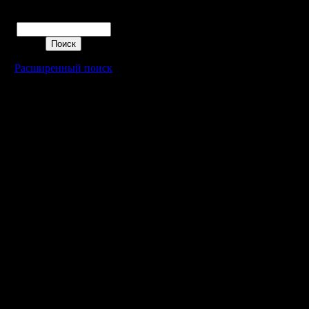
*Можно п
Поиск
(мол пять
остальны
Расширенный поиск
хорошая.
III. ДАТА
Основное
декабря в
успеем, т
декабря в
IV. КАР