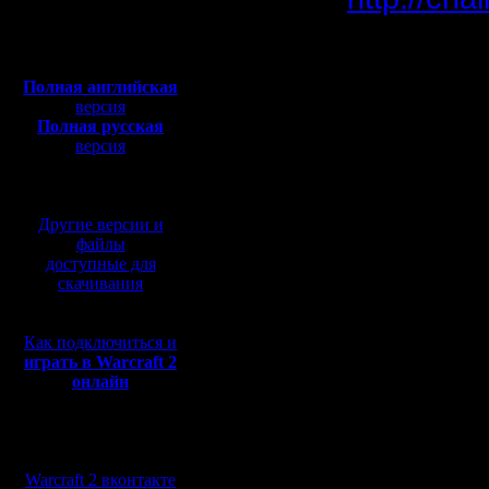
Откуда: Санкт-
Петербург
Полная версия, ~
450
Мб
Здесь мо
с музыкой и видео:
Полная английская
версия
Полная русская
Сам я, не
версия
перевод от war2.ru на
базе перевода от СПК
Пишите с
Другие версии и
________
файлы
доступные для
скачивания
Третий Т
Как подключиться и
года сре
играть в Warcraft 2
онлайн
пятницу 2
(просьба 
Мы в социальных
сетях:
Warcraft 2 вконтакте