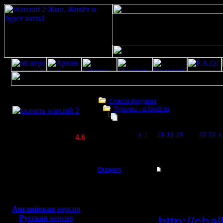
Скачать игру
бесплатно
Список форумов
Турниры на War2.ru
WarCraft 2 COMBAT
Третий Турнир 2016 или Командны
(Warcraft II BNE 2.02+)
Page 21 of 23
«
1
...
18
19
20
[21]
22
23
»
Актуальная версия:
4.6
(февраль 2020)
Третий Турнир 2016 или Командный Турни
Совместимо с
Windows
Oragorn
Третий Турнир 2016
XP/Vista/7/8/10
Полубог
Турнир за
Боевой релиз, ~
40 Мб
для игры по сети:
Итоговая
Регистрация:
Английская
версия
14.10.13
Русская
версия
http://ch
Сообщений: 914