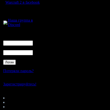
ОСНОВН
Warcraft 2 в facebook
Для голосового
общения:
I. КОМА
Наша группа в
Discord
Впервые з
Логин
Ник
мы устра
Пароль
Всё прост
некий св
турнир п
Потеряли пароль?
команды 
Нет своего аккаунта?
играли др
Зарегистрируйтесь!
играйте с
Кто на сайте
169: Гости
0: Пользователи
4121: Пользователи с
II. СИСТ