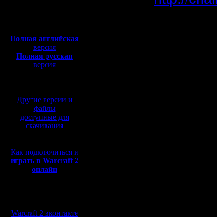
Откуда: Санкт-
Петербург
Полная версия, ~
450
Мб
Здесь мо
с музыкой и видео:
Полная английская
версия
Полная русская
Сам я, не
версия
перевод от war2.ru на
базе перевода от СПК
Пишите с
Другие версии и
________
файлы
доступные для
скачивания
Третий Т
Как подключиться и
года сре
играть в Warcraft 2
онлайн
пятницу 2
(просьба 
Мы в социальных
сетях:
Warcraft 2 вконтакте