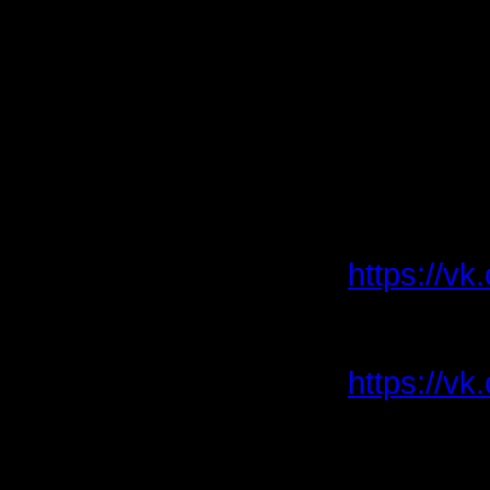
Остаются
Также, к
придумать
нужно для
По всем 
https://v
019-01-51
Или обра
https://v
IX. В сл