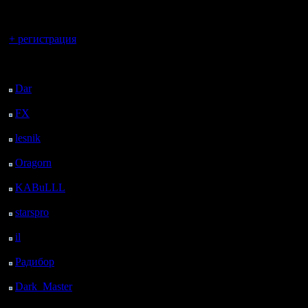
регистрацией
Вы гость здесь.
1) Если 
+ регистрация
Круговой
Последний
посетитель:
что нович
Dar
: 27 Дней 6 ч. 35
м. назад
остальны
FX
: 99 Дней 14 ч. 7
м. назад
lesnik
: 132 Дней 16 ч.
2) Если б
25 м. назад
Oragorn
: 140 Дней 16
вероятно)
ч. 34 м. назад
KABuLLL
: 168 Дней
круговой
15 ч. 43 м. назад
starspro
: 193 Дней 3 ч.
давала в
17 м. назад
il
: 264 Дней 13 ч. 22
больше дв
м. назад
Радибор
: 288 Дней 9
того, ско
ч. 9 м. назад
Dark_Master
: 299
Дней 11 ч. 26 м. назад