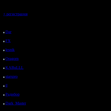
регистрацией
укажите в
Вы гость здесь.
можно зас
+ регистрация
Ваш skyp
Последний
посетитель:
укажите в
Dar
: 25 Дней 22 ч. 53
м. назад
можно зас
FX
: 98 Дней 6 ч. 25
м. назад
Если нет
lesnik
: 131 Дней 8 ч.
способов 
43 м. назад
Oragorn
: 139 Дней 8
хотя бы в
ч. 52 м. назад
KABuLLL
: 167 Дней
8 ч. 1 м. назад
starspro
: 191 Дней 19
Дополнит
ч. 35 м. назад
il
: 263 Дней 5 ч. 40 м.
указывать
назад
Радибор
: 287 Дней 1
Имейте в 
ч. 27 м. назад
умолчани
Dark_Master
: 298
Дней 3 ч. 44 м. назад