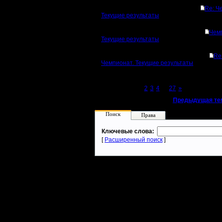
Re: Ч
Текущие результаты
Чем
Текущие результаты
Re
Чемпионат. Текущие результаты
Page 1 of 27
[1]
2
3
4
...
27
»
«
Предыдущая те
Поиск
Права
Ключевые слова:
[
Расширенный поиск
]
Warcraft 2 - скачать бесплатно русскую версию, warcraft 2 серве