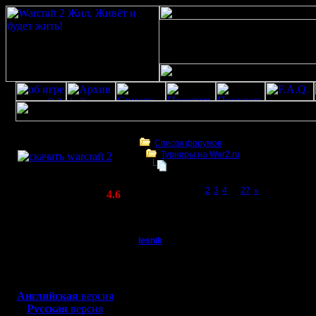
Скачать игру
бесплатно
Список форумов
Турниры на War2.ru
WarCraft 2 COMBAT
Чемпионат. Текущие результаты.
(Warcraft II BNE 2.02+)
Page 1 of 27
[1]
2
3
4
...
27
»
Актуальная версия:
4.6
(февраль 2020)
Чемпионат. Текущие результаты.
Совместимо с
Windows
lesnik
Чемпионат. Анкета у
XP/Vista/7/8/10
Полубог
Анкета уч
Боевой релиз, ~
40 Мб
для игры по сети:
Ваш отве
Регистрация:
Английская
версия
4.12.16
Русская
версия
a) сообщ
Сообщений: 448