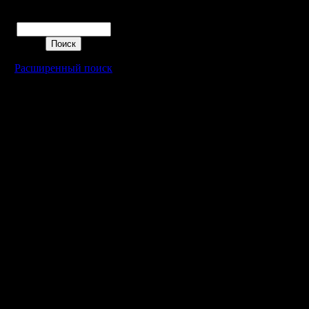
будут до
Поиск
организа
количест
Расширенный поиск
чемпиона
надо буде
Если вы 
какой-то 
доступны
организат
отдельно
В самом 
если вы 
"шифрует