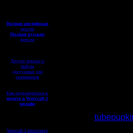
Откуда:
или мне в
Полная версия, ~
450
Мб
форуме, 
с музыкой и видео:
Полная английская
информа
версия
Полная русская
огласке.
версия
перевод от war2.ru на
базе перевода от СПК
b) мне в 
Другие версии и
запросе 
файлы
доступные для
ключевое
скачивания
ник на се
Как подключиться и
играть в Warcraft 2
онлайн
c) мне на
tubepupk
Мы в социальных
сетях:
Warcraft 2 вконтакте