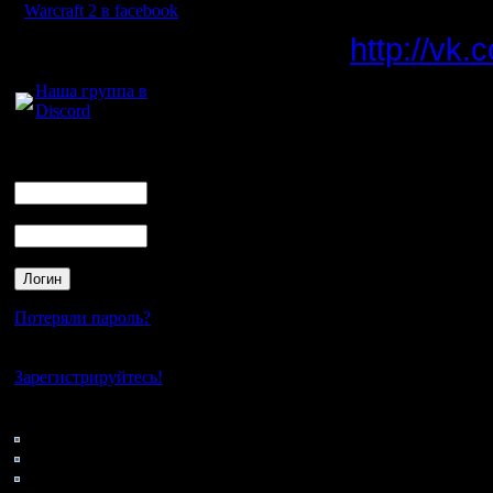
d) "в кон
Warcraft 2 в facebook
http://vk
Для голосового
общения:
Наша группа в
Discord
-------------
1. Псевд
Логин
Ник
(никнейм)
Пароль
2. Способ
данные:
Потеряли пароль?
Нет своего аккаунта?
необходим
Зарегистрируйтесь!
минимум, 
Кто на сайте
89: Гости
этого:
0: Пользователи
4121: Пользователи с
Ваш icq 