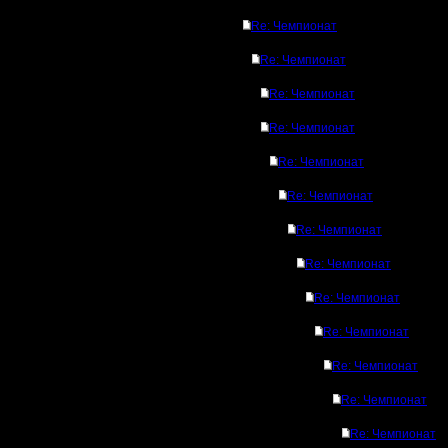
Re: Чемпионат
Re: Чемпионат
Re: Чемпионат
Re: Чемпионат
Re: Чемпионат
Re: Чемпионат
Re: Чемпионат
Re: Чемпионат
Re: Чемпионат
Re: Чемпионат
Re: Чемпионат
Re: Чемпионат
Re: Чемпионат