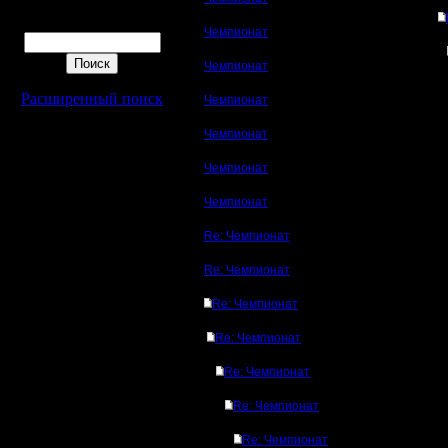
Поиск
Чемпионат
Чемпионат
Расширенный поиск
Чемпионат
Чемпионат
Чемпионат
Чемпионат
Re: Чемпионат
Re: Чемпионат
Re: Чемпионат
Re: Чемпионат
Re: Чемпионат
Re: Чемпионат
Re: Чемпионат