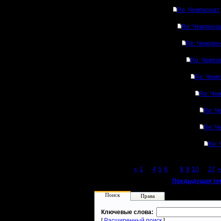
Re: Чемпионат
Re: Чемпиона
Re: Чемпио
Re: Чемпи
Re: Чемп
Re: Че
Re: Ч
Re: Ч
Re:
Page 7 of 27
«
1
...
4
5
6
[7]
8
9
10
...
27
»
«
Предыдущая те
Поиск
Права
Ключевые слова:
[
Расширенный поиск
]