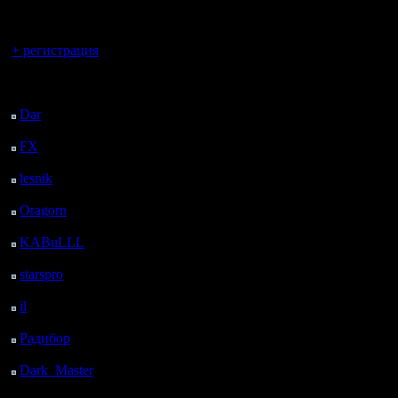
регистрацией
Вы гость здесь.
+ регистрация
Последний
посетитель:
Dar
: 25 Дней 8 ч. 52
м. назад
FX
: 97 Дней 16 ч. 24
м. назад
lesnik
: 130 Дней 18 ч.
42 м. назад
Oragorn
: 138 Дней 18
ч. 51 м. назад
KABuLLL
: 166 Дней
18 ч. назад
starspro
: 191 Дней 5 ч.
34 м. назад
il
: 262 Дней 15 ч. 40
м. назад
Радибор
: 286 Дней 11
ч. 27 м. назад
Dark_Master
: 297
Дней 13 ч. 43 м. назад