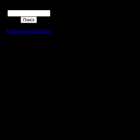
Поиск
Расширенный поиск
Warcraft 2 - скачать бесплатно русскую версию, warcraft 2 серве
- Генерация