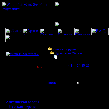
Скачать игру
бесплатно
Список форумов
Турниры на War2.ru
WarCraft 2 COMBAT
Чемпионат. Текущие результаты.
(Warcraft II BNE 2.02+)
Page 27 of 27
«
1
...
24
25
26
[27]
Актуальная версия:
4.6
(февраль 2020)
Чемпионат. Текущие результаты.
Совместимо с
Windows
lesnik
Re: Чемпионат. Тек
XP/Vista/7/8/10
Полубог
Ещё скажи - вар2 почт
Боевой релиз, ~
40 Мб
"не дождётесь!!!" (с)
для игры по сети:
Регистрация:
Английская
версия
4.12.16
Русская
версия
Сообщений: 448