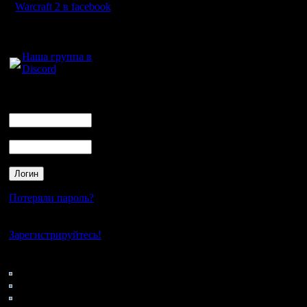
Warcraft 2 в facebook
Для голосового
общения:
Наша группа в
Discord
Логин
Ник
Пароль
Потеряли пароль?
Нет своего аккаунта?
Зарегистрируйтесь!
Кто на сайте
58: Гости
0: Пользователи
4121: Пользователи с