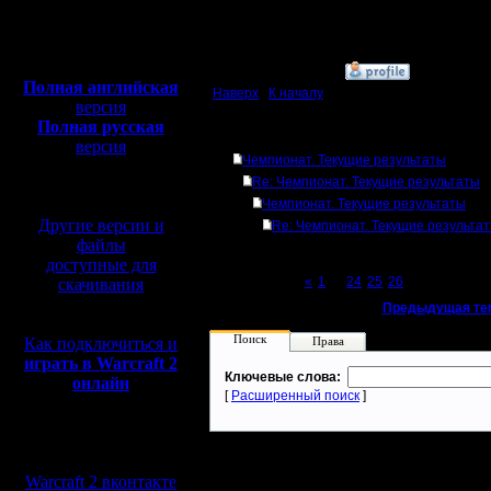
Откуда:
Полная версия, ~
450
Мб
с музыкой и видео:
»
24.10.18 19:03
Полная английская
Наверх
|
К началу
версия
Полная русская
Ответов
версия
Чемпионат. Текущие результаты
перевод от war2.ru на
Re: Чемпионат. Текущие результаты
базе перевода от СПК
Чемпионат. Текущие результаты
Другие версии и
Re: Чемпионат. Текущие результа
файлы
доступные для
Page 27 of 27
«
1
...
24
25
26
[27]
скачивания
«
Предыдущая те
Поиск
Как подключиться и
Права
играть в Warcraft 2
Ключевые слова:
онлайн
[
Расширенный поиск
]
Мы в социальных
сетях:
Warcraft 2 вконтакте