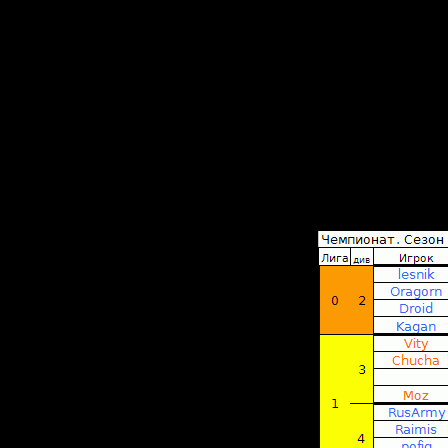
если так
Версии S
стрима(S
Не надо
и
сильной 
2. В стар