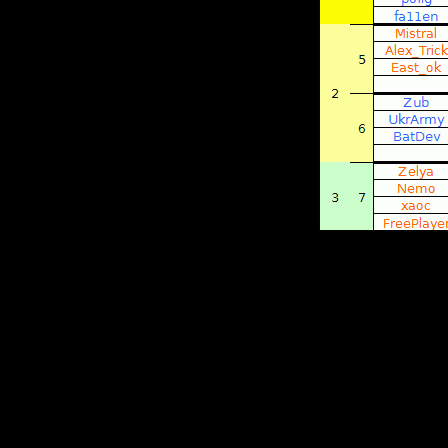
находим 
одинаков
■
Встреча
три игры
один прис
■
Если пр
смотрим 