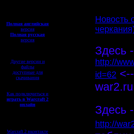
Откуда:
Полная версия, ~
450
Мб
Новость 
с музыкой и видео:
Полная английская
черкания
версия
Полная русская
версия
перевод от war2.ru на
Здесь -
базе перевода от СПК
http://ww
Другие версии и
файлы
<--
доступные для
id=62
скачивания
war2.ru
Как подключиться и
Спасибо, 
играть в Warcraft 2
онлайн
Здесь -
Мы в социальных
http://wa
сетях:
Warcraft 2 вконтакте