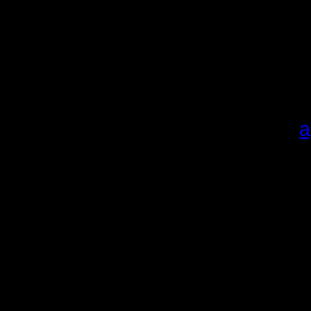
сезона и
очкам.
Карты в 
добавляли
качайте
а
Алгоритм,
1.
Скачи
Распаков
Если у п