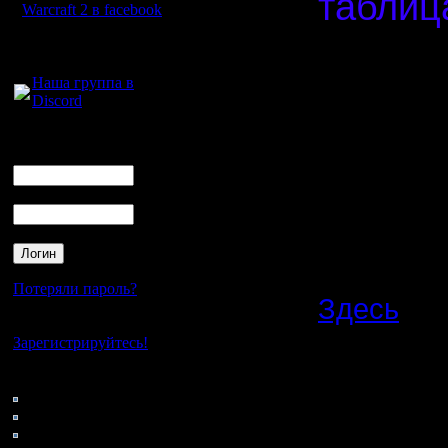
таблица
Warcraft 2 в facebook
Спасибо,
Для голосового
общения:
Наша группа в
Discord
Нажав на 
контакты 
Логин
Ник
предоста
Пароль
Договари
результат
Потеряли пароль?
Здесь
- в
Нет своего аккаунта?
карты, ка
Зарегистрируйтесь!
нужно.
Кто на сайте
175: Гости
0: Пользователи
4121: Пользователи с
Важное
: