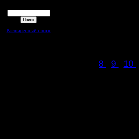
рассмотр
Поиск
принтере,
chopdice_
Расширенный поиск
для дуэл
Итоги пр
8
9
10
Основны
Уточнени
В первой 
игре, есл
предписа
меньше дл