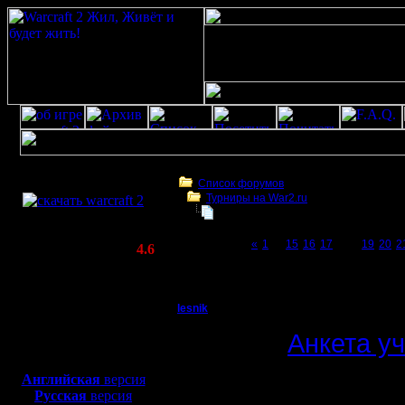
Скачать игру
бесплатно
Список форумов
Турниры на War2.ru
WarCraft 2 COMBAT
Чемпионат. Текущие результаты.
(Warcraft II BNE 2.02+)
Page 18 of 27
«
1
...
15
16
17
[18]
19
20
2
Актуальная версия:
4.6
(февраль 2020)
Чемпионат. Текущие результаты.
Совместимо с
Windows
lesnik
Чемпионат. Текущие 
XP/Vista/7/8/10
Полубог
Анкета у
Боевой релиз, ~
40 Мб
для игры по сети:
Регистрация:
Английская
версия
4.12.16
Русская
версия
12 сезон.
Сообщений: 448