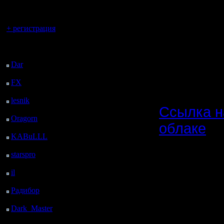
регистрацией
скоррект
Вы гость здесь.
для чер
+ регистрация
(списки с
Последний
посетитель:
либо в но
Dar
: 25 Дней 7 ч. 45
м. назад
FX
: 97 Дней 15 ч. 17
м. назад
lesnik
: 130 Дней 17 ч.
Ссылка н
34 м. назад
Oragorn
: 138 Дней 17
облаке
ч. 44 м. назад
KABuLLL
: 166 Дней
champ_ma
16 ч. 53 м. назад
starspro
: 191 Дней 4 ч.
NN (те же
27 м. назад
il
: 262 Дней 14 ч. 32
этому со
м. назад
Радибор
: 286 Дней 10
champ_ma
ч. 19 м. назад
карт сезо
Dark_Master
: 297
Дней 12 ч. 35 м. назад