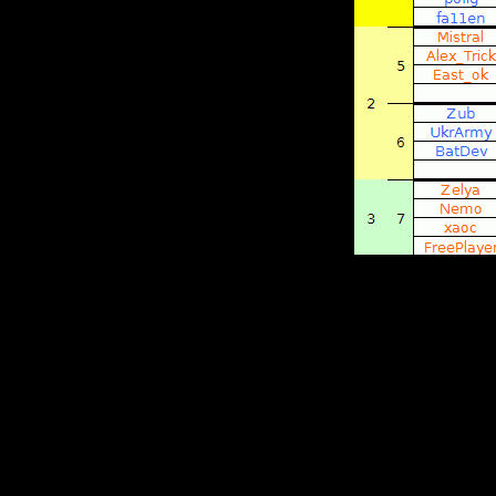
находим 
одинаков
■
Встреча
три игры
один прис
■
Если пр
смотрим 