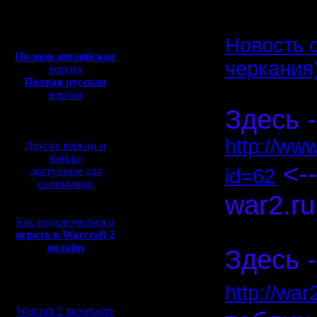
Откуда:
Полная версия, ~
450
Мб
Новость 
с музыкой и видео:
Полная английская
черкания
версия
Полная русская
версия
перевод от war2.ru на
Здесь -
базе перевода от СПК
http://ww
Другие версии и
файлы
<--
доступные для
id=62
скачивания
war2.ru
Как подключиться и
Спасибо, 
играть в Warcraft 2
онлайн
Здесь -
Мы в социальных
http://wa
сетях:
Warcraft 2 вконтакте