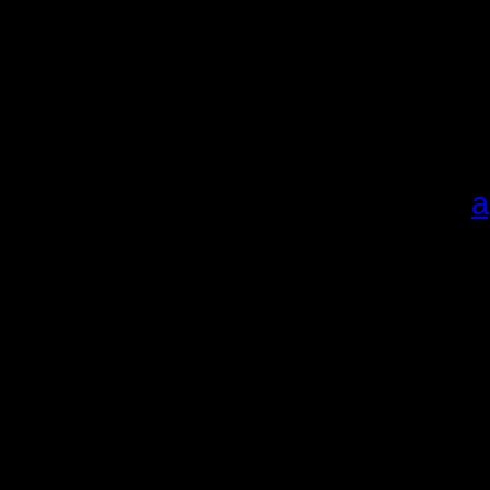
сезона и
очкам.
Карты в 
добавляли
качайте
а
Алгоритм,
1.
Скачи
Распаков
Если у п