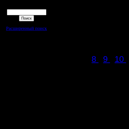
рассмотр
Поиск
принтере,
chopdice_
Расширенный поиск
для дуэл
Итоги пр
8
9
10
Основны
Уточнени
В первой 
игре, есл
предписа
меньше дл