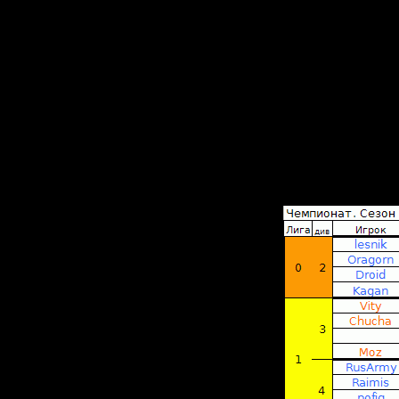
если так
Версии S
стрима(S
Не надо
и
сильной 
2. В стар