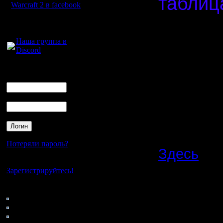
таблица
Warcraft 2 в facebook
Спасибо,
Для голосового
общения:
Наша группа в
Discord
Нажав на 
контакты 
Логин
Ник
предоста
Пароль
Договари
результат
Потеряли пароль?
Здесь
- в
Нет своего аккаунта?
карты, ка
Зарегистрируйтесь!
нужно.
Кто на сайте
35: Гости
0: Пользователи
4121: Пользователи с
Важное
: