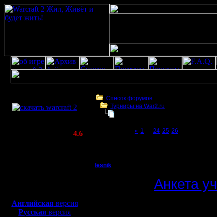
Скачать игру
бесплатно
Список форумов
Турниры на War2.ru
WarCraft 2 COMBAT
Чемпионат. Текущие результаты.
(Warcraft II BNE 2.02+)
Page 27 of 27
«
1
...
24
25
26
[27]
Актуальная версия:
4.6
(февраль 2020)
Чемпионат. Текущие результаты.
Совместимо с
Windows
lesnik
Чемпионат. Текущие 
XP/Vista/7/8/10
Полубог
Анкета у
Боевой релиз, ~
40 Мб
для игры по сети:
Регистрация:
Английская
версия
4.12.16
Русская
версия
12 сезон.
Сообщений: 448