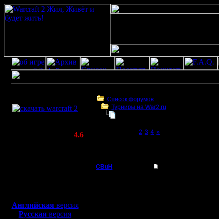
Скачать игру
бесплатно
Список форумов
Турниры на War2.ru
WarCraft 2 COMBAT
Турнир 26.03.11
(Warcraft II BNE 2.02+)
Page 1 of 4
[1]
2
3
4
»
Актуальная версия:
4.6
(февраль 2020)
Турнир 26.03.11
Совместимо с
Windows
CBuH
Турнир 26.03.11
XP/Vista/7/8/10
Админ
Предлага
Боевой релиз, ~
40 Мб
для игры по сети:
провести 
Регистрация:
Английская
версия
9.9.08
Русская
версия
зависимос
Сообщений: 491