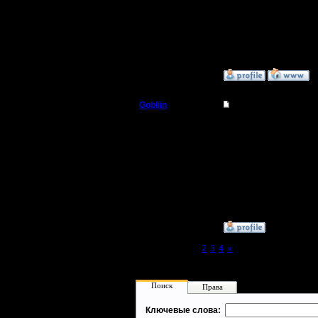
Регистрация:
9.9.08
Сообщений: 491
Откуда:
»
21.3.11 23:08
Gobliin
Re: Турнир 26.03.11
Батрак
Ну что, 
тебе ссы
Регистрация:
28.10.10
Сообщений: 4
Откуда:
»
22.3.11 19:48
Page 1 of 4
[1]
2
3
4
»
Поиск
Права
Ключевые слова: