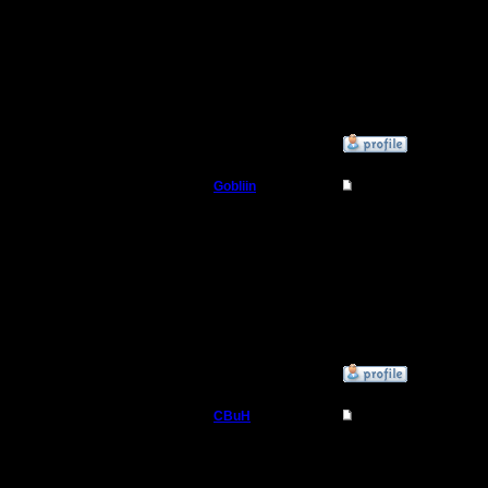
Регистрация:
13.6.08
Сообщений: 15
Откуда: Беларусь
»
16.3.11 22:16
Gobliin
Re: Турнир 26.03.11
Батрак
Паrни ник
Регистрация:
28.10.10
Сообщений: 4
Откуда:
»
21.3.11 23:02
CBuH
Re: Турнир 26.03.11
Админ
Чего чего