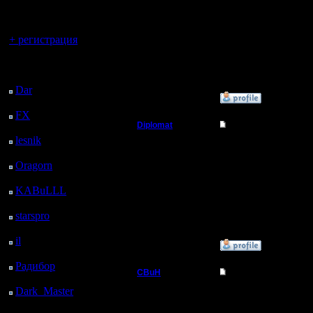
турнир? И
регистрацией
Регистрация:
1.5.07
по повод
Сообщений: 27
Вы гость здесь.
Откуда:
+ регистрация
Chelyabinsk
порталов
Последний
p.s. Если
посетитель:
Dar
: 26 Дней 6 ч. 58
»
16.3.11 00:29
м. назад
FX
: 98 Дней 14 ч. 30
Diplomat
Re: Турнир 26.03.11
м. назад
lesnik
: 131 Дней 16 ч.
Владыка
Запишусь
47 м. назад
Oragorn
: 139 Дней 16
Регистрация:
ч. 57 м. назад
11.12.07
KABuLLL
: 167 Дней
Сообщений: 181
16 ч. 6 м. назад
Откуда: Ukraine
starspro
: 192 Дней 3 ч.
40 м. назад
il
: 263 Дней 13 ч. 45
»
16.3.11 00:38
м. назад
Радибор
: 287 Дней 9
CBuH
Re: Турнир 26.03.11
ч. 32 м. назад
Dark_Master
: 298
Админ
А что за 
Дней 11 ч. 48 м. назад