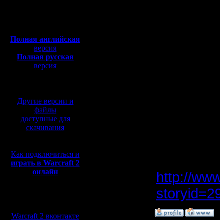
Откуда:
Дата:
Полная версия, ~
450
Мб
26.03.11 
с музыкой и видео:
Полная английская
версия
Полная русская
Из-за бо
версия
перевод от war2.ru на
некоторы
базе перевода от СПК
турнира, 
Другие версии и
в 22 по м
файлы
доступные для
поиграть 
скачивания
Как подключиться и
Как подкл
играть в Warcraft 2
онлайн
http://ww
storyid=2
Мы в социальных
сетях:
»
15.3.11 22:31
Warcraft 2 вконтакте