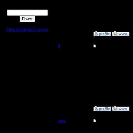
Регистрация:
Поиск
9.9.08
Сообщений: 491
Откуда:
Расширенный поиск
»
16.3.11 00:54
il
Re: Турнир 26.03.11
Добрый Админ
... ну и 
поиграть"
Регистрация:
10.5.06
вдруг по
Сообщений: 2471
Откуда:
Reaktor, 
зависит о
»
16.3.11 01:07
sata
Re: Турнир 26.03.11
Пехотинец
постараюс