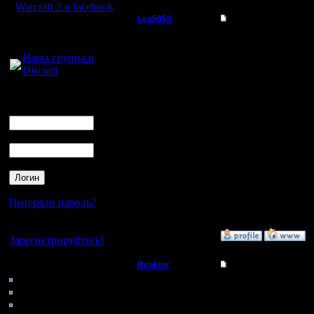
Warcraft 2 в facebook
Leo5050
Re: Турнир 26.03.11
Для голосового
Захватчик
думаю смо
общения:
Наша группа в
часов в 2
Discord
Регистрация:
19.12.10
в целом 
Сообщений: 80
Логин
Откуда:
Ник
ICQ - мо
коопериро
Пароль
39932168
пометку в
Потеряли пароль?
ждём турн
Нет своего аккаунта?
»
15.3.11 23:17
Зарегистрируйтесь!
Кто на сайте
Reaktor
Re: Турнир 26.03.11
168: Гости
Пехотинец
Привет вс
0: Пользователи
4121: Пользователи с