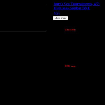
hurt's Sea Tournaments, 4/7:
High seas combat BNE
Vity
ARMilitar
None
 если официально не
Show Older
, как видимо и Лесник и многие
Пожертвования
Спасибо:
FX - $80 (домен)
Zelya - (турниры)
lesnik
Dar - (турниры)
а на следующий турнир.
Kagan - (турниры)
vova1 - (хостинг)
ответственно.
tolsty - (хостинг)
Oragorn - (хостинг)
2007 год:
Spbwar - $400
Jade -$100
MasterKsa - $60
Lisak -$52
Cocka - $50
Konstkl - $50
Ldir - $50
Gadzila - $20
Feature -$10