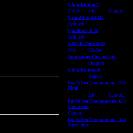
е будет назначаться результат
Chop Kombat 7
Droid
Vity
Oragorn
 10% соответственно).
Grand Final 2024
на следующий турнир (карта
fuckluck
Extasey
ARMilitar
асполагать к игре более 40 минут
Qualifiers 2024
fuckluck
ARMilitar
Extasey
распределяться так, чтобы
NWTR-Tour-2025
Vity
Nik5et
ARMilitar
Tournament for axecup
ARMilitar
Oragorn
Extasey
Chop Kombat 6
hurt
Ragner
Extasey
hurt's Sea Tournaments, 7/7:
Final
таться комментировать вдвоём,
Extasey
Vity
Oragorn
hurt's Sea Tournaments, 6/7:
 FNW существовал параллельно с
One Strait
Oragorn
ARMilitar
Extasey
hurt's Sea Tournaments, 5/7:
River fork
Extasey
ARMilitar
Doooda