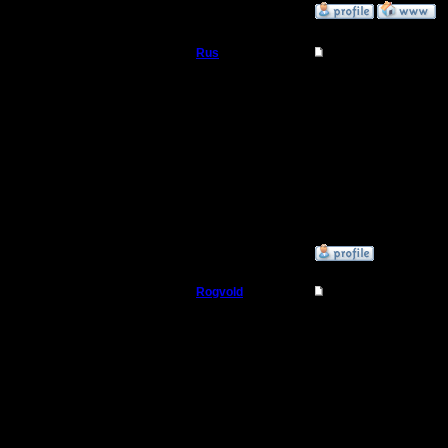
»
12.1.17 15:41
Rus
Re: Friday Night War
Полубог
Меня запишите )) Пред
ЧОП пусть будет, как р
Регистрация:
3.12.16
Сообщений: 314
Откуда:
Московская
область
»
12.1.17 15:57
Rogvold
Re: Friday Night War
Военный Вождь
Цитата:
В целом, вопросов бол
Регистрация:
15.1.06
А какие были? =)
Сообщений: 238
Цитата:
Откуда: rus, msk
Меня запишите )) Пред