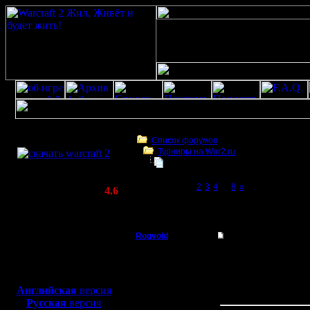
Скачать игру
бесплатно
Список форумов
Турниры на War2.ru
WarCraft 2 COMBAT
Friday Night Warcraft - Пятничный
(Warcraft II BNE 2.02+)
Page 1 of 8
[1]
2
3
4
...
8
»
Актуальная версия:
4.6
(февраль 2020)
Friday Night Warcraft - Пятничный вечер с
Совместимо с
Windows
Rogvold
Friday Night Warcra
XP/Vista/7/8/10
Военный Вождь
Дорогие друзья!
Боевой релиз, ~
40 Мб
В свете успехов после
для игры по сети:
Регистрация:
спасибо Илу за помощь
Английская
версия
15.1.06
пожертвования RusArm
Русская
версия
Сообщений: 238