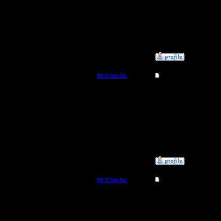
Регистрация:
2.11.16
Сообщений: 564
Откуда:
»
12.1.17 20:05
Mr.Chucha
Re: Friday Night War
Командир
Я буду участвовать с ва
Регистрация:
3.12.16
Сообщений: 32
Откуда:
»
12.1.17 21:54
Mr.Chucha
Re: Friday Night War
Командир
А ты сам рогволод буд
Регистрация: