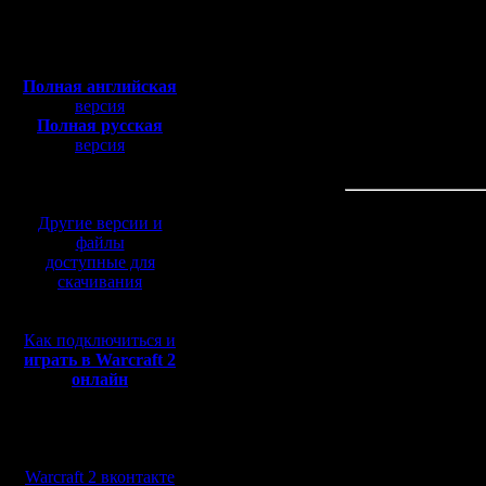
Откуда: rus, msk
Я со своей стороны об
Полная версия, ~
450
Мб
В своё время я провод
с музыкой и видео:
отличались помпезнос
Мне очень нравится эт
Полная английская
версия
В основе идеологии ту
Полная русская
Хочется, чтобы интриг
версия
полночь не слишком х
перевод от war2.ru на
Посмотрим, что из это
базе перевода от СПК
Я представляю вам т
Другие версии и
файлы
Дата проведения
- 27
доступные для
скачивания
Check-in, запись на т
вывешивается турнирн
Внимание! Предварител
время, само собой, об
Как подключиться и
Система проведения
играть в Warcraft 2
онлайн
Схема игр
- выбор кар
Маппул
- GoW TE, NWTR
Мы в социальных
Репорты и судейство
сетях:
Rogvold я выиграл у %
Warcraft 2 вконтакте
чате - выбирайте, что