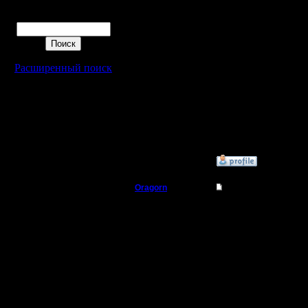
Регистрация:
Хе-хе. Хороший ход.
Поиск
4.12.16
Это следует понимать 
Сообщений: 448
Откуда:
Цитата:
1. Стоит ли включать 
Стоит.
Расширенный поиск
Кому надо - сыграют на
Цитата:
2. Есть идея, чтобы п
разумных пределах). Н
Хорошая идея. Но толь
Общая ротация карт н
»
12.1.17 14:04
Oragorn
Re: Friday Night War
Полубог
В целом, вопросов боль
По опросам:
Регистрация:
14.10.13
1) Стоит.
Сообщений: 914
Откуда: Санкт-
2) Нравится идея.
Петербург
[ Редактировано Oragor