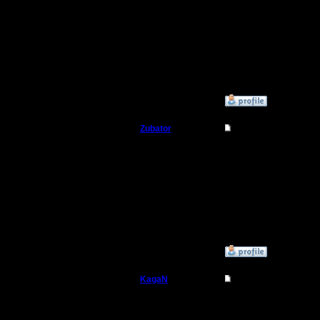
Окей =)
Цитата:
Это следует понимать 
Наверное, так =)
[ Редактировано Rogvol
»
12.1.17 16:29
Zubator
Re: Friday Night War
Захватчик
Я буду учавстовать в 
Свина не будет! у него
Регистрация:
28.8.12
Сообщений: 79
Откуда:
»
12.1.17 16:30
KagaN
Re: Friday Night War
Полубог
Я буду участвовать)