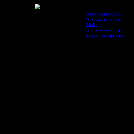
е убить претендента?
Последние статьи
·
Почему я проиграл? ..
·
О версиях игры и се..
·
2 halling
·
Деньги на новый сер..
·
Моральные нормы в и..
 карту в маппуле (конечно, в