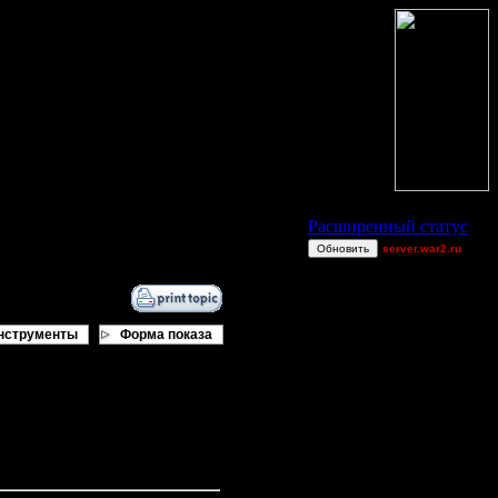
Статус Battle.Net
Расширенный статус
Обновить
server.war2.ru
2v2 GoW@Go0dzs~
Jordan4385
Blandest
нструменты
Форма показа
dragonball[z]
Equinox
[TD]Wargasm
a
allanlai
л коммьюнити с мёртвой точки, и
00 рублей, да плюс ещё
TWN-cancel
Dj~ Random house ef