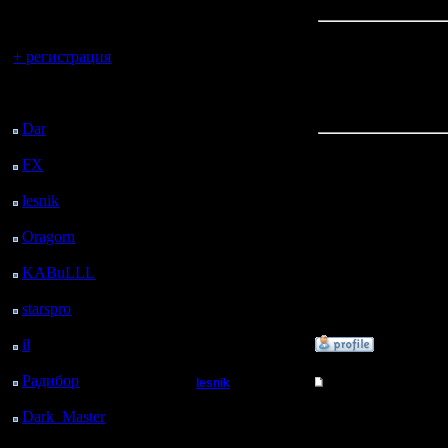
регистрацией
Вы гость здесь.
+ регистрация
Предварительная зап
Примечание от il: Бо
Последний
записывались. Наприме
другие. Так что участн
посетитель:
Dar
: 25 Дней 8 ч. 7 м.
назад
FX
: 97 Дней 15 ч. 39
UPDATE!
м. назад
1. Chop включён в мап
lesnik
: 130 Дней 17 ч.
2. Добавлено правило
57 м. назад
3. Базовый маппул под
4. Призовой фонд пов
Oragorn
: 138 Дней 18
5. Распределение приз
ч. 6 м. назад
KABuLLL
: 166 Дней
UPDATE!
Фонд турнира повышен
17 ч. 15 м. назад
starspro
: 191 Дней 4 ч.
[ Редактировано Rogvol
49 м. назад
il
: 262 Дней 14 ч. 55
»
12.1.17 13:04
м. назад
Радибор
: 286 Дней 10
lesnik
Re: Friday Night War
ч. 42 м. назад
Полубог
Цитата:
Dark_Master
: 297
Дней 12 ч. 58 м. назад
Кса будет рассказыват