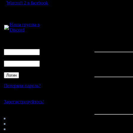
Спорные ситуации буду
Warcraft 2 в facebook
исходя из результата 
Для голосового
Призовой фонд
- 1600
общения:
Награда победителя
Наша группа в
должна быть играбель
Discord
в среднем - иных треб
Следующий турнир 
Логин
хватило на следующий 
Ник
Пароль
Естественно, момент
Все изменения правил
Потеряли пароль?
P. S. Само собой, буд
Кса будет рассказыват
Нет своего аккаунта?
Зарегистрируйтесь!
P. P. S. Да, и вот ещ
другими турнирами (т.
Кто на сайте
187: Гости
0: Пользователи
Опросы
4121: Пользователи с
--