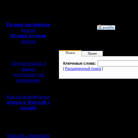
Сообщений:
65535
Полная версия, ~
450
Откуда:
Мб
с музыкой и видео:
Полная английская
»
18.6.21 18:25
версия
Полная русская
версия
перевод от war2.ru на
базе перевода от СПК
Поиск
Права
Другие версии и
Ключевые слова:
файлы
[
Расширенный поиск
]
доступные для
скачивания
Как подключиться и
играть в Warcraft 2
онлайн
Мы в социальных
сетях:
Warcraft 2 вконтакте