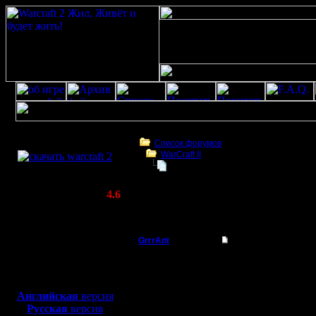
Скачать игру
бесплатно
Список форумов
WarCraft II
WarCraft 2 COMBAT
Баг с ИИ?
(Warcraft II BNE 2.02+)
Актуальная версия:
4.6
(февраль 2020)
Баг с ИИ?
Совместимо с
Windows
GrrrAnt
Баг с ИИ?
XP/Vista/7/8/10
На карте сделал 2 вра
Боевой релиз, ~
40 Мб
Когда тестировал, оди
обучили 3 пехотинцев.
для игры по сети:
Вопрос, это тупит ии?
Английская
версия
Регистрация:
корабли - линкоры - де
Русская
версия
30.11.17