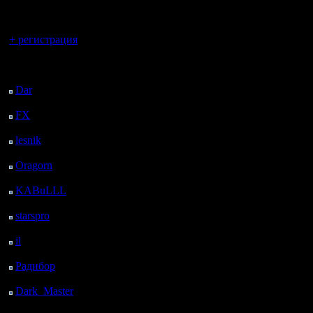
регистрацией
Вы гость здесь.
+ регистрация
Последний
посетитель:
Dar
: 26 Дней 6 ч. 38
м. назад
FX
: 98 Дней 14 ч. 10
м. назад
lesnik
: 131 Дней 16 ч.
28 м. назад
Oragorn
: 139 Дней 16
ч. 37 м. назад
KABuLLL
: 167 Дней
15 ч. 46 м. назад
starspro
: 192 Дней 3 ч.
20 м. назад
il
: 263 Дней 13 ч. 26
м. назад
Радибор
: 287 Дней 9
ч. 13 м. назад
Dark_Master
: 298
Дней 11 ч. 29 м. назад