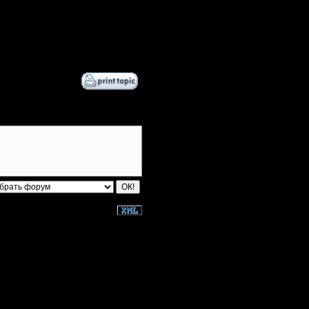
Angel~firE
derber
tyrus
[TD]Wargasm
Jordan4385
booger
boogervonostril
RadioFreeZerg
GOW EF
boogiemaster
~Tora~
QuilKs
Остальные игроки
AA.GreenGoblin
Alligator
Dj~
FaT~PiG
JayHawkerz
miguelperu
Pangster2015