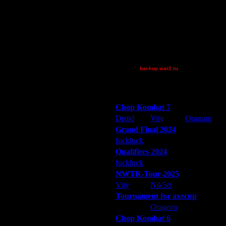
riky
RushNAttack
Shotgun
Superhigh
Theboy
XuRnT[z]
backup.war2.ru
Остальные игроки
Победители турниров
Chop Kombat 7
Droid
Vity
Oragorn
Grand Final 2024
fuckluck
Extasey
ARMilitar
Qualifiers 2024
fuckluck
ARMilitar
Extasey
NWTR-Tour-2025
Vity
Nik5et
ARMilitar
Tournament for axecup
ARMilitar
Oragorn
Extasey
Chop Kombat 6