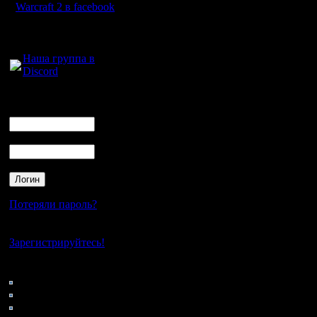
Warcraft 2 в facebook
Для голосового
общения:
Наша группа в
Discord
Логин
Ник
Пароль
Потеряли пароль?
Нет своего аккаунта?
Зарегистрируйтесь!
Кто на сайте
116: Гости
0: Пользователи
4121: Пользователи с