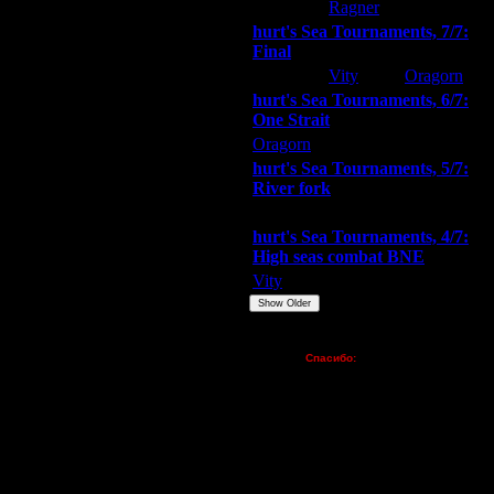
hurt
Ragner
Extasey
hurt's Sea Tournaments, 7/7:
Final
Extasey
Vity
Oragorn
hurt's Sea Tournaments, 6/7:
One Strait
Oragorn
ARMilitar
Extasey
hurt's Sea Tournaments, 5/7:
River fork
Extasey
ARMilitar
Doooda
hurt's Sea Tournaments, 4/7:
High seas combat BNE
Vity
ARMilitar
None
Show Older
Пожертвования
Спасибо:
FX - $80 (домен)
Zelya - (турниры)
lesnik
Dar - (турниры)
Kagan - (турниры)
vova1 - (хостинг)
tolsty - (хостинг)