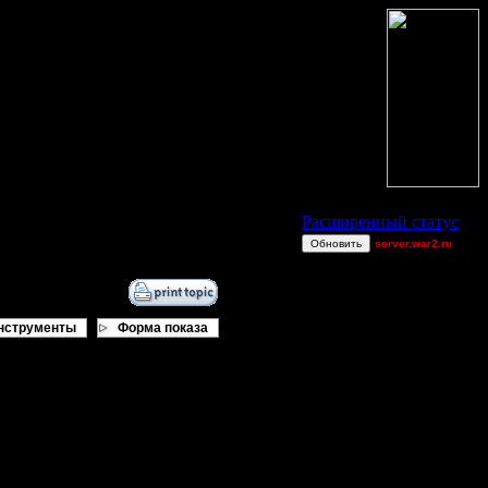
Статус Battle.Net
Расширенный статус
Обновить
server.war2.ru
EDO River Def
[TD]LuX
P!NK
нструменты
Форма показа
TrustedTokens
mntbiker56
moregravy
го перехода в морскую атаку.
van[z]
, но оба развились до цитадели и
1
атакует, то есть черепахи -
Equinox
Blandest