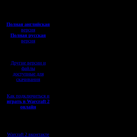
Полная версия, ~
450
Мб
с музыкой и видео:
Полная английская
версия
Полная русская
версия
перевод от war2.ru на
базе перевода от СПК
Другие версии и
файлы
доступные для
скачивания
Как подключиться и
играть в Warcraft 2
онлайн
Мы в социальных
сетях:
Warcraft 2 вконтакте