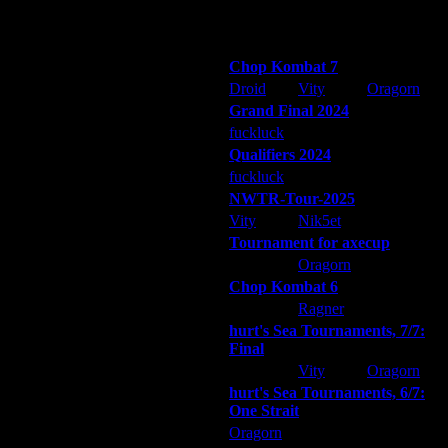
Остальные игроки
Победители турниров
Chop Kombat 7
Droid
Vity
Oragorn
Grand Final 2024
fuckluck
Extasey
ARMilitar
Qualifiers 2024
fuckluck
ARMilitar
Extasey
NWTR-Tour-2025
Vity
Nik5et
ARMilitar
Tournament for axecup
ARMilitar
Oragorn
Extasey
Chop Kombat 6
hurt
Ragner
Extasey
hurt's Sea Tournaments, 7/7:
Final
Extasey
Vity
Oragorn
hurt's Sea Tournaments, 6/7:
One Strait
Oragorn
ARMilitar
Extasey