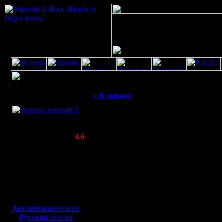
Скачать игру
« К началу
бесплатно
WarCraft 2 COMBAT
(Warcraft II BNE 2.02+)
Актуальная версия:
4.6
(февраль 2020)
Совместимо с
Windows
XP/Vista/7/8/10
Боевой релиз, ~
40 Мб
для игры по сети:
Английская
версия
Русская
версия