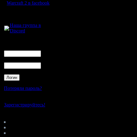
Warcraft 2 в facebook
Для голосового
общения:
Наша группа в
Discord
Логин
Ник
Пароль
Потеряли пароль?
Нет своего аккаунта?
Зарегистрируйтесь!
Кто на сайте
47: Гости
0: Пользователи
4121: Пользователи с