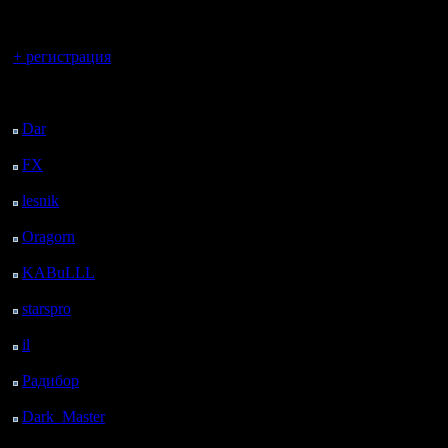
регистрацией
Вы гость здесь.
+ регистрация
Последний
посетитель:
Dar
: 24 Дней 15 ч. 20
м. назад
FX
: 96 Дней 22 ч. 52
м. назад
lesnik
: 130 Дней 1 ч.
10 м. назад
Oragorn
: 138 Дней 1
ч. 19 м. назад
KABuLLL
: 166 Дней
28 м. назад
starspro
: 190 Дней 12
ч. 2 м. назад
il
: 261 Дней 22 ч. 8 м.
назад
Радибор
: 285 Дней 17
ч. 55 м. назад
Dark_Master
: 296
Дней 20 ч. 11 м. назад