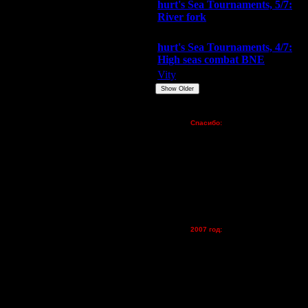
hurt's Sea Tournaments, 5/7:
River fork
Extasey
ARMilitar
Doooda
hurt's Sea Tournaments, 4/7:
High seas combat BNE
Vity
ARMilitar
None
Show Older
Пожертвования
Спасибо:
FX - $80 (домен)
Zelya - (турниры)
lesnik
Dar - (турниры)
Kagan - (турниры)
vova1 - (хостинг)
tolsty - (хостинг)
Oragorn - (хостинг)
2007 год:
Spbwar - $400
Jade -$100
MasterKsa - $60
Lisak -$52
Cocka - $50
Konstkl - $50