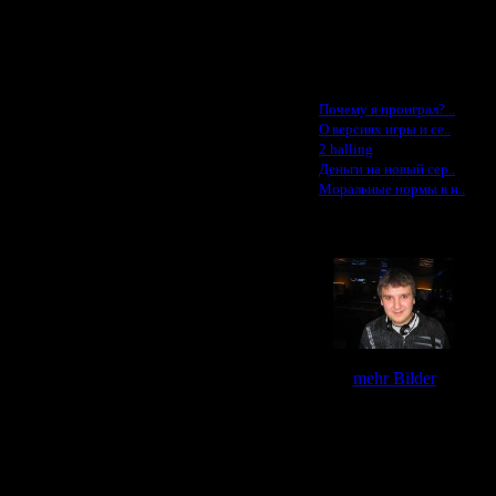
Ldir - $50
Gadzila - $20
Feature -$10
Последние статьи
·
Почему я проиграл? ..
·
О версиях игры и се..
·
2 halling
·
Деньги на новый сер..
·
Моральные нормы в и..
Галерея
mehr Bilder