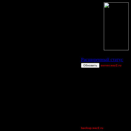
Статус Battle.Net
Далее
»
Расширенный статус
Обновить
server.war2.ru
GOW Versus Bots
XDaVsterX
Остальные игроки
AA.GreenGoblin
Jordan4385
QuilKs
riky
Theboy
XuRnT[z]
backup.war2.ru