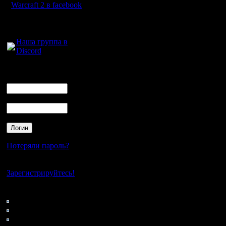
Warcraft 2 в facebook
Для голосового
общения:
Наша группа в
Discord
Логин
Ник
Пароль
Потеряли пароль?
Нет своего аккаунта?
Зарегистрируйтесь!
Кто на сайте
65: Гости
0: Пользователи
4121: Пользователи с