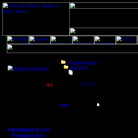
Скачать игру
бесплатно
Список форумов
WarCraft II
WarCraft 2 COMBAT
Игровая скорость в Warcraft II
(Warcraft II BNE 2.02+)
Page 4 of 4
«
1
2
3
[4]
Актуальная версия:
4.6
(февраль 2020)
Игровая скорость в Warcraft II
Совместимо с
Windows
GoG
Re: Игровая скорость
XP/Vista/7/8/10
Командир
Мне очень интересен в
Боевой релиз, ~
40 Мб
для игры по сети:
Регистрация:
Английская
версия
4.10.07
Русская
версия
Сообщений: 32