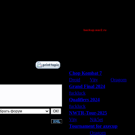
Shotgun
XDaVsterX
XuRnT[z]
[TD]Wargasm
backup.war2.ru
prince
Дата
mavric
16.7.14 01:21
ironman1927
17.7.14 01:46
Остальные игроки
Победители турниров
Chop Kombat 7
Droid
Vity
Oragorn
Grand Final 2024
fuckluck
Extasey
ARMilitar
Qualifiers 2024
fuckluck
ARMilitar
Extasey
NWTR-Tour-2025
Vity
Nik5et
ARMilitar
Tournament for axecup
ARMilitar
Oragorn
Extasey