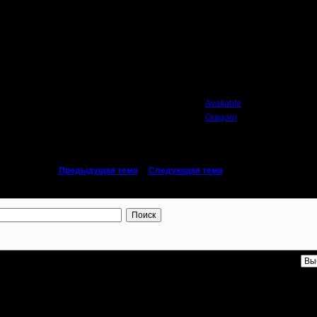
Автор
Available
Oragorn
«
Предыдущая тема
|
Следующая тема
»