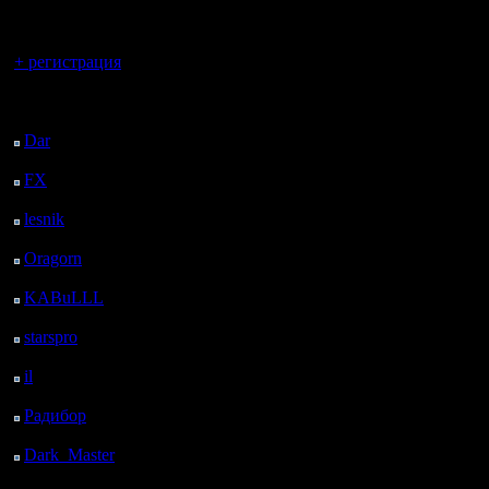
регистрацией
Вы гость здесь.
+ регистрация
Последний
посетитель:
Dar
: 25 Дней 15 ч. 3
м. назад
FX
: 97 Дней 22 ч. 35
м. назад
lesnik
: 131 Дней 53 м.
назад
Oragorn
: 139 Дней 1
ч. 2 м. назад
KABuLLL
: 167 Дней
11 м. назад
starspro
: 191 Дней 11
ч. 45 м. назад
il
: 262 Дней 21 ч. 51
м. назад
Радибор
: 286 Дней 17
ч. 38 м. назад
Dark_Master
: 297
Дней 19 ч. 54 м. назад