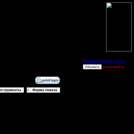
Статус Battle.Net
Расширенный статус
Обновить
server.war2.ru
asd
Teal`c
Milozu
нструменты
Форма показа
Остальные игроки
AA.GreenGoblin
CantSpeak
FaT~PiG
Jordan4385
Pangster2015
riky