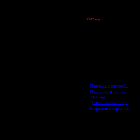
vova1 - (хостинг)
tolsty - (хостинг)
Oragorn - (хостинг)
2007 год:
Spbwar - $400
Jade -$100
MasterKsa - $60
Lisak -$52
Cocka - $50
Konstkl - $50
Ldir - $50
Gadzila - $20
Feature -$10
Последние статьи
·
Почему я проиграл? ..
·
О версиях игры и се..
·
2 halling
·
Деньги на новый сер..
·
Моральные нормы в и..