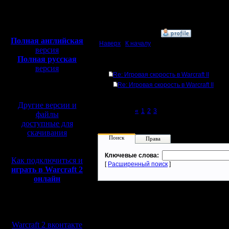
Откуда:
Полная версия, ~
450
Мб
с музыкой и видео:
»
11.11.08 20:55
Полная английская
Наверх
|
К началу
версия
Полная русская
Ответов
версия
Re: Игровая скорость в Warcraft II
перевод от war2.ru на
Re: Игровая скорость в Warcraft II
базе перевода от СПК
Другие версии и
Page 4 of 4
«
1
2
3
[4]
файлы
доступные для
скачивания
Поиск
Права
Ключевые слова:
Как подключиться и
[
Расширенный поиск
]
играть в Warcraft 2
онлайн
Мы в социальных
сетях:
Warcraft 2 вконтакте