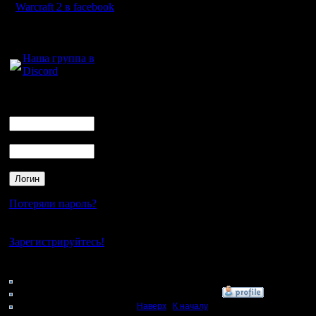
такой-то 
Warcraft 2 в facebook
большинс
Для голосового
общения:
непосиль
Наша группа в
Discord
должны п
Логин
Ник
+
Пароль
Вот и на
помочь. Е
которые 
Потеряли пароль?
обзавести
Нет своего аккаунта?
Сам кста
Зарегистрируйтесь!
уже с на
Кто на сайте
153: Гости
0: Пользователи
»
18.12.16 21:45
4121: Пользователи с
Наверх
|
К началу