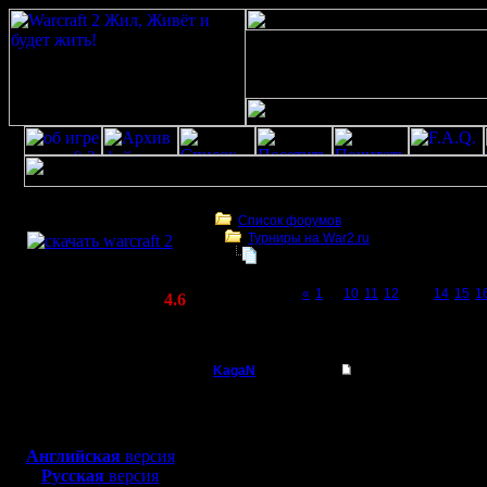
Скачать игру
бесплатно
Список форумов
Турниры на War2.ru
WarCraft 2 COMBAT
Третий Турнир 2016 или Командны
(Warcraft II BNE 2.02+)
Page 13 of 23
«
1
...
10
11
12
[13]
14
15
1
Актуальная версия:
4.6
(февраль 2020)
Третий Турнир 2016 или Командный Турни
Совместимо с
Windows
KagaN
Re: Третий Турнир 
XP/Vista/7/8/10
Полубог
Цитата:
Боевой релиз, ~
40 Мб
для игры по сети:
Регистрация:
Английская
версия
2.11.16
Русская
версия
Деление 
Сообщений: 564