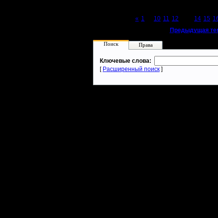
Page 13 of 23
«
1
...
10
11
12
[13]
14
15
1
«
Предыдущая те
Поиск
Права
Ключевые слова:
[
Расширенный поиск
]
Warcraft 2 - скачать бесплатно русскую версию, warcraft 2 серве
- Генерация