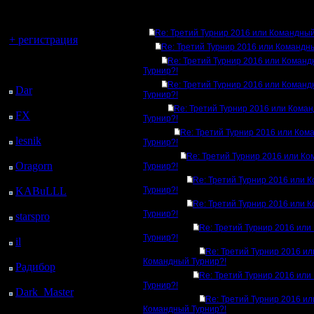
регистрацией
Ответов
Вы гость здесь.
Re: Третий Турнир 2016 или Командный
+ регистрация
Re: Третий Турнир 2016 или Командн
Re: Третий Турнир 2016 или Коман
Последний
Турнир?!
посетитель:
Re: Третий Турнир 2016 или Коман
Dar
: 25 Дней 12 ч. 32
Турнир?!
м. назад
Re: Третий Турнир 2016 или Кома
FX
: 97 Дней 20 ч. 4
Турнир?!
м. назад
Re: Третий Турнир 2016 или Ком
lesnik
: 130 Дней 22 ч.
Турнир?!
21 м. назад
Re: Третий Турнир 2016 или К
Oragorn
: 138 Дней 22
Турнир?!
ч. 31 м. назад
Re: Третий Турнир 2016 или 
KABuLLL
: 166 Дней
Турнир?!
21 ч. 40 м. назад
Re: Третий Турнир 2016 или 
Турнир?!
starspro
: 191 Дней 9 ч.
14 м. назад
Re: Третий Турнир 2016 ил
Турнир?!
il
: 262 Дней 19 ч. 19
Re: Третий Турнир 2016 ил
м. назад
Командный Турнир?!
Радибор
: 286 Дней 15
Re: Третий Турнир 2016 ил
ч. 6 м. назад
Турнир?!
Dark_Master
: 297
Re: Третий Турнир 2016 ил
Дней 17 ч. 22 м. назад
Командный Турнир?!