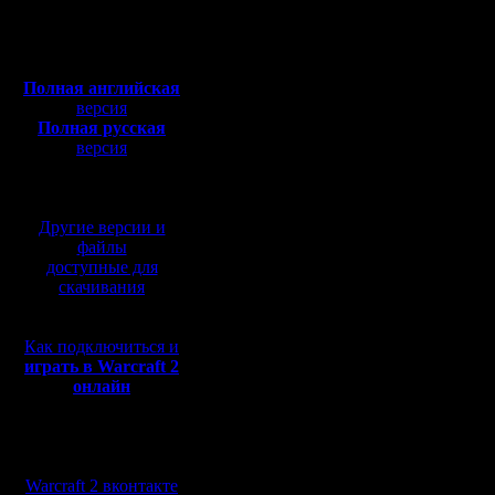
Откуда:
делать н
Полная версия, ~
450
Мб
а до него.
с музыкой и видео:
Полная английская
ближайши
версия
Полная русская
этот спис
версия
перевод от war2.ru на
когда он 
базе перевода от СПК
из них мо
Другие версии и
других уч
файлы
доступные для
прикидыва
скачивания
хочет игр
Как подключиться и
пятницы 
играть в Warcraft 2
онлайн
успеть. А
найти се
Мы в социальных
записатьс
сетях:
Warcraft 2 вконтакте