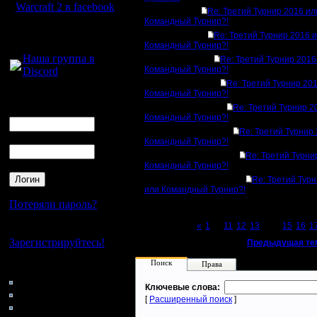
Warcraft 2 в facebook
Re: Третий Турнир 2016 ил
Командный Турнир?!
Для голосового
Re: Третий Турнир 2016 
общения:
Командный Турнир?!
Наша группа в
Re: Третий Турнир 2016
Командный Турнир?!
Discord
Re: Третий Турнир 20
Командный Турнир?!
Логин
Re: Третий Турнир 2
Ник
Командный Турнир?!
Re: Третий Турнир
Пароль
Командный Турнир?!
Re: Третий Турни
Командный Турнир?!
Re: Третий Тур
или Командный Турнир?!
Потеряли пароль?
Page 14 of 23
«
1
...
11
12
13
[14]
15
16
1
Нет своего аккаунта?
Зарегистрируйтесь!
«
Предыдущая те
Поиск
Права
Кто на сайте
112: Гости
Ключевые слова:
0: Пользователи
[
Расширенный поиск
]
4121: Пользователи с