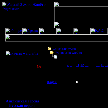
Скачать игру
бесплатно
Список форумов
Турниры на War2.ru
WarCraft 2 COMBAT
Третий Турнир 2016 или Командны
(Warcraft II BNE 2.02+)
Page 14 of 23
«
1
...
11
12
13
[14]
15
16
1
Актуальная версия:
4.6
(февраль 2020)
Третий Турнир 2016 или Командный Турни
Совместимо с
Windows
KagaN
Re: Третий Турнир 
XP/Vista/7/8/10
Полубог
Вопрос не по теме, п
Боевой релиз, ~
40 Мб
форуме.
Мне нужна нумерация 
для игры по сети:
Регистрация:
ГОВ.
Английская
версия
2.11.16
Русская
версия
Сообщений: 564