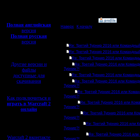
Откуда:
Полная версия, ~
450
Мб
с музыкой и видео:
»
19.12.16 02:19
Полная английская
Наверх
|
К началу
версия
Полная русская
Ответов
версия
Re: Третий Турнир 2016 или Командный
перевод от war2.ru на
Re: Третий Турнир 2016 или Командный
базе перевода от СПК
Re: Третий Турнир 2016 или Командн
Другие версии и
Re: Третий Турнир 2016 или Коман
Турнир?!
файлы
доступные для
Re: Третий Турнир 2016 или Командн
скачивания
Re: Третий Турнир 2016 или Коман
Турнир?!
Re: Третий Турнир 2016 или Кома
Турнир?!
Как подключиться и
Re: Третий Турнир 2016 или Ком
играть в Warcraft 2
Турнир?!
онлайн
Re: Третий Турнир 2016 или К
Турнир?!
Re: Третий Турнир 2016 или 
Мы в социальных
Турнир?!
сетях:
Re: Третий Турнир 2016 ил
Warcraft 2 вконтакте
Турнир?!