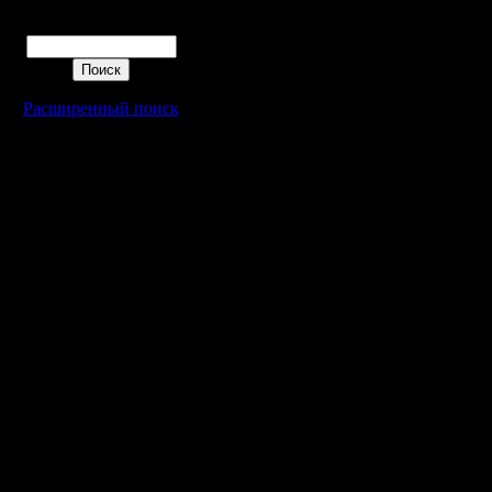
Поиск
Расширенный поиск
Warcraft 2 - скачать бесплатно русскую версию, warcraft 2 серве
- Генерация