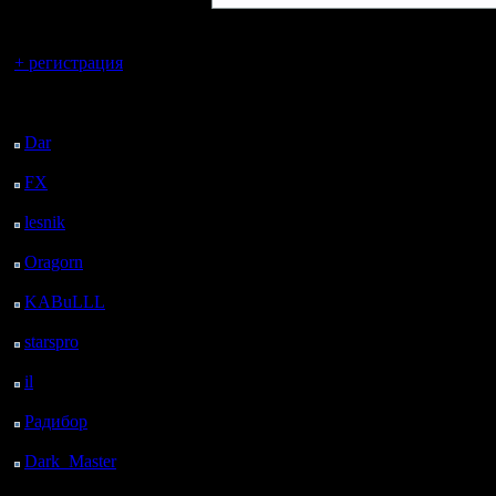
регистрацией
Вы гость здесь.
+ регистрация
Последний
посетитель:
Dar
: 26 Дней 1 ч. 38
м. назад
FX
: 98 Дней 9 ч. 10
м. назад
lesnik
: 131 Дней 11 ч.
28 м. назад
Oragorn
: 139 Дней 11
ч. 37 м. назад
KABuLLL
: 167 Дней
10 ч. 46 м. назад
starspro
: 191 Дней 22
ч. 20 м. назад
il
: 263 Дней 8 ч. 26 м.
назад
Радибор
: 287 Дней 4
ч. 13 м. назад
Dark_Master
: 298
Дней 6 ч. 29 м. назад