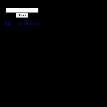
Поиск
Расширенный поиск
Warcraft 2 - скачать бесплатно русскую версию, warcraft 2 серве
- Генерация