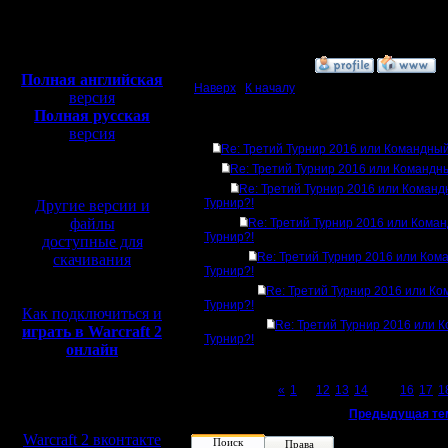
Откуда:
Полная версия, ~
450
Мб
с музыкой и видео:
»
19.12.16 22:36
Полная английская
Наверх
|
К началу
версия
Полная русская
Ответов
версия
Re: Третий Турнир 2016 или Командный
перевод от war2.ru на
базе перевода от СПК
Re: Третий Турнир 2016 или Командн
Re: Третий Турнир 2016 или Коман
Турнир?!
Другие версии и
файлы
Re: Третий Турнир 2016 или Кома
Турнир?!
доступные для
Re: Третий Турнир 2016 или Ком
скачивания
Турнир?!
Re: Третий Турнир 2016 или К
Турнир?!
Как подключиться и
Re: Третий Турнир 2016 или 
играть в Warcraft 2
Турнир?!
онлайн
Page 15 of 23
«
1
...
12
13
14
[15]
16
17
1
Мы в социальных
«
Предыдущая те
сетях:
Warcraft 2 вконтакте
Поиск
Права