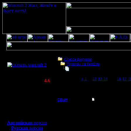
Скачать игру
бесплатно
Список форумов
Турниры на War2.ru
WarCraft 2 COMBAT
Третий Турнир 2016 или Командны
(Warcraft II BNE 2.02+)
Page 15 of 23
«
1
...
12
13
14
[15]
16
17
1
Актуальная версия:
4.6
(февраль 2020)
Третий Турнир 2016 или Командный Турни
Совместимо с
Windows
CBuH
Re: Третий Турнир 
XP/Vista/7/8/10
Админ
А что такое швейцарк
Боевой релиз, ~
40 Мб
для игры по сети:
Регистрация:
Английская
версия
9.9.08
Русская
версия
Сообщений: 491