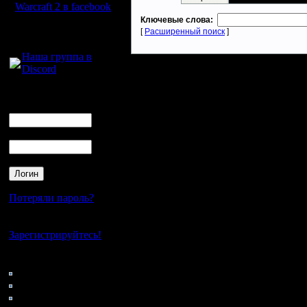
Warcraft 2 в facebook
Ключевые слова:
Для голосового
[
Расширенный поиск
]
общения:
Наша группа в
Discord
Логин
Ник
Пароль
Потеряли пароль?
Нет своего аккаунта?
Зарегистрируйтесь!
Кто на сайте
92: Гости
0: Пользователи
4121: Пользователи с