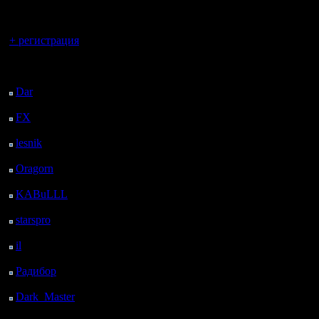
регистрацией
Вы гость здесь.
+ регистрация
Последний
посетитель:
Dar
: 25 Дней 17 ч. 59
м. назад
FX
: 98 Дней 1 ч. 31
м. назад
lesnik
: 131 Дней 3 ч.
49 м. назад
Oragorn
: 139 Дней 3
ч. 58 м. назад
KABuLLL
: 167 Дней
3 ч. 7 м. назад
starspro
: 191 Дней 14
ч. 41 м. назад
il
: 263 Дней 46 м.
назад
Радибор
: 286 Дней 20
ч. 33 м. назад
Dark_Master
: 297
Дней 22 ч. 50 м. назад