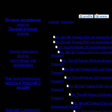
Откуда:
Полная версия, ~
450
Мб
с музыкой и видео:
»
21.12.16 21:04
Полная английская
Наверх
|
К началу
версия
Полная русская
Ответов
версия
Re: Третий Турнир 2016 или Командный
перевод от war2.ru на
базе перевода от СПК
Re: Третий Турнир 2016 или Командный
Re: Третий Турнир 2016 или Командн
Другие версии и
Re: Третий Турнир 2016 или Коман
файлы
Турнир?!
доступные для
Re: Третий Турнир 2016 или Кома
Турнир?!
скачивания
Re: Третий Турнир 2016 или Ком
Турнир?!
Re: Третий Турнир 2016 или К
Как подключиться и
Турнир?!
играть в Warcraft 2
Re: Третий Турнир 2016 или 
онлайн
Турнир?!
Re: Третий Турнир 2016 ил
Турнир?!
Мы в социальных
Re: Третий Турнир 2016 ил
сетях:
Командный Турнир?!
Warcraft 2 вконтакте
Re: Третий Турнир 2016 