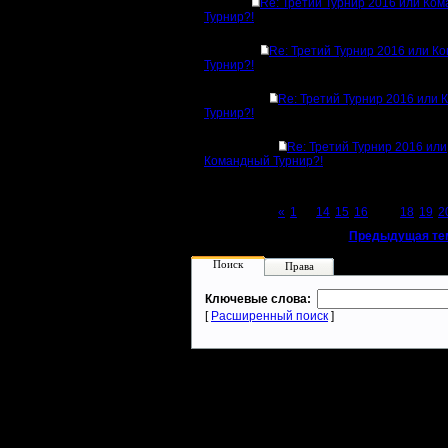
Re: Третий Турнир 2016 или Ко
Турнир?!
Re: Третий Турнир 2016 или К
Турнир?!
Re: Третий Турнир 2016 или
Турнир?!
Re: Третий Турнир 2016 или
Командный Турнир?!
Page 17 of 23
«
1
...
14
15
16
[17]
18
19
2
«
Предыдущая те
Поиск
Права
Ключевые слова:
[
Расширенный поиск
]