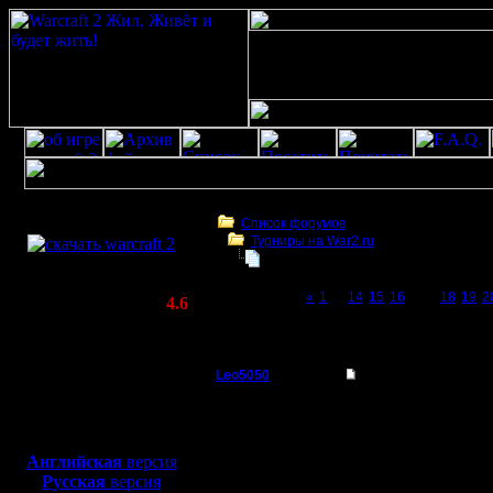
Скачать игру
бесплатно
Список форумов
Турниры на War2.ru
WarCraft 2 COMBAT
Третий Турнир 2016 или Командны
(Warcraft II BNE 2.02+)
Page 17 of 23
«
1
...
14
15
16
[17]
18
19
2
Актуальная версия:
4.6
(февраль 2020)
Третий Турнир 2016 или Командный Турни
Совместимо с
Windows
Leo5050
Re: Третий Турнир 
XP/Vista/7/8/10
Захватчик
Rio на связь не выход
Боевой релиз, ~
40 Мб
:) поэтому и не могу. 
забегу, но не знаю пол
для игры по сети:
Регистрация:
Английская
версия
19.12.10
Русская
версия
Сообщений: 80