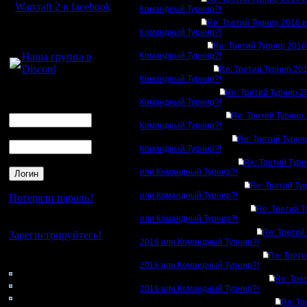
Warcraft 2 в facebook
Командный Турнир?!
Re: Третий Турнир 2016 
Для голосового
Командный Турнир?!
общения:
Re: Третий Турнир 2016
Наша группа в
Командный Турнир?!
Discord
Re: Третий Турнир 20
Командный Турнир?!
Re: Третий Турнир 2
Логин
Командный Турнир?!
Ник
Re: Третий Турнир
Командный Турнир?!
Пароль
Re: Третий Турни
Командный Турнир?!
Re: Третий Тур
или Командный Турнир?!
Re: Третий Ту
или Командный Турнир?!
Потеряли пароль?
Re: Третий 
или Командный Турнир?!
Нет своего аккаунта?
Re: Третий
Зарегистрируйтесь!
2016 или Командный Турнир?!
Re: Трети
Кто на сайте
2016 или Командный Турнир?!
86: Гости
Re: Тре
0: Пользователи
2016 или Командный Турнир?!
4121: Пользователи с
Re: Тр