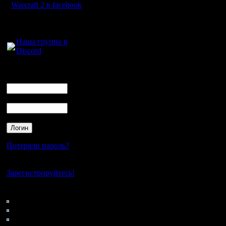
нет; тол
Warcraft 2 в facebook
недочеты
Для голосового
общения:
именно п
Наша группа в
Discord
(можно, п
еще и доб
Логин
Ник
закрепить
Пароль
следующи
пришли б
подготов
Потеряли пароль?
озлоблен
Нет своего аккаунта?
чтобы пр
Зарегистрируйтесь!
команды
.
Кто на сайте
58: Гости
0: Пользователи
4121: Пользователи с
Что каса