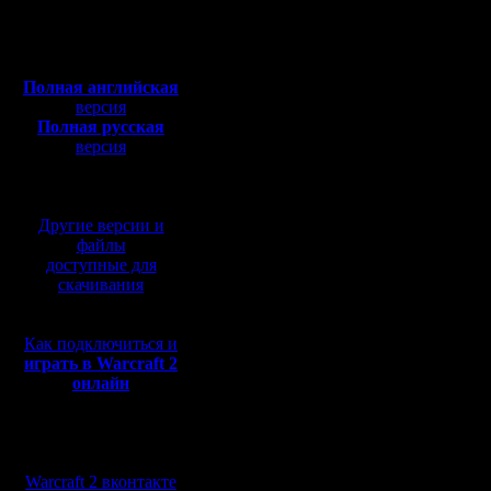
Откуда:
они мало 
Полная версия, ~
450
Мб
совершен
с музыкой и видео:
Полная английская
выиграли 
версия
Полная русская
неоднокр
версия
перевод от war2.ru на
турнира 
базе перевода от СПК
дух.
Другие версии и
Думаю, ч
файлы
доступные для
успех, и 
скачивания
например
Как подключиться и
новый ко
играть в Warcraft 2
онлайн
Конечно, 
допущен
Мы в социальных
(которых,
сетях:
Warcraft 2 вконтакте