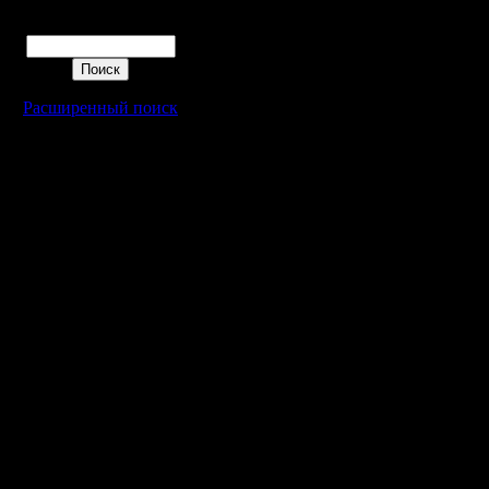
авансом 
Поиск
приблизи
победы) 
Расширенный поиск
нашем сл
удалось 
оборону, 
затянулос
соперник
атаковал
небольши
лишь бла
не прикр
Заглядыв
гости не