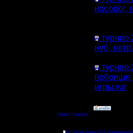
носорог, г
файла:
4
Нажатий:
турнир 2
нуб, нвтр.
34.74
Кб;
турнир 
побоище,
игры.wir
(
Кб; 568 Н
»
25.12.16 00:07
Наверх
|
К началу
Ответов
Re: Третий Турнир 2016 или Командный