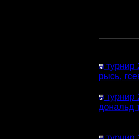
сценарии
[ Редакт
25.12.16 0
Прикреп
сообщен
турнир 
рысь, гсе
64.40
Кб;
турнир 2
дональд т
(Размер 
Нажатий:
турнир 2