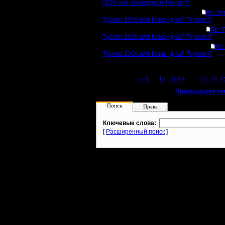
2016 или Командный Турнир?!
Re: Тр
Турнир 2016 или Командный Турнир?!
Re: 
Турнир 2016 или Командный Турнир?!
Re:
Турнир 2016 или Командный Турнир?!
Page 20 of 23
«
1
...
17
18
19
[20]
21
22
2
«
Предыдущая те
Поиск
Права
Ключевые слова:
[
Расширенный поиск
]
Warcraft 2 - скачать бесплатно русскую версию, warcraft 2 серве
- Генерация