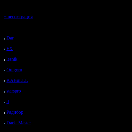
регистрацией
турнира 
Вы гость здесь.
участия, 
+ регистрация
что я нес
Последний
посетитель:
удивлен 
Dar
: 27 Дней 21 ч. 12
м. назад
провальн
FX
: 100 Дней 4 ч. 44
м. назад
компаньо
lesnik
: 133 Дней 7 ч. 2
мере, во 
м. назад
Oragorn
: 141 Дней 7
шансы.
ч. 11 м. назад
KABuLLL
: 169 Дней
Ещё надо
6 ч. 20 м. назад
starspro
: 193 Дней 17
что-то пр
ч. 54 м. назад
il
: 265 Дней 3 ч. 59 м.
при фикс
назад
Радибор
: 288 Дней 23
команда,
ч. 46 м. назад
позиции 
Dark_Master
: 300
Дней 2 ч. 3 м. назад