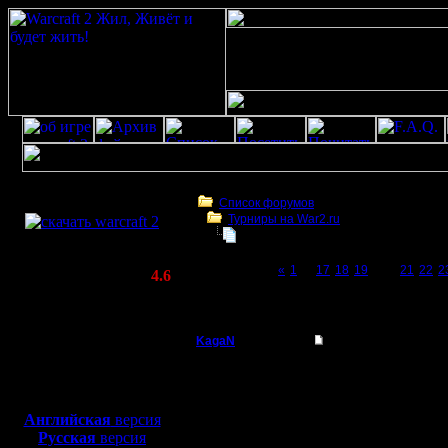
Скачать игру
бесплатно
Список форумов
Турниры на War2.ru
WarCraft 2 COMBAT
Третий Турнир 2016 или Командны
(Warcraft II BNE 2.02+)
Page 20 of 23
«
1
...
17
18
19
[20]
21
22
2
Актуальная версия:
4.6
(февраль 2020)
Третий Турнир 2016 или Командный Турни
Совместимо с
Windows
KagaN
Re: Третий Турнир 
XP/Vista/7/8/10
Полубог
Ну что ж,
Боевой релиз, ~
40 Мб
для игры по сети:
прошел в
Регистрация:
Английская
версия
2.11.16
Русская
версия
Поздравл
Сообщений: 564