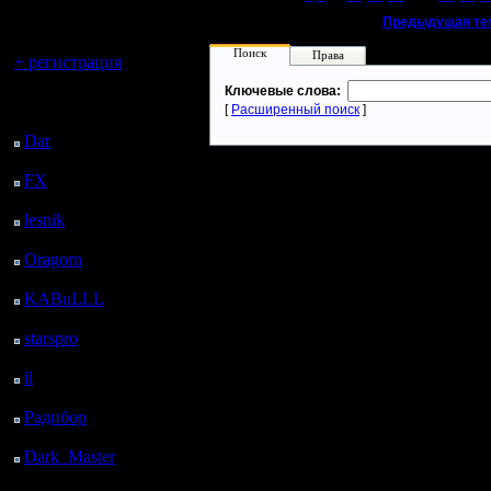
регистрацией
«
Предыдущая те
Вы гость здесь.
Поиск
Права
+ регистрация
Ключевые слова:
Последний
[
Расширенный поиск
]
посетитель:
Dar
: 27 Дней 32 м.
назад
FX
: 99 Дней 8 ч. 4 м.
назад
lesnik
: 132 Дней 10 ч.
21 м. назад
Oragorn
: 140 Дней 10
ч. 31 м. назад
KABuLLL
: 168 Дней
9 ч. 40 м. назад
starspro
: 192 Дней 21
ч. 14 м. назад
il
: 264 Дней 7 ч. 19 м.
назад
Радибор
: 288 Дней 3
ч. 6 м. назад
Dark_Master
: 299
Дней 5 ч. 22 м. назад