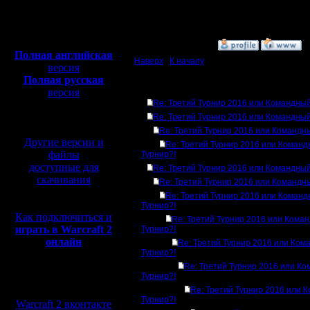
Откуда:
Полная версия, ~
450
Мб
с музыкой и видео:
»
25.12.16 13:37
Полная английская
Наверх
|
К началу
версия
Полная русская
Ответов
версия
Re: Третий Турнир 2016 или Командный
перевод от war2.ru на
базе перевода от СПК
Re: Третий Турнир 2016 или Командный
Re: Третий Турнир 2016 или Командн
Другие версии и
Re: Третий Турнир 2016 или Коман
файлы
Турнир?!
доступные для
Re: Третий Турнир 2016 или Командный
скачивания
Re: Третий Турнир 2016 или Командн
Re: Третий Турнир 2016 или Коман
Турнир?!
Как подключиться и
Re: Третий Турнир 2016 или Кома
играть в Warcraft 2
Турнир?!
онлайн
Re: Третий Турнир 2016 или Ком
Турнир?!
Re: Третий Турнир 2016 или К
Турнир?!
Мы в социальных
Re: Третий Турнир 2016 или 
сетях:
Турнир?!
Warcraft 2 вконтакте