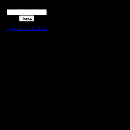
Поиск
Расширенный поиск
Warcraft 2 - скачать бесплатно русскую версию, warcraft 2 серве
- Генерация