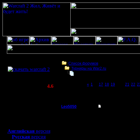
Скачать игру
бесплатно
Список форумов
Турниры на War2.ru
WarCraft 2 COMBAT
Третий Турнир 2016 или Командны
(Warcraft II BNE 2.02+)
Page 20 of 23
«
1
...
17
18
19
[20]
21
22
2
Актуальная версия:
4.6
(февраль 2020)
Третий Турнир 2016 или Командный Турни
Совместимо с
Windows
Leo5050
Re: Третий Турнир 
XP/Vista/7/8/10
Захватчик
где ссылка на турнирн
Боевой релиз, ~
40 Мб
для игры по сети:
Регистрация:
Английская
версия
19.12.10
Русская
версия
Сообщений: 80