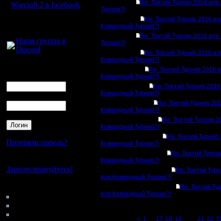
Re: Третий Турнир 2016 ил
Warcraft 2 в facebook
Турнир?!
Re: Третий Турнир 2016 ил
Для голосового
Командный Турнир?!
общения:
Re: Третий Турнир 2016 ил
Наша группа в
Турнир?!
Discord
Re: Третий Турнир 2016 ил
Командный Турнир?!
Логин
Re: Третий Турнир 2016 
Ник
Командный Турнир?!
Re: Третий Турнир 2016
Командный Турнир?!
Пароль
Re: Третий Турнир 20
Командный Турнир?!
Re: Третий Турнир 2
Командный Турнир?!
Re: Третий Турнир
Потеряли пароль?
Командный Турнир?!
Re: Третий Турни
Нет своего аккаунта?
Командный Турнир?!
Зарегистрируйтесь!
Re: Третий Тур
или Командный Турнир?!
Кто на сайте
Re: Третий Ту
или Командный Турнир?!
126: Гости
0: Пользователи
4121: Пользователи с
Page 20 of 23
«
1
...
17
18
19
[20]
21
22
2